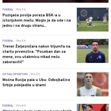
0
FUDBAL
Pre 3 h
|
Puzigaća poslije poraza BSK-a u
istorijskom meču: Moglo je da ode i na
jednu i na drugu stranu...
0
FUDBAL
Pre 3 h
|
Trener Željezničara nakon trijumfa na
startu prvenstva: "Poseban dan za
mene, ovu utakmicu nikad neću
zaboraviti!"
0
OSTALI SPORTOVI
Pre 3 h
|
Moćna Rusija pala u Ubu: Odbojkašice
Srbije pobijedile u drami
0
FUDBAL
Pre 4 h
|