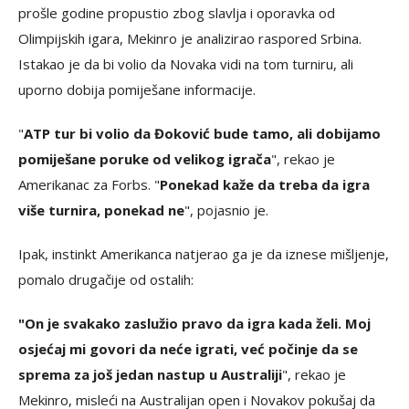
prošle godine propustio zbog slavlja i oporavka od
Olimpijskih igara, Mekinro je analizirao raspored Srbina.
Istakao je da bi volio da Novaka vidi na tom turniru, ali
uporno dobija pomiješane informacije.
"
ATP tur bi volio da Đoković bude tamo, ali dobijamo
pomiješane poruke od velikog igrača
", rekao je
Amerikanac za Forbs. "
Ponekad kaže da treba da igra
više turnira, ponekad ne
", pojasnio je.
Ipak, instinkt Amerikanca natjerao ga je da iznese mišljenje,
pomalo drugačije od ostalih:
"On je svakako zaslužio pravo da igra kada želi. Moj
osjećaj mi govori da neće igrati, već počinje da se
sprema za još jedan nastup u Australiji
", rekao je
Mekinro, misleći na Australijan open i Novakov pokušaj da