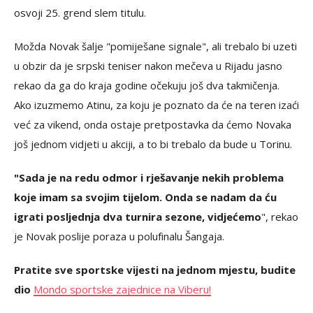
osvoji 25. grend slem titulu.
Možda Novak šalje "pomiješane signale", ali trebalo bi uzeti
u obzir da je srpski teniser nakon mečeva u Rijadu jasno
rekao da ga do kraja godine očekuju još dva takmičenja.
Ako izuzmemo Atinu, za koju je poznato da će na teren izaći
već za vikend, onda ostaje pretpostavka da ćemo Novaka
još jednom vidjeti u akciji, a to bi trebalo da bude u Torinu.
"Sada je na redu odmor i rješavanje nekih problema
koje imam sa svojim tijelom. Onda se nadam da ću
igrati posljednja dva turnira sezone, vidjećemo
", rekao
je Novak poslije poraza u polufinalu Šangaja.
Pratite sve sportske vijesti na jednom mjestu, budite
dio
Mondo sportske zajednice na Viberu!