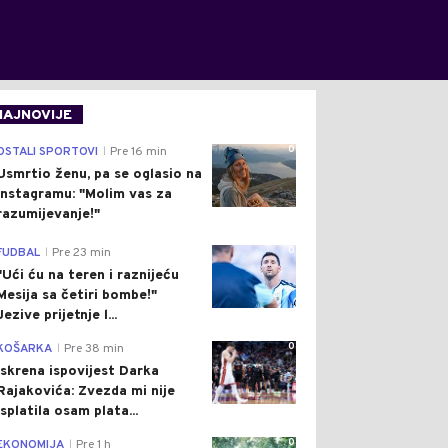
NAJNOVIJE
0
OSTALI SPORTOVI
Pre 16 min
|
Usmrtio ženu, pa se oglasio na
Instagramu: "Molim vas za
razumijevanje!"
0
FUDBAL
Pre 23 min
|
"Ući ću na teren i raznijeću
Mesija sa četiri bombe!"
Jezive prijetnje l...
0
KOŠARKA
Pre 38 min
|
Iskrena ispovijest Darka
Rajakovića: Zvezda mi nije
isplatila osam plata...
0
EKONOMIJA
Pre 1 h
|