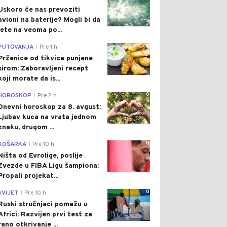
Uskoro će nas prevoziti
avioni na baterije? Mogli bi da
lete na veoma po...
0
PUTOVANJA
Pre 1 h
|
Prženice od tikvica punjene
sirom: Zaboravljeni recept
koji morate da is...
0
HOROSKOP
Pre 2 h
|
Dnevni horoskop za 8. avgust:
Ljubav kuca na vrata jednom
znaku, drugom ...
0
KOŠARKA
Pre 10 h
|
Ništa od Evrolige, poslije
Zvezde u FIBA Ligu šampiona:
Propali projekat...
0
SVIJET
Pre 10 h
|
Ruski stručnjaci pomažu u
Africi: Razvijen prvi test za
rano otkrivanje ...