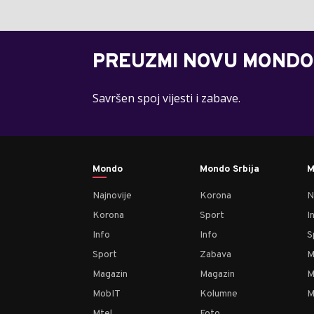
PREUZMI NOVU MONDO
Savršen spoj vijesti i zabave.
Mondo
Mondo Srbija
M
Najnovije
Korona
N
Korona
Sport
I
Info
Info
S
Sport
Zabava
M
Magazin
Magazin
M
MobIT
Kolumne
M
Mtel
Foto