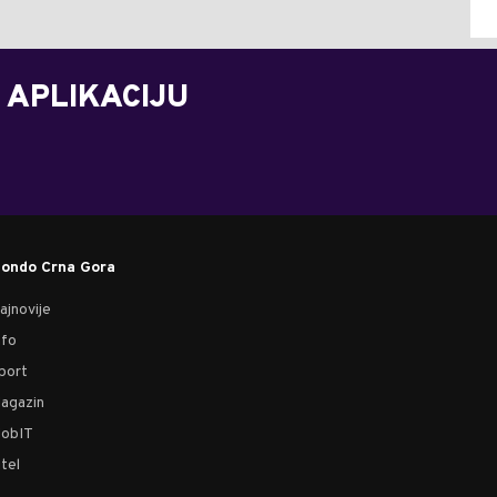
 APLIKACIJU
ondo Crna Gora
ajnovije
nfo
port
agazin
obIT
tel