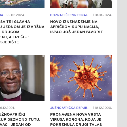
JA
22.02.2024.
POZNATI ČETVRTFINALISTI
31.01.2024.
|
|
SA TRI GLAVNA
NOVO IZNENAĐENJE NA
U JEDNOM JE IZVRŠNA
AFRIČKOM KUPU NACIJA,
U DRUGOM
ISPAO JOŠ JEDAN FAVORIT
NT, A TREĆI JE
SJEDIŠTE
0
0
6.12.2021.
JUŽNOAFRIČKA REPUBLIKA
18.12.2020.
|
UŽNOAFRIČKI
PRONAĐENA NOVA VRSTA
KUP DEZMOND TUTU,
VIRUSA KORONA, KOJA JE
AC I JEDAN OD
POKRENULA DRUGI TALAS