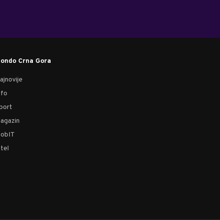
ondo Crna Gora
ajnovije
nfo
port
agazin
obIT
tel