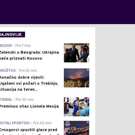
NAJNOVIJE
0
REGION
Pre 7 min
|
Zelenski u Beogradu: Ukrajina
neće priznati Kosovo
0
DRUŠTVO
Pre 22 min
|
Konačno dobre vijesti:
Ugašeni svi požari u Trebinju,
situacija na teren...
0
FUDBAL
Pre 30 min
|
Preminuo otac Lionela Mesija
0
OSTALI SPORTOVI
Pre 45 min
|
Crnogorci spustili glave pred