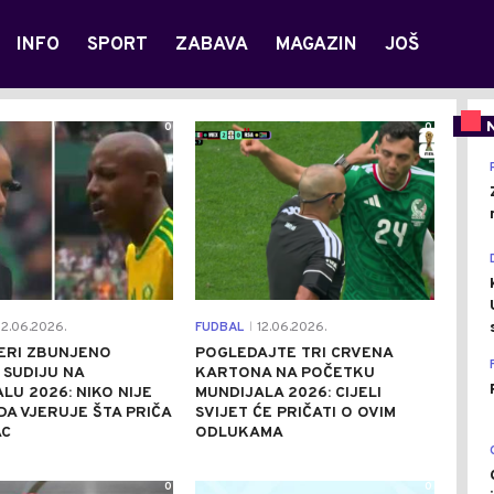
INFO
SPORT
ZABAVA
MAGAZIN
JOŠ
0
0
2.06.2026.
FUDBAL
12.06.2026.
|
ERI ZBUNJENO
POGLEDAJTE TRI CRVENA
 SUDIJU NA
KARTONA NA POČETKU
LU 2026: NIKO NIJE
MUNDIJALA 2026: CIJELI
A VJERUJE ŠTA PRIČA
SVIJET ĆE PRIČATI O OVIM
AC
ODLUKAMA
0
0