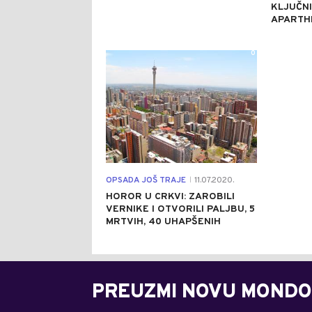
KLJUČNI
APARTH
0
OPSADA JOŠ TRAJE
11.07.2020.
|
HOROR U CRKVI: ZAROBILI
VERNIKE I OTVORILI PALJBU, 5
MRTVIH, 40 UHAPŠENIH
PREUZMI NOVU MONDO