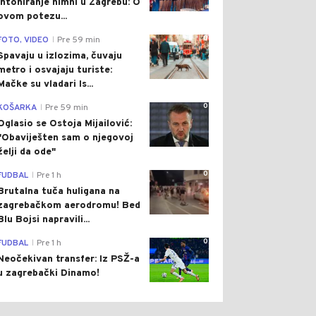
intoniranje himni u Zagrebu: O
ovom potezu...
0
FOTO, VIDEO
Pre 59 min
|
Spavaju u izlozima, čuvaju
metro i osvajaju turiste:
Mačke su vladari Is...
0
KOŠARKA
Pre 59 min
|
Oglasio se Ostoja Mijailović:
"Obaviješten sam o njegovoj
želji da ode"
0
FUDBAL
Pre 1 h
|
Brutalna tuča huligana na
zagrebačkom aerodromu! Bed
Blu Bojsi napravili...
0
FUDBAL
Pre 1 h
|
Neočekivan transfer: Iz PSŽ-a
u zagrebački Dinamo!