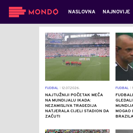
NASLOVNA
NAJNOVIJE
0
FUDBAL
12.07.2026.
FUDBAL
1
|
|
NAJTUŽNIJI POČETAK MEČA
FUDBAL
NA MUNDIJALU IKADA:
GLEDALI
NEZAMISLIVA TRAGEDIJA
MUNDIJA
NATJERALA CIJELI STADION DA
MOGAO D
ZAĆUTI
BRAZIL
0