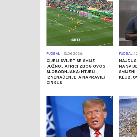
FUDBAL
12.06.2026.
FUDBAL
2
|
|
CIJELI SVIJET SE SMIJE
NAJDUG
JUŽNOJ AFRICI ZBOG OVOG
NA SVIJ
SLOBODNJAKA: HTJELI
SMIJENI:
IZNENAĐENJE, A NAPRAVILI
KLUB, O
CIRKUS
0