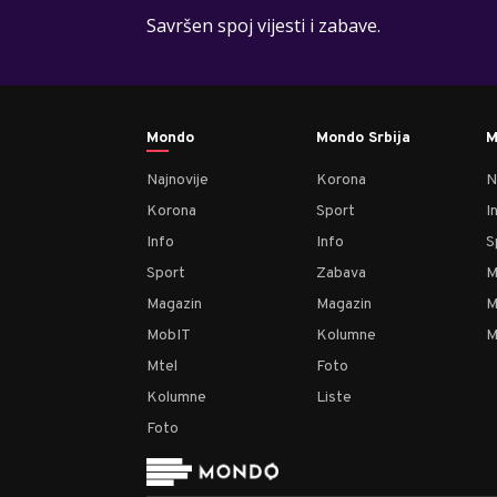
Savršen spoj vijesti i zabave.
Mondo
Mondo Srbija
M
Najnovije
Korona
N
Korona
Sport
I
Info
Info
S
Sport
Zabava
M
Magazin
Magazin
M
MobIT
Kolumne
M
Mtel
Foto
Kolumne
Liste
Foto