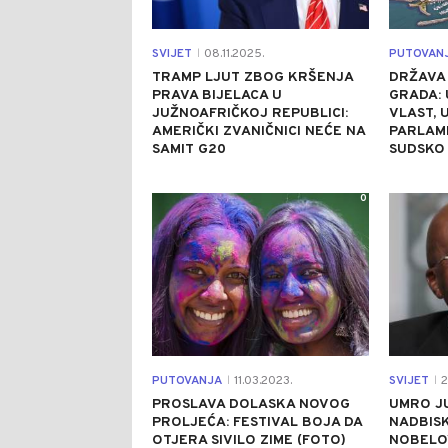
SVIJET
08.11.2025.
PUTOVAN
|
TRAMP LJUT ZBOG KRŠENJA
DRŽAVA 
PRAVA BIJELACA U
GRADA: 
JUŽNOAFRIČKOJ REPUBLICI:
VLAST, 
AMERIČKI ZVANIČNICI NEĆE NA
PARLAME
SAMIT G20
SUDSKO 
0
PUTOVANJA
11.03.2023.
SVIJET
2
|
|
PROSLAVA DOLASKA NOVOG
UMRO J
PROLJEĆA: FESTIVAL BOJA DA
NADBIS
OTJERA SIVILO ZIME (FOTO)
NOBELOV