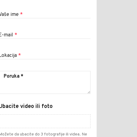
Vaše ime
*
E-mail
*
Lokacija
*
Ubacite video ili foto
Možete da ubacite do 3 fotografije ili videa. Ne