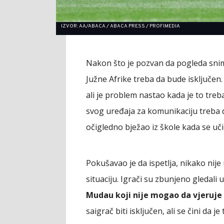
IZVOR: AA/ABACA / ABACA PRESS / PROFIMEDIA
Nakon što je pozvan da pogleda snim
Južne Afrike treba da bude isključen.
ali je problem nastao kada je to treb
svog uređaja za komunikaciju treba 
očigledno bježao iz škole kada se učio
Pokušavao je da ispetlja, nikako nij
situaciju. Igrači su zbunjeno gledali 
Mudau koji nije mogao da vjeruje 
saigrač biti isključen, ali se čini da je