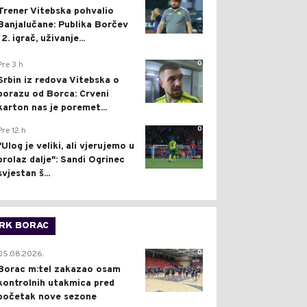
Trener Vitebska pohvalio
Banjalučane: Publika Borčev
12. igrač, uživanje...
0
Pre 3 h
Srbin iz redova Vitebska o
porazu od Borca: Crveni
karton nas je poremet...
0
Pre 12 h
"Ulog je veliki, ali vjerujemo u
prolaz dalje": Sandi Ogrinec
svjestan š...
RK BORAC
0
05.08.2026.
Borac m:tel zakazao osam
kontrolnih utakmica pred
početak nove sezone