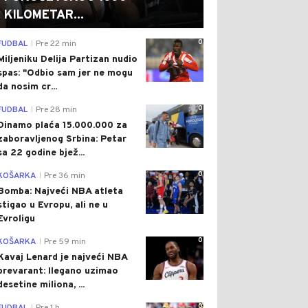
KILOMETAR...
0
FUDBAL
Pre 22 min
|
Miljeniku Delija Partizan nudio
spas: "Odbio sam jer ne mogu
da nosim cr...
0
FUDBAL
Pre 28 min
|
Dinamo plaća 15.000.000 za
zaboravljenog Srbina: Petar
sa 22 godine bjež...
0
KOŠARKA
Pre 36 min
|
Bomba: Najveći NBA atleta
stigao u Evropu, ali ne u
Evroligu
0
KOŠARKA
Pre 59 min
|
Kavaj Lenard je najveći NBA
prevarant: Ilegano uzimao
desetine miliona, ...
0
|