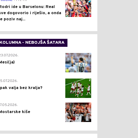
FUDBAL
Pre 1 h
Rodri ide u Barselonu: Real
sve dogovorio i riješio, a onda
je poziv naj...
KOLUMNA - NEBOJŠA ŠATARA
0
23.07.2026.
Mesi(ja)
2
15.07.2026.
Ipak valja bez kralja?
0
17.05.2026.
Mostarske kiše