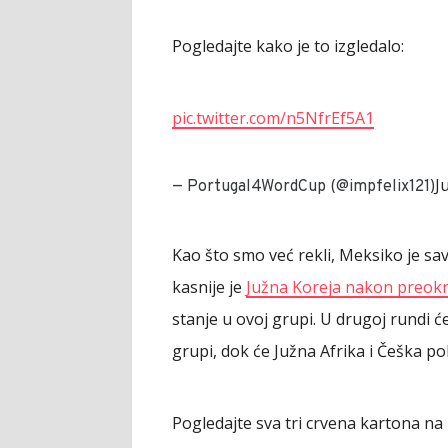
Pogledajte kako je to izgledalo:
pic.twitter.com/n5NfrEf5A1
J
— Portugal4WordCup (@impfelix121)
Kao što smo već rekli, Meksiko je sa
kasnije je
Južna Koreja nakon preokr
stanje u ovoj grupi. U drugoj rundi ć
grupi, dok će Južna Afrika i Češka p
Pogledajte sva tri crvena kartona na