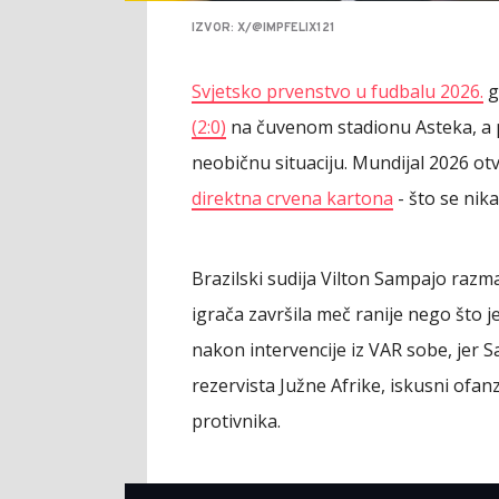
IZVOR: X/@IMPFELIX121
Svjetsko prvenstvo u fudbalu 2026.
g
(2:0)
na čuvenom stadionu Asteka, a p
neobičnu situaciju. Mundijal 2026 o
direktna crvena kartona
- što se nika
Brazilski sudija Vilton Sampajo razm
igrača završila meč ranije nego što je
nakon intervencije iz VAR sobe, jer S
rezervista Južne Afrike, iskusni ofa
protivnika.