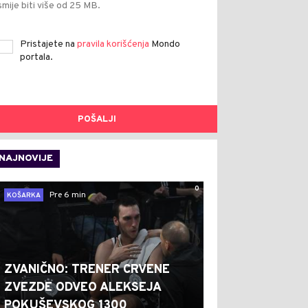
smije biti više od 25 MB.
Pristajete na
pravila korišćenja
Mondo
portala.
POŠALJI
NAJNOVIJE
0
Pre 6 min
KOŠARKA
ZVANIČNO: TRENER CRVENE
ZVEZDE ODVEO ALEKSEJA
POKUŠEVSKOG 1300