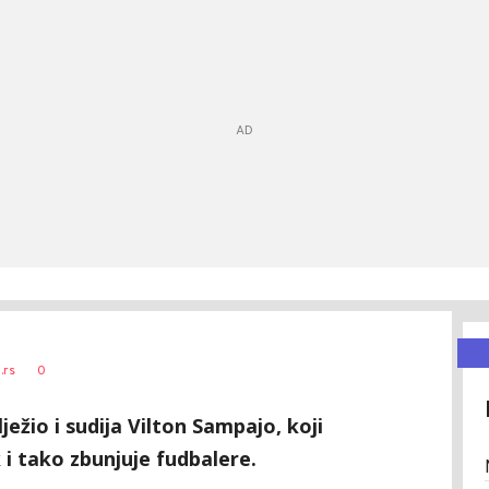
0
.rs
ježio i sudija Vilton Sampajo, koji
 i tako zbunjuje fudbalere.