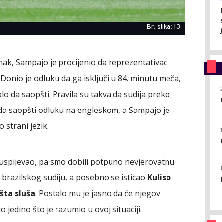
Br. slika: 13
ak, Sampajo je procijenio da reprezentativac
 Donio je odluku da ga isključi u 84. minutu meča,
alo da saopšti. Pravila su takva da sudija preko
da saopšti odluku na engleskom, a Sampajo je
 strani jezik.
e uspijevao, pa smo dobili potpuno nevjerovatnu
u brazilskog sudiju, a posebno se isticao
Kuliso
šta sluša
. Postalo mu je jasno da će njegov
 to jedino što je razumio u ovoj situaciji.