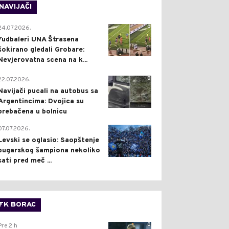
NAVIJAČI
0
24.07.2026.
Fudbaleri UNA Štrasena
šokirano gledali Grobare:
Nevjerovatna scena na k...
0
22.07.2026.
Navijači pucali na autobus sa
Argentincima: Dvojica su
prebačena u bolnicu
1
07.07.2026.
Levski se oglasio: Saopštenje
bugarskog šampiona nekoliko
sati pred meč ...
FK BORAC
0
Pre 2 h