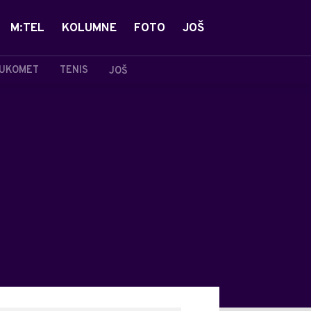
M:TEL
KOLUMNE
FOTO
JOŠ
UKOMET
TENIS
JOŠ