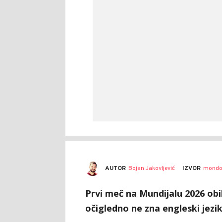
AUTOR
Bojan Jakovljević
IZVOR
mondo
Prvi meč na Mundijalu 2026 obil
očigledno ne zna engleski jezik