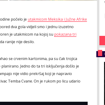
odine počelo je
utakmicom Meksika i Južne Afrike
ored dva gola vidjeli smo i jednu izuzetno
tvoren je utakmicom na kojoj su
pokazana tri
da ranije nije desilo.
ahao se crvenim kartonima, pa su čak trojica
 planirano. Jedno do ta tri isključenja došlo je
ampajo nije vidio prekršaj koji je napravio
nzivac Temba Cvane. On je rukom po licu udario