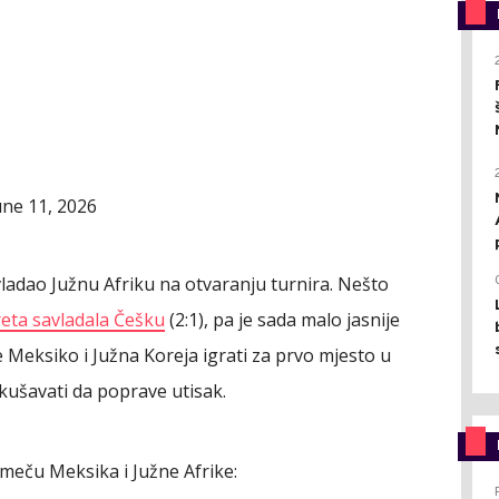
une 11, 2026
vladao Južnu Afriku na otvaranju turnira. Nešto
eta savladala Češku
(2:1), pa je sada malo jasnije
e Meksiko i Južna Koreja igrati za prvo mjesto u
okušavati da poprave utisak.
 meču Meksika i Južne Afrike: