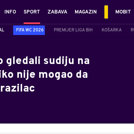
INFO
SPORT
ZABAVA
MAGAZIN
MOBIT
AL
FIFA WC 2026
PREMIJER LIGA BIH
KOŠARKA
R
 gledali sudiju na
iko nije mogao da
Brazilac