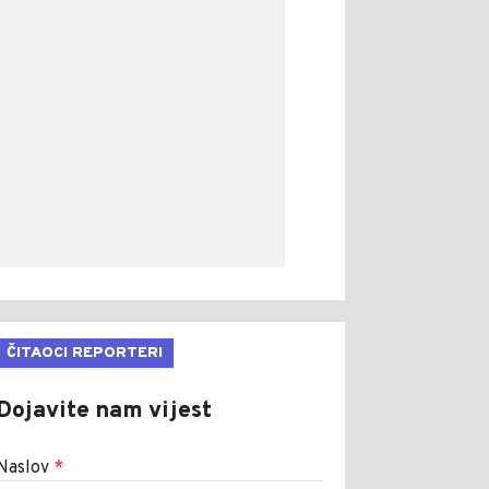
ČITAOCI REPORTERI
Dojavite nam vijest
Naslov
*