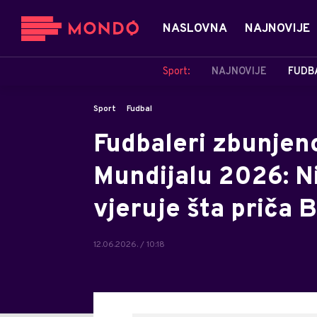
NASLOVNA
NAJNOVIJE
Sport:
NAJNOVIJE
FUDB
Sport
Fudbal
Fudbaleri zbunjeno
Mundijalu 2026: N
vjeruje šta priča 
12.06.2026. / 10:18