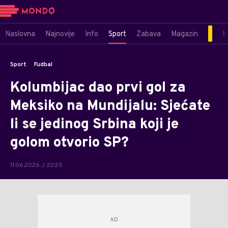
Naslovna
Najnovije
Info
Sport
Zabava
Magazin
M
Sport
Fudbal
Kolumbijac dao prvi gol za
Meksiko na Mundijalu: Sjećate
li se jedinog Srbina koji je
golom otvorio SP?
11.06.2026. / 22:25