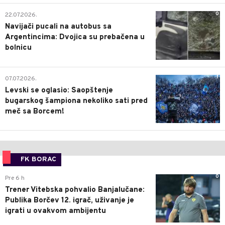
0
22.07.2026.
Navijači pucali na autobus sa
Argentincima: Dvojica su prebačena u
bolnicu
1
07.07.2026.
Levski se oglasio: Saopštenje
bugarskog šampiona nekoliko sati pred
meč sa Borcem!
FK BORAC
0
Pre 6 h
Trener Vitebska pohvalio Banjalučane:
Publika Borčev 12. igrač, uživanje je
igrati u ovakvom ambijentu