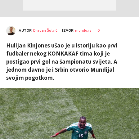
AUTOR
Dragan Šutvić
0
IZVOR
mondo.rs
Hulijan Kinjones ušao je u istoriju kao prvi
fudbaler nekog KONKAKAF tima koji je
postigao prvi gol na šampionatu svijeta. A
jednom davno je i Srbin otvorio Mundijal
svojim pogotkom.