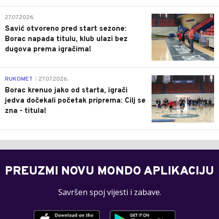
0
27.07.2026.
Savić otvoreno pred start sezone:
Borac napada titulu, klub ulazi bez
dugova prema igračima!
0
RUKOMET
27.07.2026.
|
Borac krenuo jako od starta, igrači
jedva dočekali početak priprema: Cilj se
zna - titula!
PREUZMI NOVU MONDO APLIKACIJU
Savršen spoj vijesti i zabave.