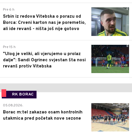
0
Pre 6 h
Srbin iz redova Vitebska o porazu od
Borca: Crveni karton nas je poremetio,
ali ide revanš - ništa još nije gotovo
0
Pre 15 h
"Ulog je veliki, ali vjerujemo u prolaz
dalje": Sandi Ogrinec svjestan šta nosi
revanš protiv Vitebska
RK BORAC
0
05.08.2026.
Borac m:tel zakazao osam kontrolnih
utakmica pred početak nove sezone