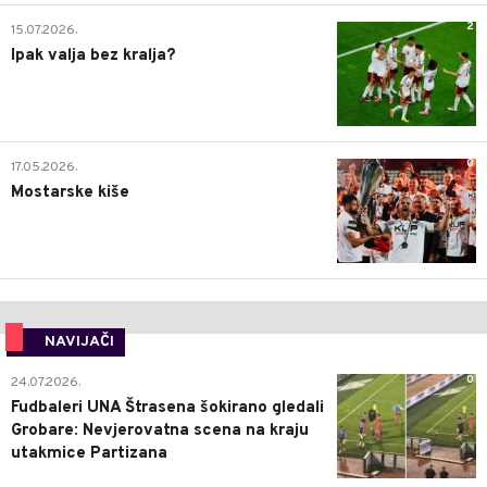
2
15.07.2026.
Ipak valja bez kralja?
0
17.05.2026.
Mostarske kiše
NAVIJAČI
0
24.07.2026.
Fudbaleri UNA Štrasena šokirano gledali
Grobare: Nevjerovatna scena na kraju
utakmice Partizana