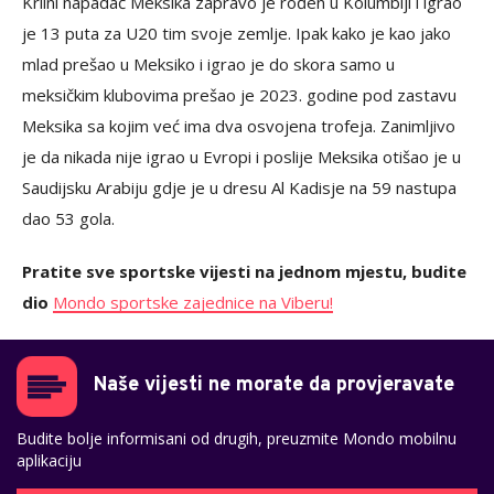
Krilni napadač Meksika zapravo je rođen u Kolumbiji i igrao
je 13 puta za U20 tim svoje zemlje. Ipak kako je kao jako
mlad prešao u Meksiko i igrao je do skora samo u
meksičkim klubovima prešao je 2023. godine pod zastavu
Meksika sa kojim već ima dva osvojena trofeja. Zanimljivo
je da nikada nije igrao u Evropi i poslije Meksika otišao je u
Saudijsku Arabiju gdje je u dresu Al Kadisje na 59 nastupa
dao 53 gola.
Pratite sve sportske vijesti na jednom mjestu, budite
dio
Mondo sportske zajednice na Viberu!
Naše vijesti ne morate da provjeravate
Budite bolje informisani od drugih, preuzmite Mondo mobilnu
aplikaciju