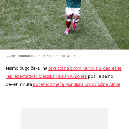
IZVOR: RODRIGO OROPEZA / AFP / PROFIMEDIA
Nismo dugo čekali na
prvi gol na ovom Mundijalu, dao ga je
reprezentativac Meksika Hulijan Kinjones
poslije samo
devet minuta
početnog meča Mundijala protiv Južne Afrike
.