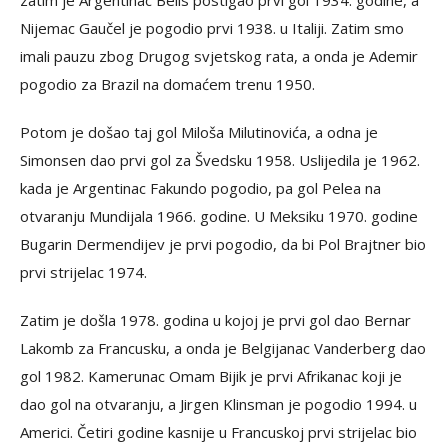
zatim je Argentinac Belis postigao prvi gol 1934. godine, a
Nijemac Gaučel je pogodio prvi 1938. u Italiji. Zatim smo
imali pauzu zbog Drugog svjetskog rata, a onda je Ademir
pogodio za Brazil na domaćem trenu 1950.
Potom je došao taj gol Miloša Milutinovića, a odna je
Simonsen dao prvi gol za Švedsku 1958. Uslijedila je 1962.
kada je Argentinac Fakundo pogodio, pa gol Pelea na
otvaranju Mundijala 1966. godine. U Meksiku 1970. godine
Bugarin Dermendijev je prvi pogodio, da bi Pol Brajtner bio
prvi strijelac 1974.
Zatim je došla 1978. godina u kojoj je prvi gol dao Bernar
Lakomb za Francusku, a onda je Belgijanac Vanderberg dao
gol 1982. Kamerunac Omam Bijik je prvi Afrikanac koji je
dao gol na otvaranju, a Jirgen Klinsman je pogodio 1994. u
Americi. Četiri godine kasnije u Francuskoj prvi strijelac bio