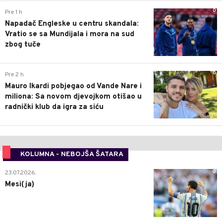
0
Pre 1 h
Napadač Engleske u centru skandala:
Vratio se sa Mundijala i mora na sud
zbog tuče
0
Pre 2 h
Mauro Ikardi pobjegao od Vande Nare i
miliona: Sa novom djevojkom otišao u
radnički klub da igra za siću
KOLUMNA - NEBOJŠA ŠATARA
0
23.07.2026.
Mesi(ja)