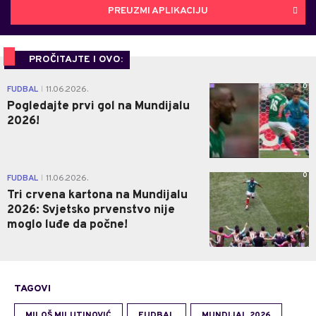
PREUZMI APLIKACIJU
PROČITAJTE I OVO:
0
FUDBAL
11.06.2026.
|
Pogledajte prvi gol na Mundijalu
2026!
0
FUDBAL
11.06.2026.
|
Tri crvena kartona na Mundijalu
2026: Svjetsko prvenstvo nije
moglo luđe da počne!
TAGOVI
MILOŠ MILUTINOVIĆ
FUDBAL
MUNDIJAL 2026