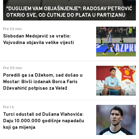
"DUGUJEM VAM OBJAŠNJENJE": RADOSAV PETROVIĆ
OTKRIO SVE, OD ĆUTNJE DO PLATA U PARTIZANU
0
Pre 53 min
Slobodan Medojević se vratio:
Vojvodina objavila velike vijesti
0
Pre 59 min
Poredili ga sa Džekom, sad došao u
Mostar: Bivši izdanak Borca Faris
Dževahirić potpisao za Velež
0
Pre 1 h
Turci odustali od Dušana Vlahovića:
Daju 10.000.000 godišnje napadaču
koji ga mijenja