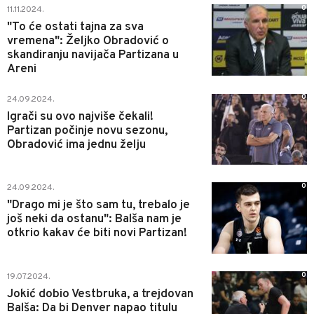
0
11.11.2024.
"To će ostati tajna za sva
vremena": Željko Obradović o
skandiranju navijača Partizana u
Areni
0
24.09.2024.
Igrači su ovo najviše čekali!
Partizan počinje novu sezonu,
Obradović ima jednu želju
0
24.09.2024.
"Drago mi je što sam tu, trebalo je
još neki da ostanu": Balša nam je
otkrio kakav će biti novi Partizan!
0
19.07.2024.
Jokić dobio Vestbruka, a trejdovan
Balša: Da bi Denver napao titulu