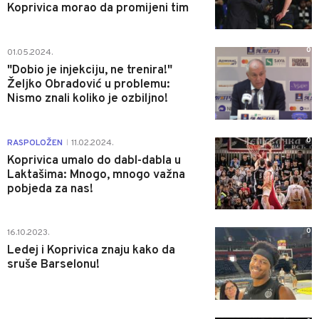
Koprivica morao da promijeni tim
0
01.05.2024.
"Dobio je injekciju, ne trenira!"
Željko Obradović u problemu:
Nismo znali koliko je ozbiljno!
0
RASPOLOŽEN
11.02.2024.
|
Koprivica umalo do dabl-dabla u
Laktašima: Mnogo, mnogo važna
pobjeda za nas!
0
16.10.2023.
Ledej i Koprivica znaju kako da
sruše Barselonu!