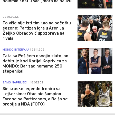
polomio kost u šaci, mora na pauzu!
0
02.01.2022.
To više nije isti tim kao na početku
sezone: Partizan igra u Areni, a
Željko Obradović upozorava na
rivala
0
MONDO INTERVJU
25.11.2021.
|
Tata sa Pešićem osvojio zlato, on
debituje kod Karija! Koprivica za
MONDO: Bar sad nemamo 250
stepenika!
0
SAMO NAPRIJED!
18.07.2021.
|
Sin srpske legende trenira sa
Lejkersima: Otac bio šampion
Evrope sa Partizanom, a Balša se
probija u NBA (FOTO)