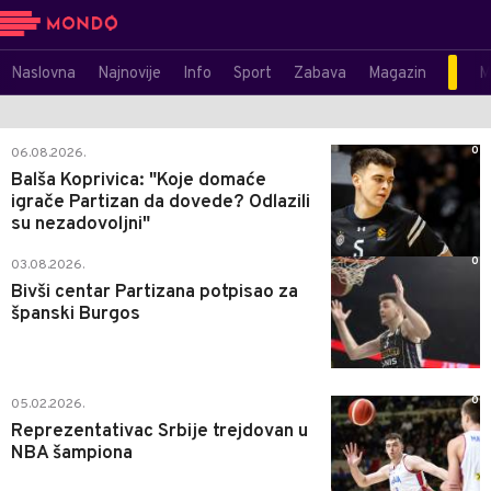
Naslovna
Najnovije
Info
Sport
Zabava
Magazin
M
0
06.08.2026.
Balša Koprivica: "Koje domaće
igrače Partizan da dovede? Odlazili
su nezadovoljni"
0
03.08.2026.
Bivši centar Partizana potpisao za
španski Burgos
0
05.02.2026.
Reprezentativac Srbije trejdovan u
NBA šampiona