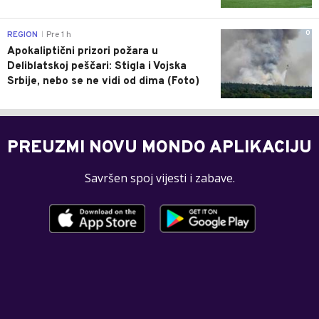
0
REGION
Pre 1 h
|
Apokaliptični prizori požara u
Deliblatskoj peščari: Stigla i Vojska
Srbije, nebo se ne vidi od dima (Foto)
PREUZMI NOVU MONDO APLIKACIJU
Savršen spoj vijesti i zabave.