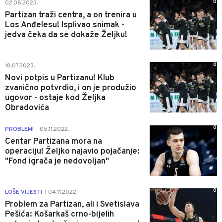
0
02.08.2023.
Partizan traži centra, a on trenira u
Los Anđelesu! Isplivao snimak -
jedva čeka da se dokaže Željku!
0
18.07.2023.
Novi potpis u Partizanu! Klub
zvanično potvrdio, i on je produžio
ugovor - ostaje kod Željka
Obradovića
0
PROBLEMI
05.11.2022.
|
Centar Partizana mora na
operaciju! Željko najavio pojačanje:
"Fond igrača je nedovoljan"
0
LOŠE VIJESTI
04.11.2022.
|
Problem za Partizan, ali i Svetislava
Pešića: Košarkaš crno-bijelih