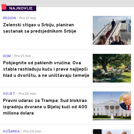
NAJNOVIJE
0
REGION
Pre 13 min
|
Zelenski stigao u Srbiju, planiran
sastanak sa predsjednikom Srbije
0
DOM
Pre 21 min
|
Pobjegnite od paklenih vrućina: Ova
stabla rashlađuju kuću i prave najljepši
hlad u dvorištu, a ne uništavaju temelje
0
SVIJET
Pre 22 min
|
Pravni udarac za Trampa: Sud blokirao
izgradnju dvorane u Bijeloj kući od 400
miliona dolara
0
KOŠARKA
Pre 24 min
|