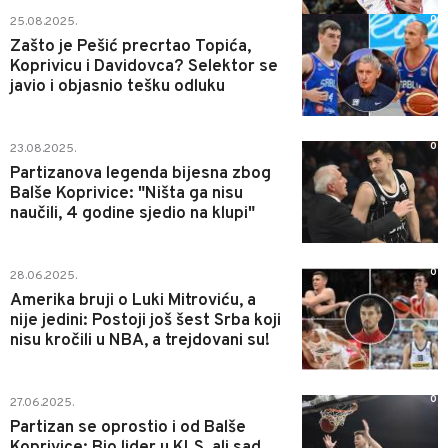
0
25.08.2025.
Zašto je Pešić precrtao Topića,
Koprivicu i Davidovca? Selektor se
javio i objasnio tešku odluku
0
23.08.2025.
Partizanova legenda bijesna zbog
Balše Koprivice: "Ništa ga nisu
naučili, 4 godine sjedio na klupi"
0
28.06.2025.
Amerika bruji o Luki Mitroviću, a
nije jedini: Postoji još šest Srba koji
nisu kročili u NBA, a trejdovani su!
0
27.06.2025.
Partizan se oprostio i od Balše
Koprivice: Bio lider u KLS, ali sad