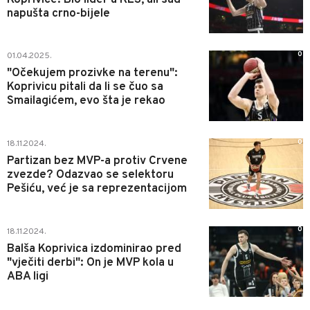
napušta crno-bijele
0
01.04.2025.
"Očekujem prozivke na terenu":
Koprivicu pitali da li se čuo sa
Smailagićem, evo šta je rekao
0
18.11.2024.
Partizan bez MVP-a protiv Crvene
zvezde? Odazvao se selektoru
Pešiću, već je sa reprezentacijom
0
18.11.2024.
Balša Koprivica izdominirao pred
"vječiti derbi": On je MVP kola u
ABA ligi