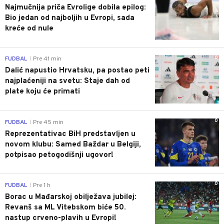
Najmučnija priča Evrolige dobila epilog:
Bio jedan od najboljih u Evropi, sada
kreće od nule
0
FUDBAL
Pre 41 min
|
Dalić napustio Hrvatsku, pa postao peti
najplaćeniji na svetu: Staje dah od
plate koju će primati
0
FUDBAL
Pre 45 min
|
Reprezentativac BiH predstavljen u
novom klubu: Samed Baždar u Belgiji,
potpisao petogodišnji ugovor!
0
FUDBAL
Pre 1 h
|
Borac u Mađarskoj obilježava jubilej:
Revanš sa ML Vitebskom biće 50.
nastup crveno-plavih u Evropi!