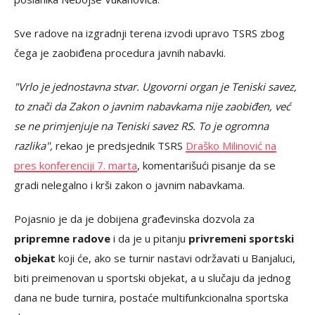
Sve radove na izgradnji terena izvodi upravo TSRS zbog
čega je zaobiđena procedura javnih nabavki.
"Vrlo je jednostavna stvar. Ugovorni organ je Teniski savez,
to znači da Zakon o javnim nabavkama nije zaobiđen, već
se ne primjenjuje na Teniski savez RS. To je ogromna
razlika",
rekao je predsjednik TSRS
Draško Milinović na
pres konferenciji 7. marta
, komentarišući pisanje da se
gradi nelegalno i krši zakon o javnim nabavkama.
Pojasnio je da je dobijena građevinska dozvola za
pripremne radove
i da je u pitanju
privremeni sportski
objekat
koji će, ako se turnir nastavi održavati u Banjaluci,
biti preimenovan u sportski objekat, a u slučaju da jednog
dana ne bude turnira, postaće multifunkcionalna sportska