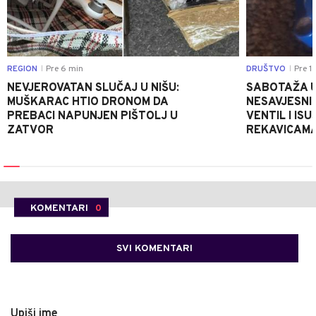
REGION
Pre 6 min
DRUŠTVO
Pre 1
|
|
NEVJEROVATAN SLUČAJ U NIŠU:
SABOTAŽA U
MUŠKARAC HTIO DRONOM DA
NESAVJESNI 
PREBACI NAPUNJEN PIŠTOLJ U
VENTIL I IS
ZATVOR
REKAVICAMA
KOMENTARI
0
SVI KOMENTARI
Upiši ime