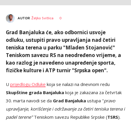
AUTOR
Željko Svitlica
0
Grad Banjaluka će, ako odbornici usvoje
odluku, ustupiti pravo upravljanja nad četiri
teniska terena u parku "Mladen Stojanović"
Teniskom savezu RS na neodređeno vrijeme, a
kao razlog je navedeno unapređenje sporta,
fizičke kulture i ATP turnir "Srpska open".
U
prijedlogu Odluke
koja se nalazi na dnevnom redu
Skupštine grada Banjaluka
koja je zakazana za četvrtak
30. marta navodi se da
Grad Banjaluka
ustupa "
pravo
upravljanje, korišćenje i održavanje za četiri teniska terena i
padel terene"
Teniskom savezu Republike Srpske (
TSRS
).