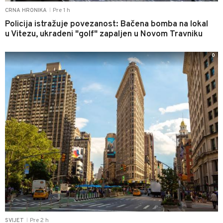
Pre 1 h
CRNA HRONIKA
|
Policija istražuje povezanost: Bačena bomba na lokal
u Vitezu, ukradeni "golf" zapaljen u Novom Travniku
0
Pre 2 h
SVIJET
|