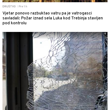
Pre 1 h
DRUŠTVO
|
Vjetar ponovo razbuktao vatru pa je vatrogasci
savladali: Požar iznad sela Luka kod Trebinja stavljen
pod kontrolu
0