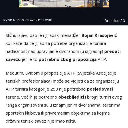
IZVOR: MONDO - SLAVEN PETKOVIĆ
Br. slika: 20
Sličnu izjavu dao je i gradski menadžer
Bojan Kresojević
koji kaže da će grad za potrebe organizacije turnira
nadležnost nad upravljanje dvoranom (u izgradnji)
predati
savezu
jer je to
potrebno zbog propozicija
ATP.
Međutim, uvidom u propozicije ATP (Svjetske Asocijacije
teniskih profesionalaca) može se vidjeti da za organizaciju
ATP turnira kategorije 250 nije potrebno
posjedovati
terene, već ih je potrebno
obezbijediti
i brojni turniri ovog
ranga organizovani su u iznajmljenim dvoranama, terenima
sportskih klubova ili privremenim objektima sa kojima
državni teniski savez nije imao ništa.