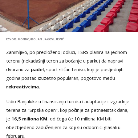
IZVOR: MONDO/BOJAN JAKOVLJEVIĆ
Zanimljivo, po predloženoj odluci, TSRS planira na jednom
terenu (nekadašnji teren za boćanje u parku) da napravi
dvoranu za
padel,
sport sličan tenisu, koji je posljednjih
godina postao izuzetno popularan, pogotovo među
rekreativcima.
Udio Banjaluke u finansiranju turnira i adaptacije i izgradnje
terena za "Srpska open", koji počinje za petnaeistak dana,
je
16,5 miliona KM
, od čega će 10 miliona KM biti
obezbjeđeno zaduženjem za koji su odbornici glasali u
februaru.