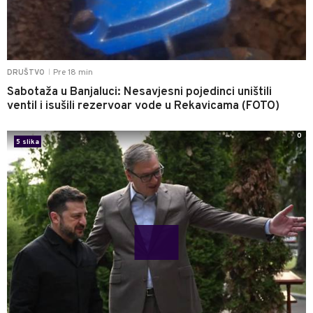
Pre 18 min
DRUŠTVO
|
Sabotaža u Banjaluci: Nesavjesni pojedinci uništili
ventil i isušili rezervoar vode u Rekavicama (FOTO)
0
5 slika