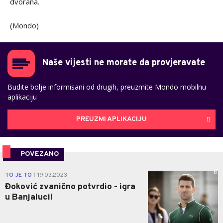
dvorana.
(Mondo)
Naše vijesti ne morate da provjeravate
Budite bolje informisani od drugih, preuzmite Mondo mobilnu
aplikaciju
PREUZMI APLIKACIJU
POVEZANO
0
TO JE TO
19.03.2023.
|
Đoković zvanično potvrdio - igra
u Banjaluci!