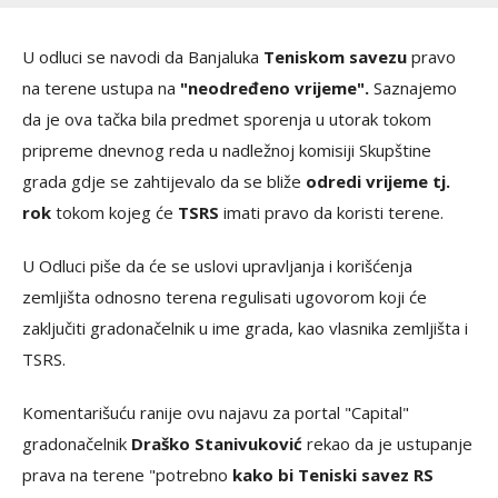
U odluci se navodi da Banjaluka
Teniskom savezu
pravo
na terene ustupa na
"neodređeno vrijeme".
Saznajemo
da je ova tačka bila predmet sporenja u utorak tokom
pripreme dnevnog reda u nadležnoj komisiji Skupštine
grada gdje se zahtijevalo da se bliže
odredi vrijeme tj.
rok
tokom kojeg će
TSRS
imati pravo da koristi terene.
U Odluci piše da će se uslovi upravljanja i korišćenja
zemljišta odnosno terena regulisati ugovorom koji će
zaključiti gradonačelnik u ime grada, kao vlasnika zemljišta i
TSRS.
Komentarišuću ranije ovu najavu za portal "Capital"
gradonačelnik
Draško Stanivuković
rekao da je ustupanje
prava na terene "potrebno
kako bi Teniski savez RS