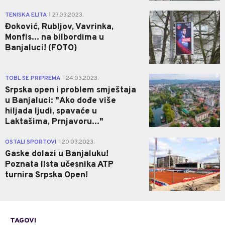
0
TENISKA ELITA
27.03.2023.
|
Đoković, Rubljov, Vavrinka,
Monfis... na bilbordima u
Banjaluci! (FOTO)
0
TOBL SE PRIPREMA
24.03.2023.
|
Srpska open i problem smještaja
u Banjaluci: "Ako dođe više
hiljada ljudi, spavaće u
Laktašima, Prnjavoru..."
1
OSTALI SPORTOVI
20.03.2023.
|
Gaske dolazi u Banjaluku!
Poznata lista učesnika ATP
turnira Srpska Open!
TAGOVI