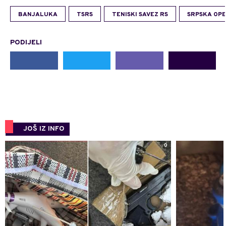
BANJALUKA
TSRS
TENISKI SAVEZ RS
SRPSKA OP
PODIJELI
JOŠ IZ INFO
0