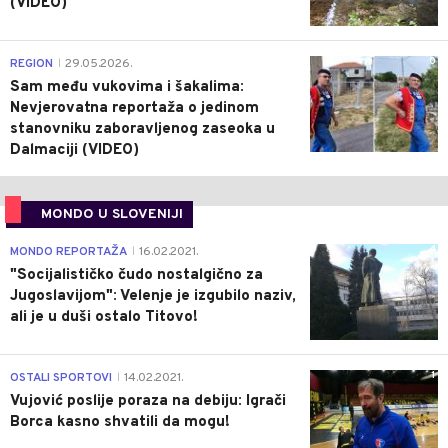
(VIDEO)
0
REGION
29.05.2026.
|
Sam među vukovima i šakalima:
Nevjerovatna reportaža o jedinom
stanovniku zaboravljenog zaseoka u
Dalmaciji (VIDEO)
MONDO U SLOVENIJI
4
MONDO REPORTAŽA
16.02.2021.
|
"Socijalističko čudo nostalgično za
Jugoslavijom": Velenje je izgubilo naziv,
ali je u duši ostalo Titovo!
1
OSTALI SPORTOVI
14.02.2021.
|
Vujović poslije poraza na debiju: Igrači
Borca kasno shvatili da mogu!