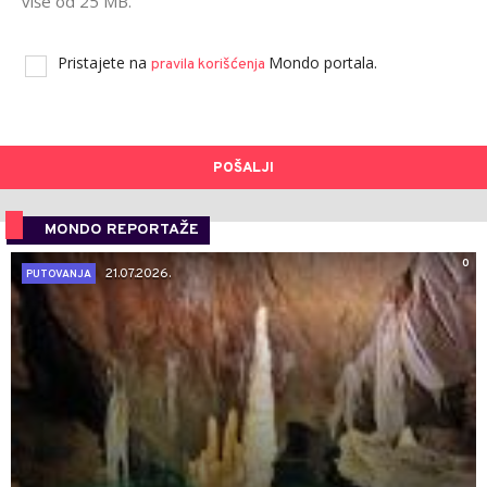
više od 25 MB.
Pristajete na
Mondo portala.
pravila korišćenja
POŠALJI
MONDO REPORTAŽE
0
21.07.2026.
PUTOVANJA