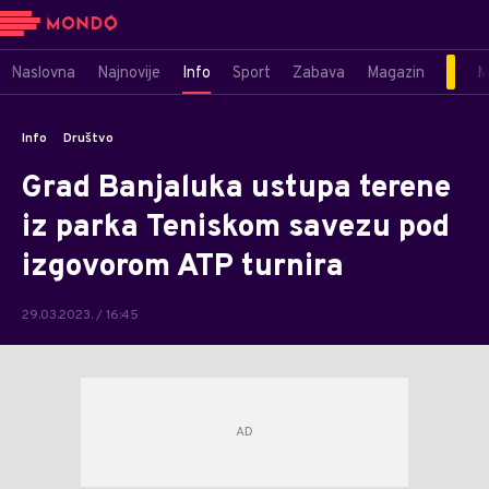
Naslovna
Najnovije
Info
Sport
Zabava
Magazin
M
Info
Društvo
Grad Banjaluka ustupa terene
iz parka Teniskom savezu pod
izgovorom ATP turnira
29.03.2023. / 16:45