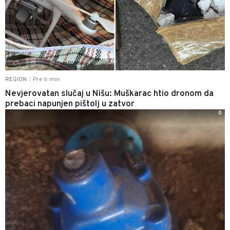
Pre 6 min
REGION
|
Nevjerovatan slučaj u Nišu: Muškarac htio dronom da
prebaci napunjen pištolj u zatvor
0