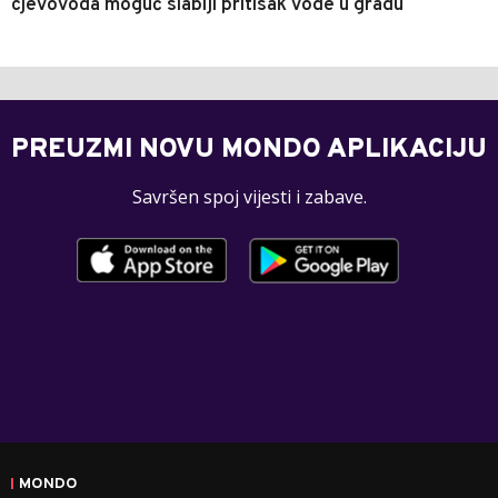
cjevovoda moguć slabiji pritisak vode u gradu
PREUZMI NOVU MONDO APLIKACIJU
Savršen spoj vijesti i zabave.
MONDO