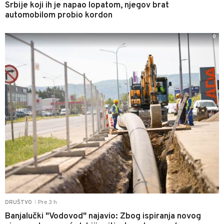
Srbije koji ih je napao lopatom, njegov brat
automobilom probio kordon
0
Pre 3 h
DRUŠTVO
|
Banjalučki "Vodovod" najavio: Zbog ispiranja novog