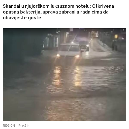
Skandal u njujorškom luksuznom hotelu: Otkrivena
opasna bakterija, uprava zabranila radnicima da
obavijeste goste
0
Pre 2 h
REGION
|