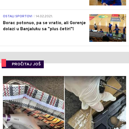
3
OSTALI SPORTOVI
14.02.2021.
|
Borac potonuo, pa se vratio, ali Gorenje
dolazi u Banjaluku sa "plus četiri"!
PROČITAJ JOŠ
0