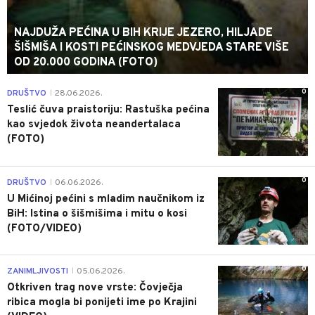
NAJDUŽA PEĆINA U BIH KRIJE JEZERO, HILJADE
ŠIŠMIŠA I KOSTI PEĆINSKOG MEDVJEDA STARE VIŠE
OD 20.000 GODINA (FOTO)
0
DRUŠTVO
28.06.2026.
|
Teslić čuva praistoriju: Rastuška pećina
kao svjedok života neandertalaca
(FOTO)
0
DRUŠTVO
06.06.2026.
|
U Mićinoj pećini s mladim naučnikom iz
BiH: Istina o šišmišima i mitu o kosi
(FOTO/VIDEO)
0
ZANIMLJIVOSTI
05.06.2026.
|
Otkriven trag nove vrste: Čovječja
ribica mogla bi ponijeti ime po Krajini