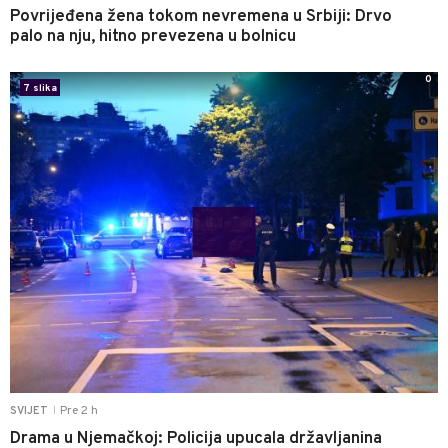
Povrijeđena žena tokom nevremena u Srbiji: Drvo
palo na nju, hitno prevezena u bolnicu
0
7 slika
Pre 2 h
SVIJET
|
Drama u Njemačkoj: Policija upucala državljanina