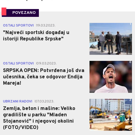
POVEZANO
1
OSTALI SPORTOVI
19.03.2023.
|
"Najveći sportski događaj u
istoriji Republike Srpske"
0
OSTALI SPORTOVI
09.03.2023.
|
SRPSKA OPEN: Potvrđena još dva
učesnika, čeka se odgovor Endija
Mareja!
2
UBRZANI RADOVI
07.03.2023.
|
Zemlja, beton i mašine: Veliko
gradilište u parku "Mladen
Stojanović" i njegovoj okolini
(FOTO/VIDEO)