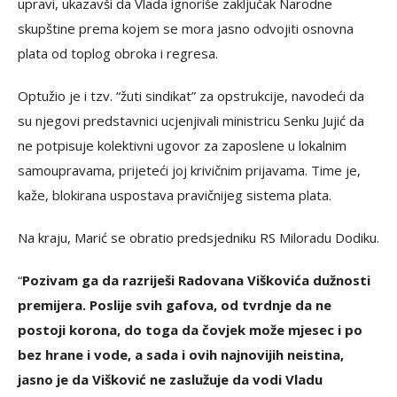
upravi, ukazavši da Vlada ignoriše zaključak Narodne
skupštine prema kojem se mora jasno odvojiti osnovna
plata od toplog obroka i regresa.
Optužio je i tzv. “žuti sindikat” za opstrukcije, navodeći da
su njegovi predstavnici ucjenjivali ministricu Senku Jujić da
ne potpisuje kolektivni ugovor za zaposlene u lokalnim
samoupravama, prijeteći joj krivičnim prijavama. Time je,
kaže, blokirana uspostava pravičnijeg sistema plata.
Na kraju, Marić se obratio predsjedniku RS Miloradu Dodiku.
“
Pozivam ga da razriješi Radovana Viškovića dužnosti
premijera. Poslije svih gafova, od tvrdnje da ne
postoji korona, do toga da čovjek može mjesec i po
bez hrane i vode, a sada i ovih najnovijih neistina,
jasno je da Višković ne zaslužuje da vodi Vladu