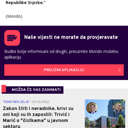
Republike Srpske.”
(Mondo)
Naše vijesti ne morate da provjeravate
Budite bolje informisani od drugih, preuzmite Mondo mobilnu
aplikaciju
PREUZMI APLIKACIJU
MOŽDA ĆE VAS ZANIMATI
4
TEMA NEDJELJE
25.12.2022.
|
Zakon štiti i neradnike, krivi su
oni koji su ih zaposlili: Trivić i
Marić o "čistkama" u javnom
sektoru