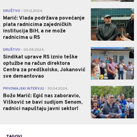
0
DRUŠTVO
09.12.2024.
|
Marić: Vlada podržava povećanje
plata radnicima zajedničkih
institucija BiH, a ne može
radnicima u RS
0
DRUŠTVO
05.08.2024.
|
Sindikat uprave RS iznio teške
optužbe na račun direktora
Centra za predškolsko, Jokanović
sve demantovao
0
PRVOMAJSKI INTERVJU
30.04.2024.
|
Božo Marić: Egić nas zaboravio,
Višković se bavi sudijom Senom,
radnici napuštaju javni sektor!
TAGOVI