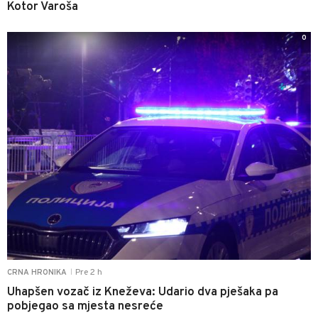
Kotor Varoša
0
Pre 2 h
CRNA HRONIKA
|
Uhapšen vozač iz Kneževa: Udario dva pješaka pa
pobjegao sa mjesta nesreće