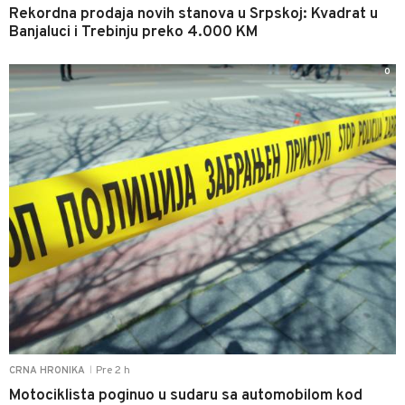
Rekordna prodaja novih stanova u Srpskoj: Kvadrat u
Banjaluci i Trebinju preko 4.000 KM
0
Pre 2 h
CRNA HRONIKA
|
Motociklista poginuo u sudaru sa automobilom kod