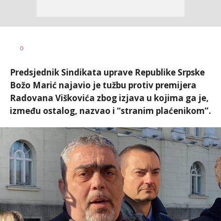
Dragana
AUTOR
0
Božić
Predsjednik Sindikata uprave Republike Srpske
Božo Marić najavio je tužbu protiv premijera
Radovana Viškovića zbog izjava u kojima ga je,
između ostalog, nazvao i “stranim plaćenikom”.