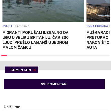
SVIJET
Pre 12 min
CRNA HRONIKA
|
|
MIGRANTI POKUŠALI ILEGALNO DA
MUŠKARAC I
UĐU U VELIKU BRITANIJU: ČAK 230
PRETUKAO D
LJUDI PREŠLO LAMANŠ U JEDNOM
NAKON ŠTO 
MALOM ČAMCU
AUTA
KOMENTARI
0
SVI KOMENTARI
Upiši ime