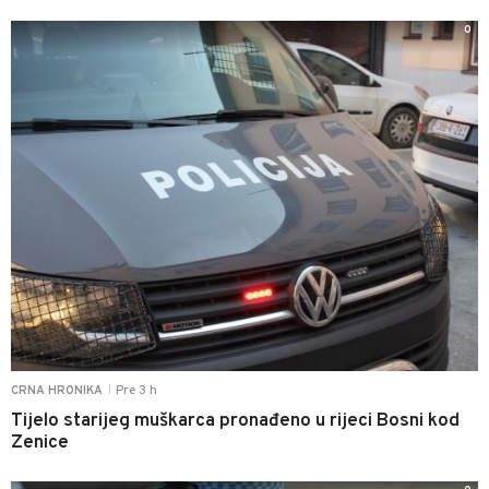
0
Pre 3 h
CRNA HRONIKA
|
Tijelo starijeg muškarca pronađeno u rijeci Bosni kod
Zenice