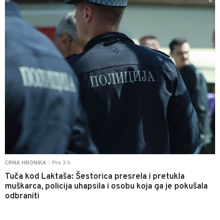
0
Pre 3 h
CRNA HRONIKA
|
Tuča kod Laktaša: Šestorica presrela i pretukla
muškarca, policija uhapsila i osobu koja ga je pokušala
odbraniti