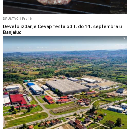
Pre 1 h
DRUŠTVO
|
Deveto izdanje Ćevap festa od 1. do 14. septembra u
Banjaluci
0