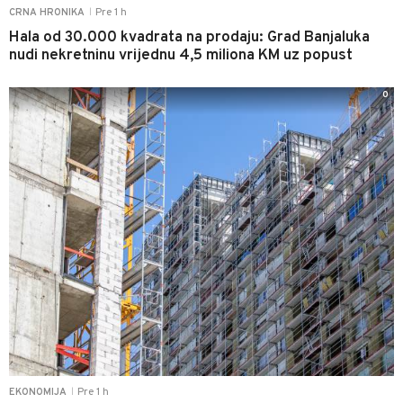
Pre 1 h
CRNA HRONIKA
|
Hala od 30.000 kvadrata na prodaju: Grad Banjaluka
nudi nekretninu vrijednu 4,5 miliona KM uz popust
0
Pre 1 h
EKONOMIJA
|