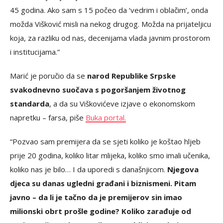
45 godina. Ako sam s 15 počeo da ‘vedrim i oblačim’, onda
možda Višković misli na nekog drugog. Možda na prijateljicu
koja, za razliku od nas, decenijama vlada javnim prostorom
i institucijama.”
Marić je poručio da se
narod Republike Srpske
svakodnevno suočava s pogoršanjem životnog
standarda
, a da su Viškovićeve izjave o ekonomskom
napretku – farsa, piše
Buka portal.
“Pozvao sam premijera da se sjeti koliko je koštao hljeb
prije 20 godina, koliko litar mlijeka, koliko smo imali učenika,
koliko nas je bilo… I da uporedi s današnjicom.
Njegova
djeca su danas ugledni građani i biznismeni. Pitam
javno – da li je tačno da je premijerov sin imao
milionski obrt prošle godine? Koliko zarađuje od