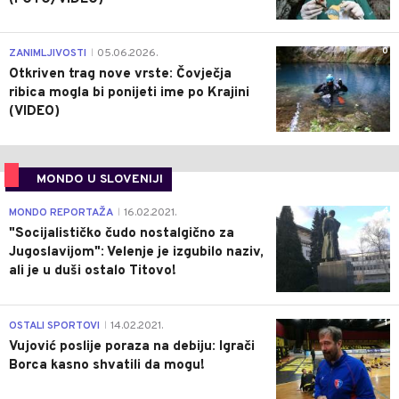
0
ZANIMLJIVOSTI
05.06.2026.
|
Otkriven trag nove vrste: Čovječja
ribica mogla bi ponijeti ime po Krajini
(VIDEO)
MONDO U SLOVENIJI
4
MONDO REPORTAŽA
16.02.2021.
|
"Socijalističko čudo nostalgično za
Jugoslavijom": Velenje je izgubilo naziv,
ali je u duši ostalo Titovo!
1
OSTALI SPORTOVI
14.02.2021.
|
Vujović poslije poraza na debiju: Igrači
Borca kasno shvatili da mogu!