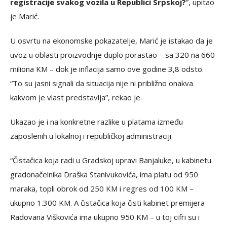
registracije svakog vozila u Republici Srpskoj?
”, upitao
je Marić.
U osvrtu na ekonomske pokazatelje, Marić je istakao da je
uvoz u oblasti proizvodnje duplo porastao – sa 320 na 660
miliona KM – dok je inflacija samo ove godine 3,8 odsto.
“To su jasni signali da situacija nije ni približno onakva
kakvom je vlast predstavlja”, rekao je.
Ukazao je i na konkretne razlike u platama između
zaposlenih u lokalnoj i republičkoj administraciji.
“Čistačica koja radi u Gradskoj upravi Banjaluke, u kabinetu
gradonačelnika Draška Stanivukovića, ima platu od 950
maraka, topli obrok od 250 KM i regres od 100 KM –
ukupno 1.300 KM. A čistačica koja čisti kabinet premijera
Radovana Viškovića ima ukupno 950 KM – u toj cifri su i