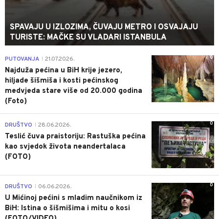
SPAVAJU U IZLOZIMA, ČUVAJU METRO I OSVAJAJU
TURISTE: MAČKE SU VLADARI ISTANBULA
0
PUTOVANJA
21.07.2026.
|
Najduža pećina u BiH krije jezero,
hiljade šišmiša i kosti pećinskog
medvjeda stare više od 20.000 godina
(Foto)
0
DRUŠTVO
28.06.2026.
|
Teslić čuva praistoriju: Rastuška pećina
kao svjedok života neandertalaca
(FOTO)
0
DRUŠTVO
06.06.2026.
|
U Mićinoj pećini s mladim naučnikom iz
BiH: Istina o šišmišima i mitu o kosi
(FOTO/VIDEO)