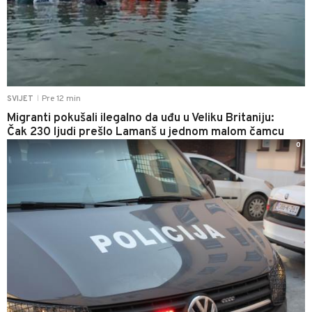
Pre 12 min
SVIJET
|
Migranti pokušali ilegalno da uđu u Veliku Britaniju:
Čak 230 ljudi prešlo Lamanš u jednom malom čamcu
0