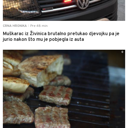
Pre 48 min
CRNA HRONIKA
|
Muškarac iz Živinica brutalno pretukao djevojku pa je
jurio nakon što mu je pobjegla iz auta
0