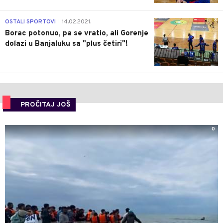
3
OSTALI SPORTOVI
14.02.2021.
|
Borac potonuo, pa se vratio, ali Gorenje
dolazi u Banjaluku sa "plus četiri"!
PROČITAJ JOŠ
0