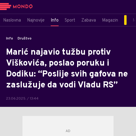
Naslovna
Najnovije
Info
Sport
Zabava
Magazin
M
Info
Društvo
Marić najavio tužbu protiv
Viškovića, poslao poruku i
Dodiku: “Poslije svih gafova ne
zaslužuje da vodi Vladu RS”
23.06.2025. / 13:44