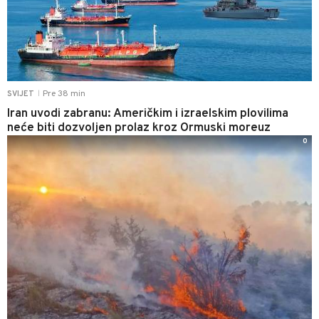
Pre 38 min
SVIJET
|
Iran uvodi zabranu: Američkim i izraelskim plovilima
neće biti dozvoljen prolaz kroz Ormuski moreuz
0