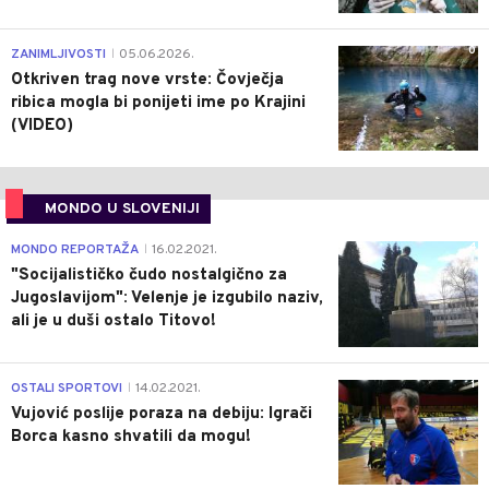
0
ZANIMLJIVOSTI
05.06.2026.
|
Otkriven trag nove vrste: Čovječja
ribica mogla bi ponijeti ime po Krajini
(VIDEO)
MONDO U SLOVENIJI
4
MONDO REPORTAŽA
16.02.2021.
|
"Socijalističko čudo nostalgično za
Jugoslavijom": Velenje je izgubilo naziv,
ali je u duši ostalo Titovo!
1
OSTALI SPORTOVI
14.02.2021.
|
Vujović poslije poraza na debiju: Igrači
Borca kasno shvatili da mogu!