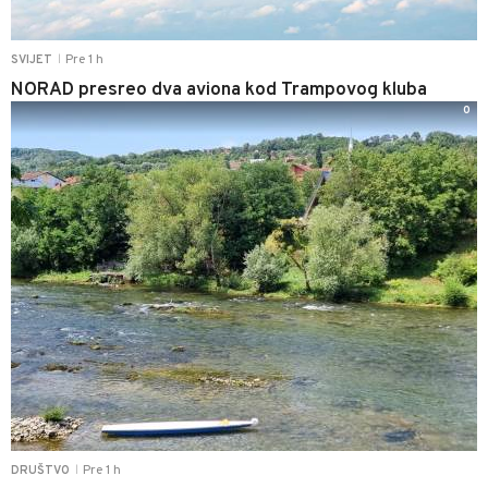
Pre 1 h
SVIJET
|
NORAD presreo dva aviona kod Trampovog kluba
0
Pre 1 h
DRUŠTVO
|