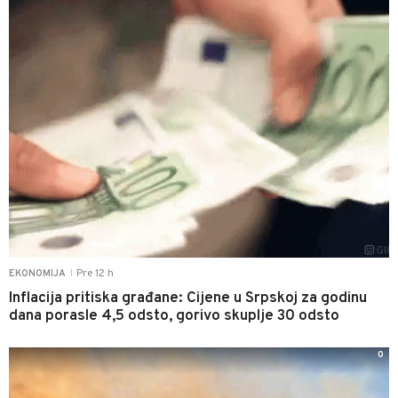
Pre 12 h
EKONOMIJA
|
Inflacija pritiska građane: Cijene u Srpskoj za godinu
dana porasle 4,5 odsto, gorivo skuplje 30 odsto
0