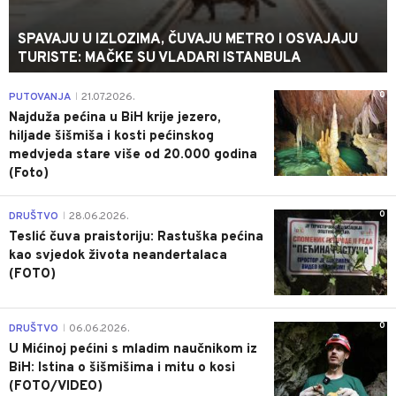
SPAVAJU U IZLOZIMA, ČUVAJU METRO I OSVAJAJU
TURISTE: MAČKE SU VLADARI ISTANBULA
0
PUTOVANJA
21.07.2026.
|
Najduža pećina u BiH krije jezero,
hiljade šišmiša i kosti pećinskog
medvjeda stare više od 20.000 godina
(Foto)
0
DRUŠTVO
28.06.2026.
|
Teslić čuva praistoriju: Rastuška pećina
kao svjedok života neandertalaca
(FOTO)
0
DRUŠTVO
06.06.2026.
|
U Mićinoj pećini s mladim naučnikom iz
BiH: Istina o šišmišima i mitu o kosi
(FOTO/VIDEO)