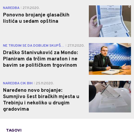
0
NAREDBA
27.11.2020.
|
Ponovno brojanje glasačkih
listića u sedam opština
15
NE TRUDIM SE DA DOBIJEM SKUPŠTINSKU VEĆINU
27.11.2020.
|
Draško Stanivuković za Mondo:
Planiram da trčim maraton i ne
bavim se političkom trgovinom
0
NAREDBA CIK BIH
25.11.2020.
|
Naređeno novo brojanje:
Sumnjivo šest biračkih mjesta u
Trebinju i nekoliko u drugim
gradovima
TAGOVI