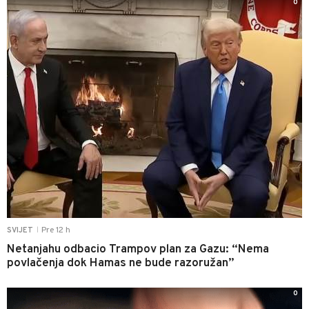
0
Pre 12 h
SVIJET
|
Netanjahu odbacio Trampov plan za Gazu: “Nema
povlačenja dok Hamas ne bude razoružan”
0