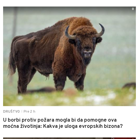
0
Pre 2 h
DRUŠTVO
|
U borbi protiv požara mogla bi da pomogne ova
moćna životinja: Kakva je uloga evropskih bizona?