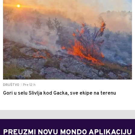
Pre 12 h
DRUŠTVO
|
Gori u selu Slivlja kod Gacka, sve ekipe na terenu
PREUZMI NOVU MONDO APLIKACIJU