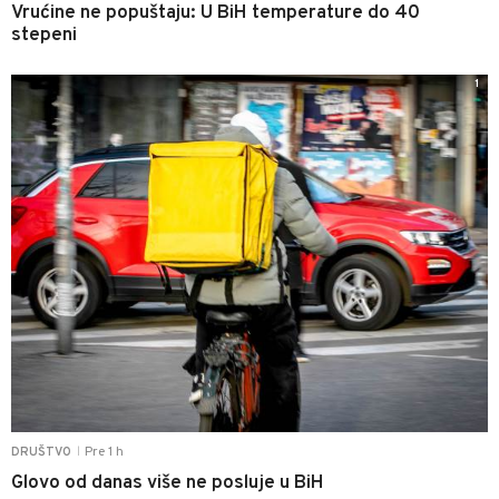
Vrućine ne popuštaju: U BiH temperature do 40
stepeni
1
Pre 1 h
DRUŠTVO
|
Glovo od danas više ne posluje u BiH