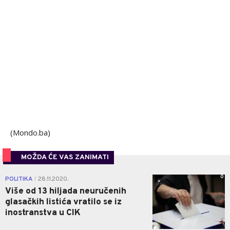
(Mondo.ba)
MOŽDA ĆE VAS ZANIMATI
0
POLITIKA
28.11.2020.
|
Više od 13 hiljada neuručenih
glasačkih listića vratilo se iz
inostranstva u CIK