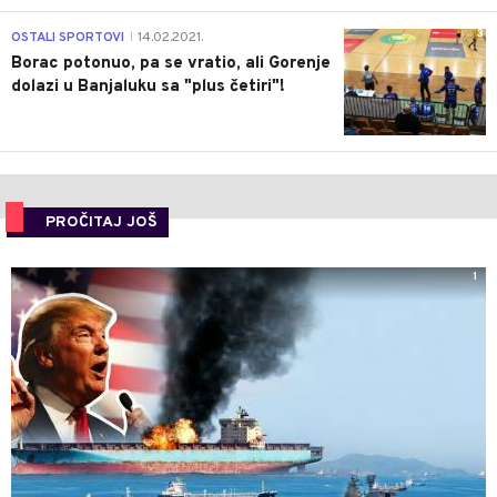
3
OSTALI SPORTOVI
14.02.2021.
|
Borac potonuo, pa se vratio, ali Gorenje
dolazi u Banjaluku sa "plus četiri"!
PROČITAJ JOŠ
1