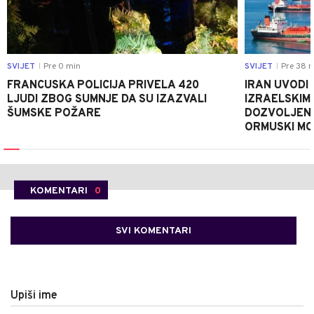
SVIJET
Pre 0 min
SVIJET
Pre 38 m
|
|
FRANCUSKA POLICIJA PRIVELA 420
IRAN UVODI 
LJUDI ZBOG SUMNJE DA SU IZAZVALI
IZRAELSKIM 
ŠUMSKE POŽARE
DOZVOLJEN
ORMUSKI M
KOMENTARI
0
SVI KOMENTARI
Upiši ime