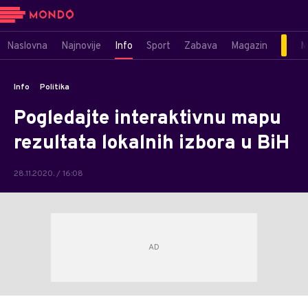
Naslovna
Najnovije
Info
Sport
Zabava
Magazin
M
Info
Politika
Pogledajte interaktivnu mapu
rezultata lokalnih izbora u BiH
28.11.2020. / 16:08