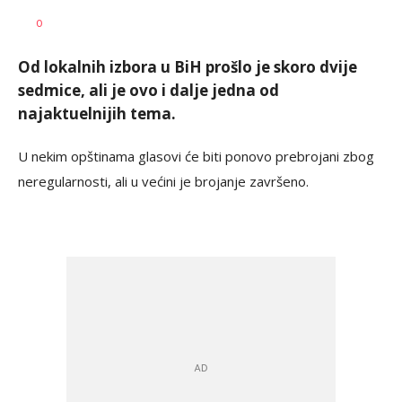
Vesna
AUTOR
0
Kerkez
Od lokalnih izbora u BiH prošlo je skoro dvije
sedmice, ali je ovo i dalje jedna od
najaktuelnijih tema.
U nekim opštinama glasovi će biti ponovo prebrojani zbog
neregularnosti, ali u većini je brojanje završeno.