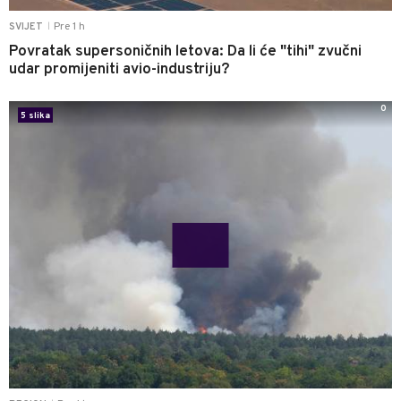
Pre 1 h
SVIJET
|
Povratak supersoničnih letova: Da li će "tihi" zvučni
udar promijeniti avio-industriju?
0
5 slika