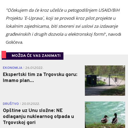
"Očekujem da će kroz učešće u petogodišnjem USAID/BiH
Projektu `E-Uprava`, koji se provodi kroz pilot projekte u
lokalnim zajednicama, biti stvoreni svi uslovi za izdavanje
građevinskih i drugih dozvola u elektronskoj formi
", navodi
Golićeva.
MOŽDA ĆE VAS ZANIMATI
0
EKONOMIJA
26.01.2022.
|
Ekspertski tim za Trgovsku goru:
Imamo plan...
1
DRUŠTVO
20.01.2022.
|
Opštine uz Unu složne: NE
odlaganju nuklearnog otpada u
Trgovskoj gori