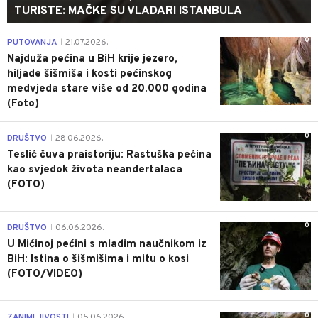
TURISTE: MAČKE SU VLADARI ISTANBULA
0
PUTOVANJA
21.07.2026.
|
Najduža pećina u BiH krije jezero,
hiljade šišmiša i kosti pećinskog
medvjeda stare više od 20.000 godina
(Foto)
0
DRUŠTVO
28.06.2026.
|
Teslić čuva praistoriju: Rastuška pećina
kao svjedok života neandertalaca
(FOTO)
0
DRUŠTVO
06.06.2026.
|
U Mićinoj pećini s mladim naučnikom iz
BiH: Istina o šišmišima i mitu o kosi
(FOTO/VIDEO)
0
ZANIMLJIVOSTI
05.06.2026.
|