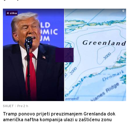
0
4 slika
Pre 2 h
SVIJET
|
Tramp ponovo prijeti preuzimanjem Grenlanda dok
američka naftna kompanija ulazi u zaštićenu zonu