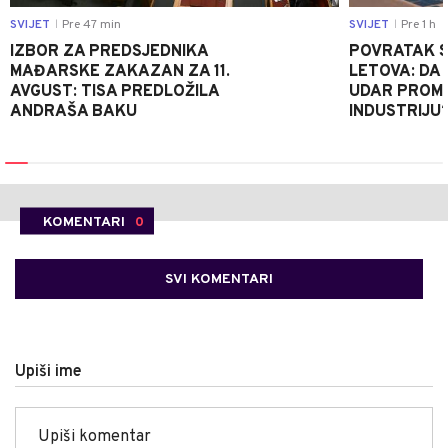
SVIJET
Pre 47 min
SVIJET
Pre 1 h
|
|
IZBOR ZA PREDSJEDNIKA
POVRATAK S
MAĐARSKE ZAKAZAN ZA 11.
LETOVA: DA L
AVGUST: TISA PREDLOŽILA
UDAR PROMIJ
ANDRAŠA BAKU
INDUSTRIJU
KOMENTARI
0
SVI KOMENTARI
Upiši ime