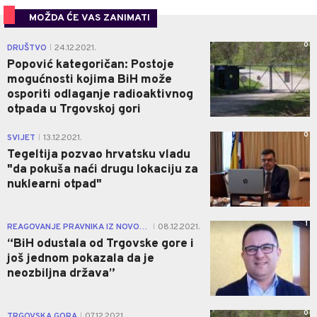
MOŽDA ĆE VAS ZANIMATI
0
DRUŠTVO
24.12.2021.
|
Popović kategoričan: Postoje
mogućnosti kojima BiH može
osporiti odlaganje radioaktivnog
otpada u Trgovskoj gori
0
SVIJET
13.12.2021.
|
Tegeltija pozvao hrvatsku vladu
"da pokuša naći drugu lokaciju za
nuklearni otpad"
1
REAGOVANJE PRAVNIKA IZ NOVOG GRADA
08.12.2021.
|
“BiH odustala od Trgovske gore i
još jednom pokazala da je
neozbiljna država”
0
TRGOVSKA GORA
07.12.2021.
|