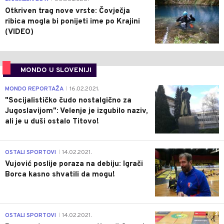
Otkriven trag nove vrste: Čovječja
ribica mogla bi ponijeti ime po Krajini
(VIDEO)
MONDO U SLOVENIJI
4
MONDO REPORTAŽA
16.02.2021.
|
"Socijalističko čudo nostalgično za
Jugoslavijom": Velenje je izgubilo naziv,
ali je u duši ostalo Titovo!
1
OSTALI SPORTOVI
14.02.2021.
|
Vujović poslije poraza na debiju: Igrači
Borca kasno shvatili da mogu!
3
OSTALI SPORTOVI
14.02.2021.
|