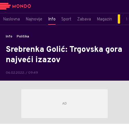
Naslovna
Najnovije
Info
Sport
Zabava
Magazin
M
Info
Politika
Srebrenka Golić: Trgovska gora
najveći izazov
06.02.2022. / 09:49