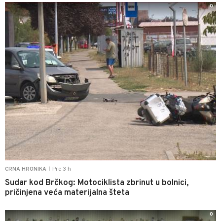
0
Pre 3 h
CRNA HRONIKA
|
Sudar kod Brčkog: Motociklista zbrinut u bolnici,
pričinjena veća materijalna šteta
0