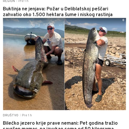
Pre 1 h
REGION
|
Buktinja ne jenjava: Požar u Deliblatskoj peščari
zahvatio oko 1.500 hektara šume i niskog rastinja
0
Pre 1 h
DRUŠTVO
|
Bilećko jezero krije prave nemani: Pet godina tražio