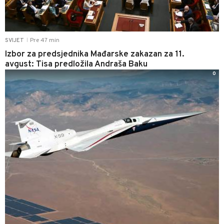
Pre 47 min
SVIJET
|
Izbor za predsjednika Mađarske zakazan za 11.
avgust: Tisa predložila Andraša Baku
0