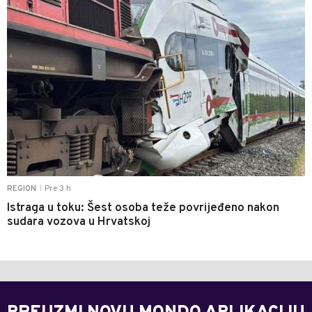
Pre 3 h
REGION
|
Istraga u toku: Šest osoba teže povrijeđeno nakon
sudara vozova u Hrvatskoj