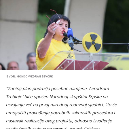
IZVOR: MONDO/VEDRAN ŠEVČUK
"Zoning plan područja posebne namjene `Aerodrom
Trebinje` biće upućen Narodnoj skupštini Srpske na
usvajanje već na prvoj narednoj redovnoj sjednici, što će
omogućiti provođenje potrebnih zakonskih procedura i
nastavak realizacije ovog projekta, odnosno izvođenje
građevinskih radova na terenu
", navodi Golićeva.