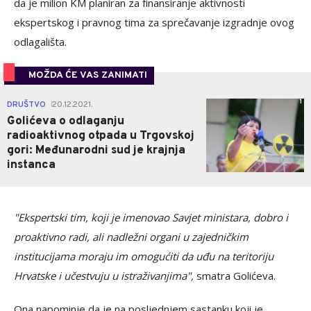
da je milion KM planiran za finansiranje aktivnosti
ekspertskog i pravnog tima za sprečavanje izgradnje ovog
odlagališta.
MOŽDA ĆE VAS ZANIMATI
1
DRUŠTVO
20.12.2021.
|
Golićeva o odlaganju
radioaktivnog otpada u Trgovskoj
gori: Međunarodni sud je krajnja
instanca
"Ekspertski tim, koji je imenovao Savjet ministara, dobro i
proaktivno radi, ali nadležni organi u zajedničkim
institucijama moraju im omogućiti da uđu na teritoriju
Hrvatske i učestvuju u istraživanjima",
smatra Golićeva.
Ona napominje da je na posljednjem sastanku koji je