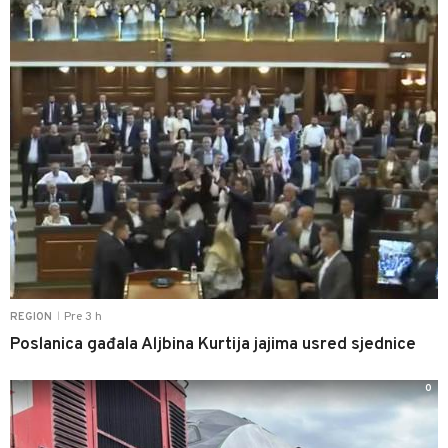
Pre 3 h
REGION
|
Poslanica gađala Aljbina Kurtija jajima usred sjednice
0