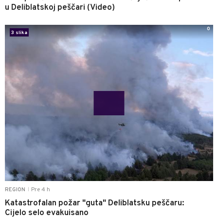
u Deliblatskoj peščari (Video)
0
3 slika
Pre 4 h
REGION
|
Katastrofalan požar "guta" Deliblatsku peščaru:
Cijelo selo evakuisano