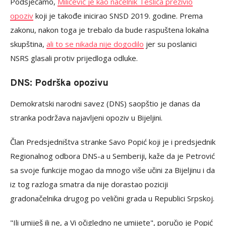
Podsjećamo,
Miličević je kao načelnik Teslića preživio
opoziv
koji je takođe inicirao SNSD 2019. godine. Prema
zakonu, nakon toga je trebalo da bude raspuštena lokalna
skupština,
ali to se nikada nije dogodilo
jer su poslanici
NSRS glasali protiv prijedloga odluke.
DNS: Podrška opozivu
Demokratski narodni savez (DNS) saopštio je danas da
stranka podržava najavljeni opoziv u Bijeljini.
Član Predsjedništva stranke Savo Popić koji je i predsjednik
Regionalnog odbora DNS-a u Semberiji, kaže da je Petrović
sa svoje funkcije mogao da mnogo više učini za Bijeljinu i da
iz tog razloga smatra da nije dorastao poziciji
gradonačelnika drugog po veličini grada u Republici Srpskoj.
"Ili umiješ ili ne, a Vi očigledno ne umijete", poručio je Popić