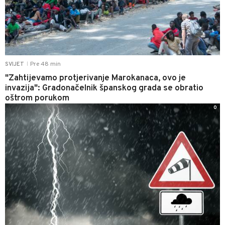
Pre 48 min
SVIJET
|
"Zahtijevamo protjerivanje Marokanaca, ovo je
invazija": Gradonačelnik španskog grada se obratio
oštrom porukom
0