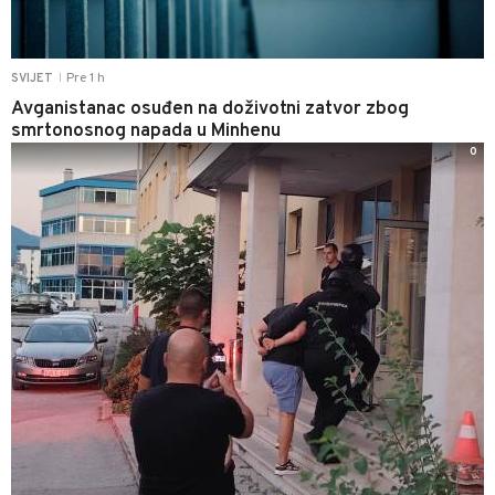
Pre 1 h
SVIJET
|
Avganistanac osuđen na doživotni zatvor zbog
smrtonosnog napada u Minhenu
0