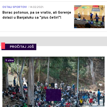
3
OSTALI SPORTOVI
14.02.2021.
|
Borac potonuo, pa se vratio, ali Gorenje
dolazi u Banjaluku sa "plus četiri"!
PROČITAJ JOŠ
0
5 slika