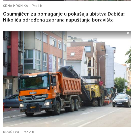
Pre 1 h
CRNA HRONIKA
|
Osumnjičen za pomaganje u pokušaju ubistva Dabića:
Nikoliću određena zabrana napuštanja boravišta
0
Pre 2 h
DRUŠTVO
|