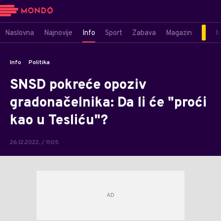
Naslovna
Najnovije
Info
Sport
Zabava
Magazin
M
Info
Politika
SNSD pokreće opoziv
gradonačelnika: Da li će "proći
kao u Tesliću"?
26.12.2022. / 11:05