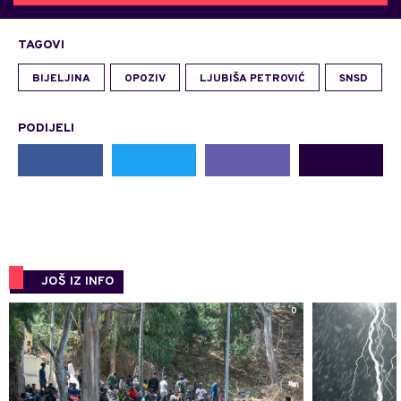
TAGOVI
BIJELJINA
OPOZIV
LJUBIŠA PETROVIĆ
SNSD
PODIJELI
JOŠ IZ INFO
0