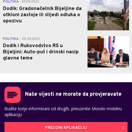
0
POLITIKA
27.09.2021.
|
Dodik: Gradonačelnik Bijeljine da
otkloni zastoje ili slijedi odluka o
opozivu
0
POLITIKA
20.06.2021.
|
Dodik i Rukovodstvo RS u
Bijeljini: Auto-put i drinski nasip
glavne teme
Naše vijesti ne morate da provjeravate
Budite bolje informisani od drugih, preuzmite Mondo mobilnu
aplikaciju
PREUZMI APLIKACIJU