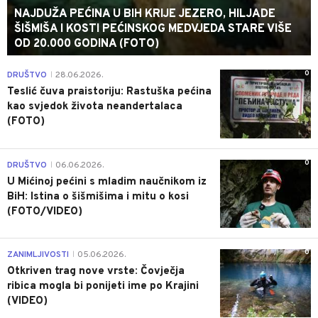
NAJDUŽA PEĆINA U BIH KRIJE JEZERO, HILJADE
ŠIŠMIŠA I KOSTI PEĆINSKOG MEDVJEDA STARE VIŠE
OD 20.000 GODINA (FOTO)
0
DRUŠTVO
28.06.2026.
|
Teslić čuva praistoriju: Rastuška pećina
kao svjedok života neandertalaca
(FOTO)
0
DRUŠTVO
06.06.2026.
|
U Mićinoj pećini s mladim naučnikom iz
BiH: Istina o šišmišima i mitu o kosi
(FOTO/VIDEO)
0
ZANIMLJIVOSTI
05.06.2026.
|
Otkriven trag nove vrste: Čovječja
ribica mogla bi ponijeti ime po Krajini
(VIDEO)