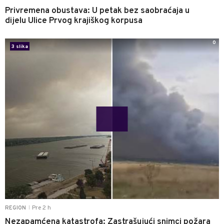
Privremena obustava: U petak bez saobraćaja u
dijelu Ulice Prvog krajiškog korpusa
0
3 slika
Pre 2 h
REGION
|
Nezapamćena katastrofa: Zastrašujući snimci požara