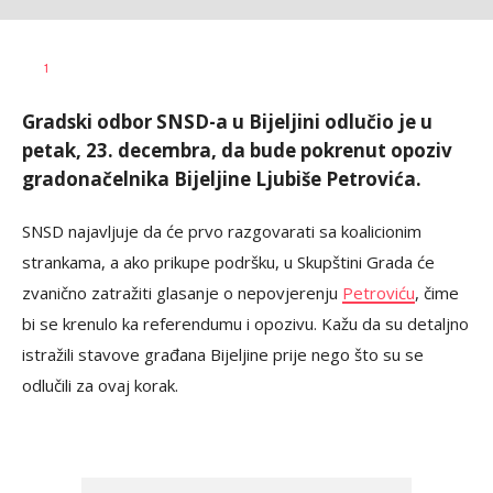
Željko
AUTOR
1
Svitlica
Gradski odbor SNSD-a u Bijeljini odlučio je u
petak, 23. decembra, da bude pokrenut opoziv
gradonačelnika Bijeljine Ljubiše Petrovića.
SNSD najavljuje da će prvo razgovarati sa koalicionim
strankama, a ako prikupe podršku, u Skupštini Grada će
zvanično zatražiti glasanje o nepovjerenju
Petroviću
, čime
bi se krenulo ka referendumu i opozivu. Kažu da su detaljno
istražili stavove građana Bijeljine prije nego što su se
odlučili za ovaj korak.