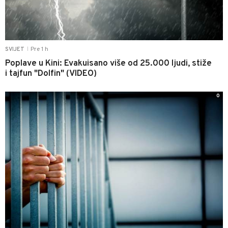
Pre 1 h
SVIJET
|
Poplave u Kini: Evakuisano više od 25.000 ljudi, stiže
i tajfun "Dolfin" (VIDEO)
0