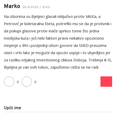
Marko
26.12.2022. / 12:40
Na izborima su Bjeljinci glasali isključivo protiv Mićića, a
Petrović je koletaralna šteta, potrefilo mu se da je protivnik i
da pokupi glasove protiv inače uprkos tome što jedna
medijska kuća i još neki faktori prave nekakvo opoziciono
mnjenje u BN i posljednji izbori govore da SNSD preuzima
vlast i vrlo lako je moguće da opoziv uspije i to ubjedljivo jer
za razliku odjakog investicionog ciklusa Doboja, Trebinja ili IS,
Bijeljina je van svih tokov, zapuštena i ništa se ne radi
0
0
Upiši ime