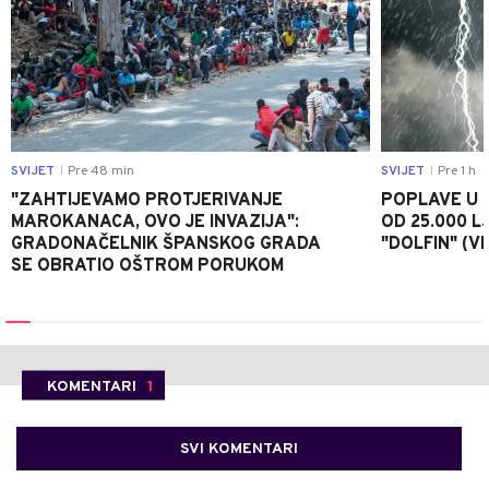
SVIJET
Pre 48 min
SVIJET
Pre 1 h
|
|
"ZAHTIJEVAMO PROTJERIVANJE
POPLAVE U K
MAROKANACA, OVO JE INVAZIJA":
OD 25.000 LJ
GRADONAČELNIK ŠPANSKOG GRADA
"DOLFIN" (V
SE OBRATIO OŠTROM PORUKOM
KOMENTARI
1
SVI KOMENTARI