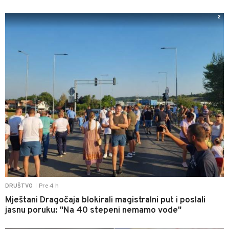
2
Pre 4 h
DRUŠTVO
|
Mještani Dragočaja blokirali magistralni put i poslali
jasnu poruku: "Na 40 stepeni nemamo vode"