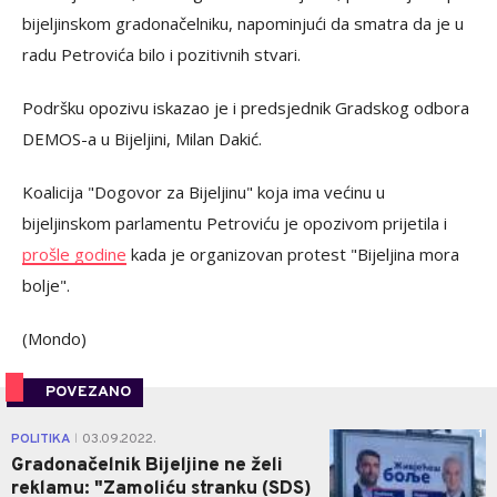
bijeljinskom gradonačelniku, napominjući da smatra da je u
radu Petrovića bilo i pozitivnih stvari.
Podršku opozivu iskazao je i predsjednik Gradskog odbora
DEMOS-a u Bijeljini, Milan Dakić.
Koalicija "Dogovor za Bijeljinu" koja ima većinu u
bijeljinskom parlamentu Petroviću je opozivom prijetila i
prošle godine
kada je organizovan protest "Bijeljina mora
bolje".
(Mondo)
POVEZANO
1
POLITIKA
03.09.2022.
|
Gradonačelnik Bijeljine ne želi
reklamu: "Zamoliću stranku (SDS)