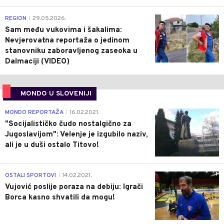
0
REGION
29.05.2026.
|
Sam među vukovima i šakalima:
Nevjerovatna reportaža o jedinom
stanovniku zaboravljenog zaseoka u
Dalmaciji (VIDEO)
MONDO U SLOVENIJI
4
MONDO REPORTAŽA
16.02.2021.
|
"Socijalističko čudo nostalgično za
Jugoslavijom": Velenje je izgubilo naziv,
ali je u duši ostalo Titovo!
1
OSTALI SPORTOVI
14.02.2021.
|
Vujović poslije poraza na debiju: Igrači
Borca kasno shvatili da mogu!