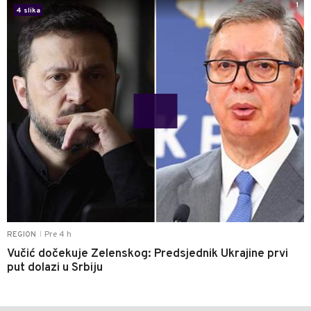
1
4 slika
Pre 4 h
REGION
|
Vučić dočekuje Zelenskog: Predsjednik Ukrajine prvi
put dolazi u Srbiju