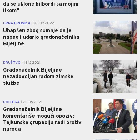
da se uklone bilbordi sa mojim
likom"
0
CRNA HRONIKA
05.08.2022.
|
Uhapšen zbog sumnje da je
napao i udario gradonačelnika
Bijeljine
0
DRUŠTVO
13.12.2021.
|
Gradonačelnik Bijeljine
nezadovoljan radom zimske
službe
0
POLITIKA
28.09.2021.
|
Gradonačelnik Bijeljine
komentariše mogući opoziv:
Tajkunska grupacija radi protiv
naroda