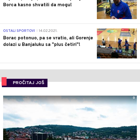
Borca kasno shvatili da mogu!
3
OSTALI SPORTOVI
14.02.2021.
|
Borac potonuo, pa se vratio, ali Gorenje
dolazi u Banjaluku sa "plus četiri"!
PROČITAJ JOŠ
0