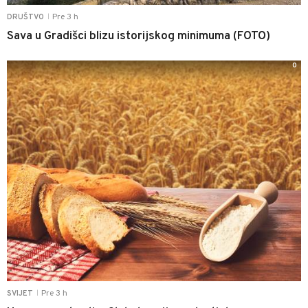
Pre 3 h
DRUŠTVO
|
Sava u Gradišci blizu istorijskog minimuma (FOTO)
0
Pre 3 h
SVIJET
|