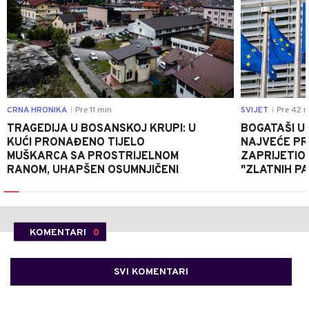
CRNA HRONIKA
Pre 11 min
SVIJET
Pre 42 m
|
|
TRAGEDIJA U BOSANSKOJ KRUPI: U
BOGATAŠI U
KUĆI PRONAĐENO TIJELO
NAJVEĆE PRI
MUŠKARCA SA PROSTRIJELNOM
ZAPRIJETIO
RANOM, UHAPŠEN OSUMNJIČENI
"ZLATNIH P
KOMENTARI
0
SVI KOMENTARI