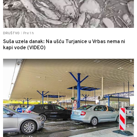
Pre 1 h
DRUŠTVO
|
Suša uzela danak: Na ušću Turjanice u Vrbas nema ni
kapi vode (VIDEO)
0