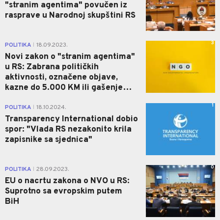
"stranim agentima" povučen iz
rasprave u Narodnoj skupštini RS
3
POLITIKA
18.09.2023.
|
Novi zakon o "stranim agentima"
u RS: Zabrana političkih
aktivnosti, označene objave,
kazne do 5.000 KM ili gašenje…
1
POLITIKA
18.10.2024.
|
Transparency International dobio
spor: "Vlada RS nezakonito krila
zapisnike sa sjednica"
0
POLITIKA
28.09.2023.
|
EU o nacrtu zakona o NVO u RS:
Suprotno sa evropskim putem
BiH