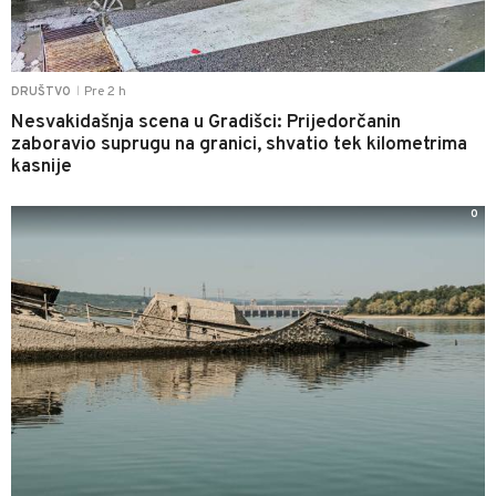
Pre 2 h
DRUŠTVO
|
Nesvakidašnja scena u Gradišci: Prijedorčanin
zaboravio suprugu na granici, shvatio tek kilometrima
kasnije
0