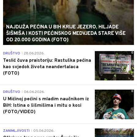
NAJDUŽA PEĆINA U BIH KRIJE JEZERO, HILJADE
ŠIŠMIŠA I KOSTI PEĆINSKOG MEDVJEDA STARE VIŠE
OD 20.000 GODINA (FOTO)
0
DRUŠTVO
28.06.2026.
|
Teslić čuva praistoriju: Rastuška pećina
kao svjedok života neandertalaca
(FOTO)
0
DRUŠTVO
06.06.2026.
|
U Mićinoj pećini s mladim naučnikom iz
BiH: Istina o šišmišima i mitu o kosi
(FOTO/VIDEO)
0
ZANIMLJIVOSTI
05.06.2026.
|