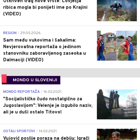
Otkriven trag nove vrste: Čovječja
ribica mogla bi ponijeti ime po Krajini
(VIDEO)
0
REGION
29.05.2026.
|
Sam među vukovima i šakalima:
Nevjerovatna reportaža o jedinom
stanovniku zaboravljenog zaseoka u
Dalmaciji (VIDEO)
MONDO U SLOVENIJI
4
MONDO REPORTAŽA
16.02.2021.
|
"Socijalističko čudo nostalgično za
Jugoslavijom": Velenje je izgubilo naziv,
ali je u duši ostalo Titovo!
1
OSTALI SPORTOVI
14.02.2021.
|
Vujović poslije poraza na debiju: Igrači