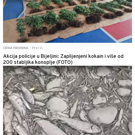
Pre 1 h
CRNA HRONIKA
|
Akcija policije u Bijeljini: Zaplijenjeni kokain i više od
200 stabljika konoplje (FOTO)
0