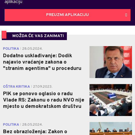
aplikaciju
PREUZMI APLIKACIJU
MOŽDA ĆE VAS ZANIMATI
0
POLITIKA
28.05.2024.
|
Dodatno usklađivanje: Dodik
najavio vraćanje zakona o
"stranim agentima" u proceduru
0
OŠTRA KRITIKA
27.09.2023.
|
PIK se ponovo oglasio o radu
Vlade RS: Zakonu o radu NVO nije
mjesto u demokratskom društvu
0
POLITIKA
28.05.2024.
|
Bez obrazloženja: Zakon o