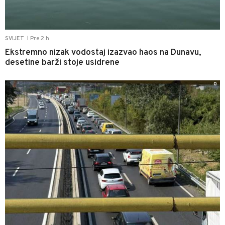
Pre 2 h
SVIJET
|
Ekstremno nizak vodostaj izazvao haos na Dunavu,
desetine barži stoje usidrene
0