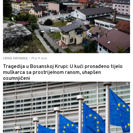
Pre 11 min
CRNA HRONIKA
|
Tragedija u Bosanskoj Krupi: U kući pronađeno tijelo
muškarca sa prostrijelnom ranom, uhapšen
osumnjičeni
0