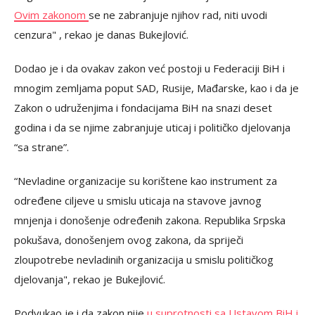
Ovim zakonom
se ne zabranjuje njihov rad, niti uvodi
cenzura" , rekao je danas Bukejlović.
Dodao je i da ovakav zakon već postoji u Federaciji BiH i
mnogim zemljama poput SAD, Rusije, Mađarske, kao i da je
Zakon o udruženjima i fondacijama BiH na snazi deset
godina i da se njime zabranjuje uticaj i političko djelovanja
“sa strane”.
“Nevladine organizacije su korištene kao instrument za
određene ciljeve u smislu uticaja na stavove javnog
mnjenja i donošenje određenih zakona. Republika Srpska
pokušava, donošenjem ovog zakona, da spriječi
zloupotrebe nevladinih organizacija u smislu političkog
djelovanja", rekao je Bukejlović.
Podvukao je i da zakon nije
u suprotnosti sa Ustavom BiH i