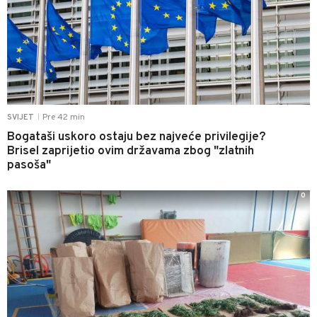
Pre 42 min
SVIJET
|
Bogataši uskoro ostaju bez najveće privilegije?
Brisel zaprijetio ovim državama zbog "zlatnih
pasoša"
0