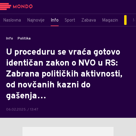
Naslovna
Najnovije
Info
Sport
Zabava
Magazin
M
Info
Politika
U proceduru se vraća gotovo
identičan zakon o NVO u RS:
Zabrana političkih aktivnosti,
od novčanih kazni do
gašenja…
06.02.2025. / 13:47