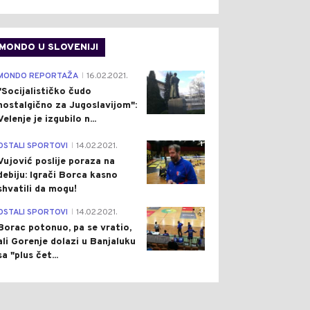
MONDO U SLOVENIJI
4
MONDO REPORTAŽA
16.02.2021.
|
"Socijalističko čudo
nostalgično za Jugoslavijom":
Velenje je izgubilo n...
1
OSTALI SPORTOVI
14.02.2021.
|
Vujović poslije poraza na
debiju: Igrači Borca kasno
shvatili da mogu!
3
OSTALI SPORTOVI
14.02.2021.
|
Borac potonuo, pa se vratio,
ali Gorenje dolazi u Banjaluku
sa "plus čet...