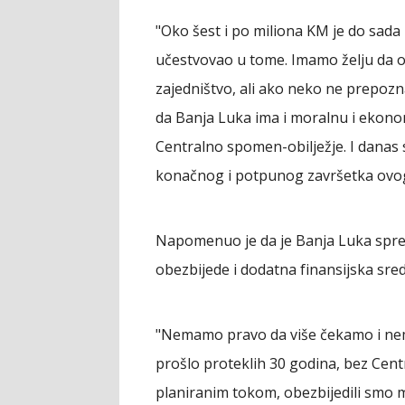
"Oko šest i po miliona KM je do sada 
učestvovao u tome. Imamo želju da o
zajedništvo, ali ako neko ne prepozn
da Banja Luka ima i moralnu i ekono
Centralno spomen-obilježje. I danas
konačnog i potpunog završetka ovog 
Napomenuo je da je Banja Luka spre
obezbijede i dodatna finansijska sre
"Nemamo pravo da više čekamo i nema
prošlo proteklih 30 godina, bez Cen
planiranim tokom, obezbijedili smo ma