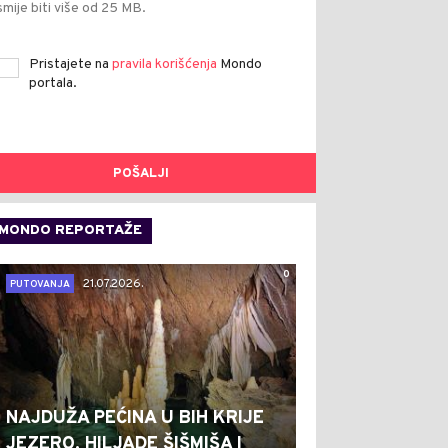
smije biti više od 25 MB.
Pristajete na
pravila korišćenja
Mondo
portala.
POŠALJI
MONDO REPORTAŽE
0
21.07.2026.
PUTOVANJA
NAJDUŽA PEĆINA U BIH KRIJE
JEZERO, HILJADE ŠIŠMIŠA I