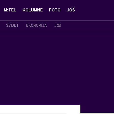
M:TEL
KOLUMNE
FOTO
JOŠ
SVIJET
EKONOMIJA
JOŠ