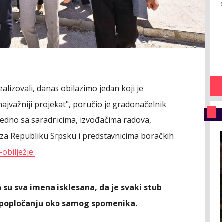
alizovali, danas obilazimo jedan koji je
jvažniji projekat", poručio je gradonačelnik
jedno sa saradnicima, izvođačima radova,
ot za Republiku Srpsku i predstavnicima boračkih
obilježje.
 su sva imena isklesana, da je svaki stub
m popločanju oko samog spomenika.