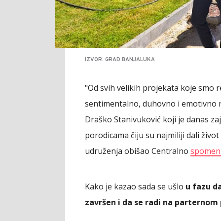
IZVOR: GRAD BANJALUKA
"Od svih velikih projekata koje smo re
sentimentalno, duhovno i emotivno na
Draško Stanivuković koji je danas za
porodicama čiju su najmiliji dali živ
udruženja obišao Centralno
spomen-
Kako je kazao sada se ušlo
u fazu da
završen i da se radi na parterno