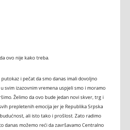
i da ovo nije kako treba.
i putokaz i pečat da smo danas imali dovoljno
ak u svim izazovnim vremena uspjeli smo i moramo
ršimo. Želimo da ovo bude jedan novi skver, trg i
 i svih prepletenih emocija jer je Republika Srpska
budućnost, ali isto tako i prošlost. Zato radimo
ato danas možemo reći da završavamo Centralno