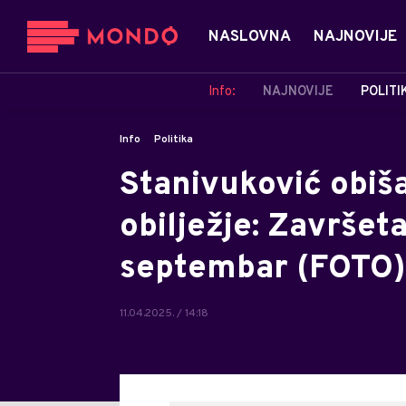
NASLOVNA
NAJNOVIJE
Info:
NAJNOVIJE
POLITI
Info
Politika
Stanivuković obiš
obilježje: Završet
septembar (FOTO)
11.04.2025. / 14:18