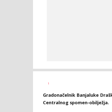
Dragana
AUTOR
1
Božić
Gradonačelnik Banjaluke Drašk
Centralnog spomen-obilježja.