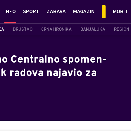
INFO
SPORT
ZABAVA
MAGAZIN
MOBIT
KA
DRUŠTVO
CRNA HRONIKA
BANJALUKA
REGION
ao Centralno spomen-
ak radova najavio za