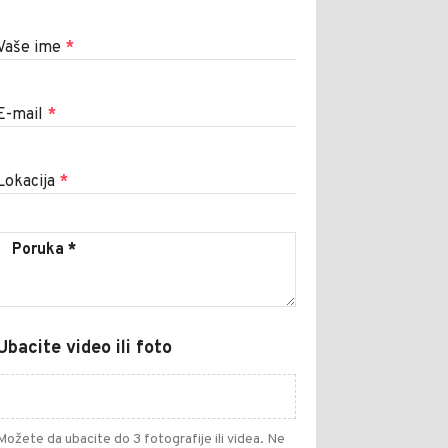
Vaše ime
*
E-mail
*
Lokacija
*
Ubacite video ili foto
Možete da ubacite do 3 fotografije ili videa. Ne