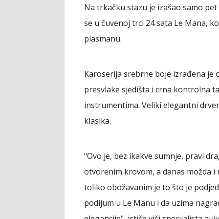
Na trkačku stazu je izašao samo pet 
se u čuvenoj trci 24 sata Le Mana, koj
plasmanu.
Karoserija srebrne boje izrađena je 
presvlake sjedišta i crna kontrolna 
instrumentima. Veliki elegantni drv
klasika.
"Ovo je, bez ikakve sumnje, pravi dr
otvorenim krovom, a danas možda i naj
toliko obožavanim je to što je podj
podijum u Le Manu i da uzima nagrad
elegancije", ističe viši specijalista 