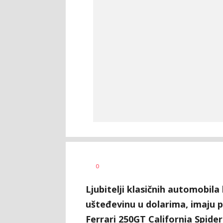
Miloš B.
AUTOR
0
Jovanović
Ljubitelji klasičnih automobil
ušteđevinu u dolarima, imaju pr
Ferrari 250GT California Spider 