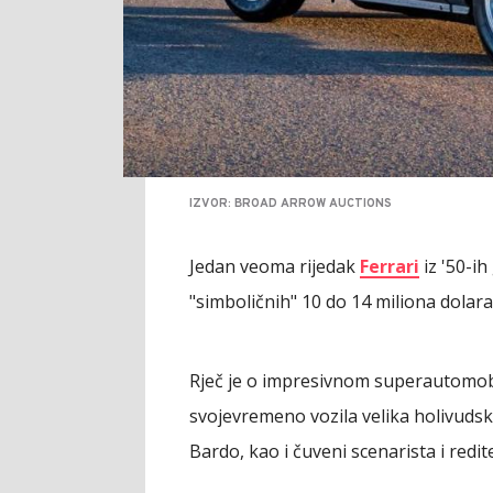
IZVOR: BROAD ARROW AUCTIONS
Jedan veoma rijedak
Ferrari
iz '50-i
"simboličnih" 10 do 14 miliona dolara,
Rječ je o impresivnom superautomobi
svojevremeno vozila velika holivud
Bardo, kao i čuveni scenarista i redit