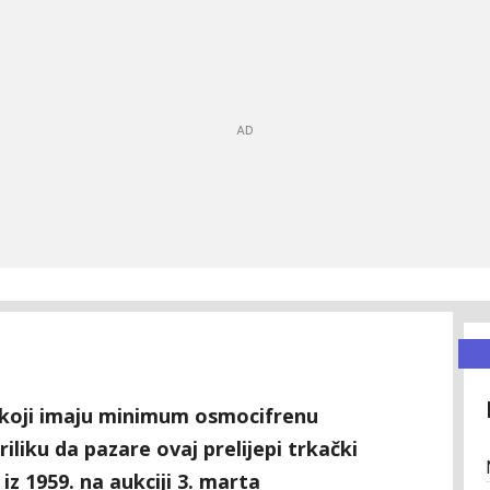
a koji imaju minimum osmocifrenu
iliku da pazare ovaj prelijepi trkački
iz 1959. na aukciji 3. marta