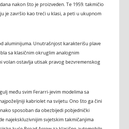
dana nakon što je proizveden. Te 1959. takmičio
u je završio kao treći u klasi, a peti u ukupnom
od aluminijuma. Unutrašnjost karakterišu plave
tabla sa klasičnim okruglim analognim
eni volan ostavlja utisak pravog bezvremenskog
agulj među svim Ferarri-jevim modelima sa
poželjniji kabriolet na svijetu. Ono što ga čini
ednako sposoban da obezbijedi pobjednički
e najekskluzivnijim svjetskim takmičanjima
aukcijske kuće Broad Arrow za klasične automobile