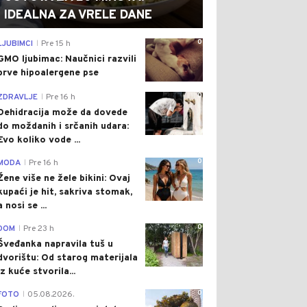
IDEALNA ZA VRELE DANE
0
LJUBIMCI
Pre 15 h
|
GMO ljubimac: Naučnici razvili
prve hipoalergene pse
0
ZDRAVLJE
Pre 16 h
|
Dehidracija može da dovede
do moždanih i srčanih udara:
Evo koliko vode ...
0
MODA
Pre 16 h
|
Žene više ne žele bikini: Ovaj
kupaći je hit, sakriva stomak,
a nosi se ...
0
DOM
Pre 23 h
|
Šveđanka napravila tuš u
dvorištu: Od starog materijala
iz kuće stvorila...
0
FOTO
05.08.2026.
|