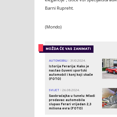
Barni Rupreht.
(Mondo)
MOŽDA ĆE VAS ZANIMATI
AUTOMOBILI
31.10.2024.
|
Istorija Ferarija: Kako je
nastao čuveni sportski
automobil i konj koji skače
(FOTO)
SVIJET
26.08.2024.
|
Saobraćajka u tunelu: Mladi
prodavac automobila
slupao Ferari vrijedan 2,3
miliona evra (FOTO)