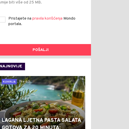
smije biti više od 25 MB.
Pristajete na
pravila korišćenja
Mondo
portala.
POŠALJI
NAJNOVIJE
0
Pre 6 h
KUHINJA
LAGANA LJETNA PASTA SALATA
GOTOVA ZA 20 MINUTA: