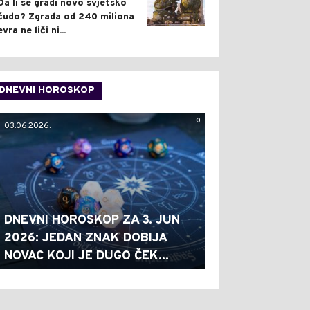
Da li se gradi novo svjetsko
čudo? Zgrada od 240 miliona
evra ne liči ni...
DNEVNI HOROSKOP
0
03.06.2026.
DNEVNI HOROSKOP ZA 3. JUN
2026: JEDAN ZNAK DOBIJA
NOVAC KOJI JE DUGO ČEK...