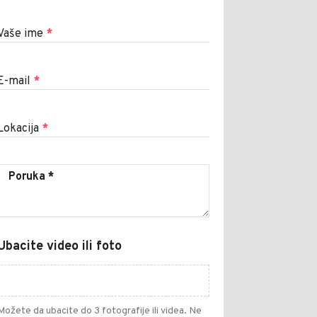
Vaše ime
*
E-mail
*
Lokacija
*
Ubacite video ili foto
Možete da ubacite do 3 fotografije ili videa. Ne