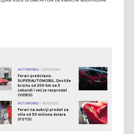
0
0
AUTOMOBILI
22.10.2024.
|
Ferari predstavio
SUPERAUTOMOBIL: Dostiže
brzinu od 200 km za 5
sekundi i već je rasprodat
(VIDEO)
0
0
AUTOMOBILI
16.11.2023.
|
Ferari na aukciji prodat za
više od 50 miliona dolara
(FOTO)