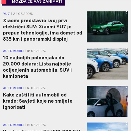
MOŽDA ĆE VAS ZANIMATI
0
YU7
24.05.2025.
|
Xiaomi predstavio svoj prvi
električni SUV: Xiaomi YU7 je
prepun tehnologije, ima domet od
835 km i panoramski displej
0
AUTOMOBILI
18.05.2025.
|
10 najboljih polovnjaka do
20.000 dolara: Lista najbolje
ocijenjenih automobila, SUV i
kamioneta
0
AUTOMOBILI
16.05.2025.
|
Kako zaštititi automobil od
krađe: Savjeti koje ne smijete
ignorisati
0
AUTOMOBILI
15.05.2025.
|