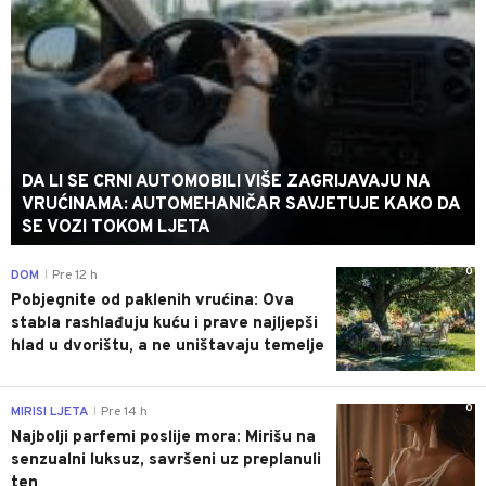
DA LI SE CRNI AUTOMOBILI VIŠE ZAGRIJAVAJU NA
VRUĆINAMA: AUTOMEHANIČAR SAVJETUJE KAKO DA
SE VOZI TOKOM LJETA
0
DOM
Pre 12 h
|
Pobjegnite od paklenih vrućina: Ova
stabla rashlađuju kuću i prave najljepši
hlad u dvorištu, a ne uništavaju temelje
0
MIRISI LJETA
Pre 14 h
|
Najbolji parfemi poslije mora: Mirišu na
senzualni luksuz, savršeni uz preplanuli
ten