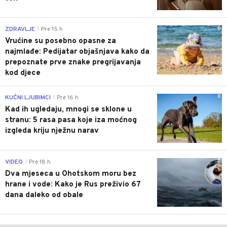
0
ZDRAVLJE
Pre 15 h
|
Vrućine su posebno opasne za
najmlađe: Pedijatar objašnjava kako da
prepoznate prve znake pregrijavanja
kod djece
0
KUĆNI LJUBIMCI
Pre 16 h
|
Kad ih ugledaju, mnogi se sklone u
stranu: 5 rasa pasa koje iza moćnog
izgleda kriju nježnu narav
0
VIDEO
Pre 18 h
|
Dva mjeseca u Ohotskom moru bez
hrane i vode: Kako je Rus preživio 67
dana daleko od obale