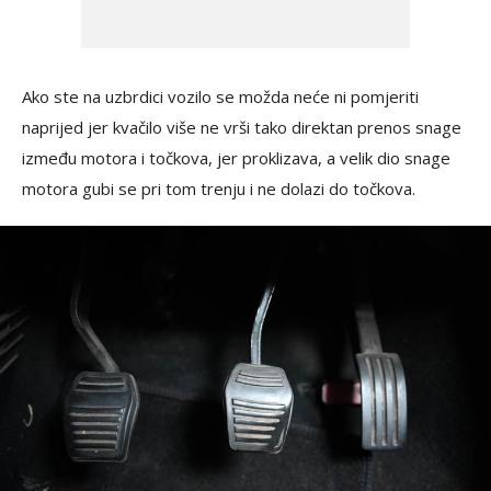
Ako ste na uzbrdici vozilo se možda neće ni pomjeriti
naprijed jer kvačilo više ne vrši tako direktan prenos snage
između motora i točkova, jer proklizava, a velik dio snage
motora gubi se pri tom trenju i ne dolazi do točkova.