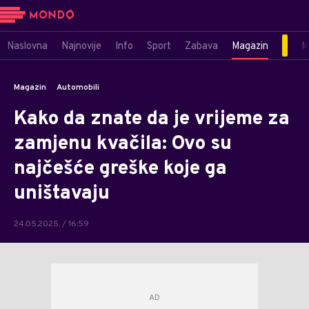
Naslovna
Najnovije
Info
Sport
Zabava
Magazin
M
Magazin
Automobili
Kako da znate da je vrijeme za
zamjenu kvačila: Ovo su
najčešće greške koje ga
uništavaju
24.05.2025. / 16:59