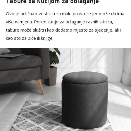
Tabure sa kutijom za odlaganje
Ovo je odlična investicija za male prostore jer može da ima
više namjena. Pored kutije za odlaganje raznih sitnica,
tabure može služiti i kao dodatno mjesto za sjedenje, ali i
kao sto za piće ili knjige.