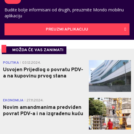
Budite bolje informisani od drugih, preuzmite Mondo mobilnu
aplikaciju
PREUZMI APLIKACIJU
MOŽDA ĆE VAS ZANIMATI
0
POLITIKA
03.12.2024.
|
Usvojen Prijedlog o povratu PDV-
a na kupovinu prvog stana
0
EKONOMIJA
27.11.2024.
|
Novim amandmanima predviđen
povrat PDV-a i na izgrađenu kuću