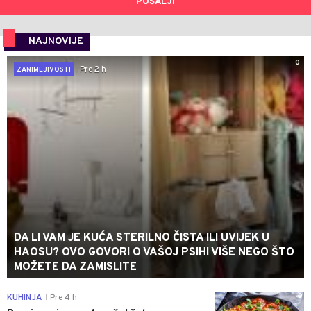
POŠALJI
NAJNOVIJE
0
Pre 2 h
ZANIMLJIVOSTI
DA LI VAM JE KUĆA STERILNO ČISTA ILI UVIJEK U
HAOSU? OVO GOVORI O VAŠOJ PSIHI VIŠE NEGO ŠTO
MOŽETE DA ZAMISLITE
0
KUHINJA
Pre 4 h
|