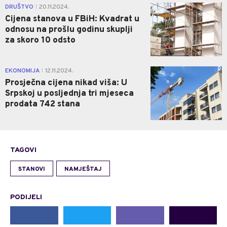
0
DRUŠTVO
20.11.2024.
|
Cijena stanova u FBiH: Kvadrat u
odnosu na prošlu godinu skuplji
za skoro 10 odsto
0
EKONOMIJA
12.11.2024.
|
Prosječna cijena nikad viša: U
Srpskoj u posljednja tri mjeseca
prodata 742 stana
TAGOVI
STANOVI
NAMJEŠTAJ
PODIJELI