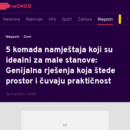
Naslovna
Najnovije
Info
Sport
Zabava
Magazin
M
Magazin
Dom
5 komada namještaja koji su
idealni za male stanove:
Genijalna rješenja koja štede
prostor i čuvaju praktičnost
02.01.2025. / 14:00