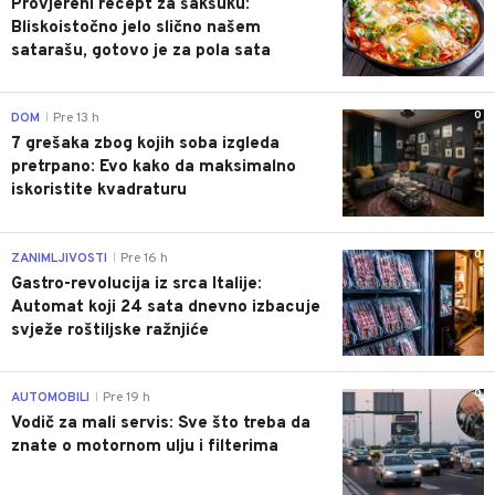
Provjereni recept za šakšuku:
Bliskoistočno jelo slično našem
satarašu, gotovo je za pola sata
0
DOM
Pre 13 h
|
7 grešaka zbog kojih soba izgleda
pretrpano: Evo kako da maksimalno
iskoristite kvadraturu
0
ZANIMLJIVOSTI
Pre 16 h
|
Gastro-revolucija iz srca Italije:
Automat koji 24 sata dnevno izbacuje
svježe roštiljske ražnjiće
0
AUTOMOBILI
Pre 19 h
|
Vodič za mali servis: Sve što treba da
znate o motornom ulju i filterima