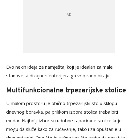
Evo nekih ideja za namještaj koji je idealan za male
stanove, a dizajneri enterijera ga vrlo rado biraju:
Multifunkcionalne trpezarijske stolice
U malom prostoru je obično trpezarijski sto u sklopu
dnevnog boravka, pa prilikom izbora stolica treba biti
mudar. Najbolji izbor su udobne tapacirane stolice koje
mogu da služe kako za ručavanje, tako i za opuštanje u
dnevnoj sobi. Ono što je važno i na šta treba da obratite