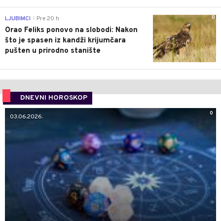
0
LJUBIMCI
Pre 20 h
|
Orao Feliks ponovo na slobodi: Nakon
što je spasen iz kandži krijumčara
pušten u prirodno stanište
DNEVNI HOROSKOP
0
03.06.2026.