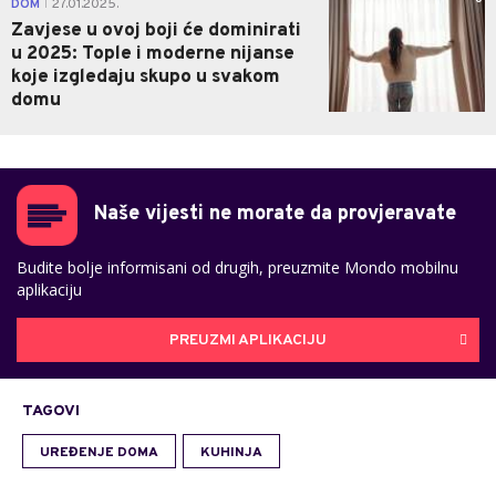
DOM
27.01.2025.
|
Zavjese u ovoj boji će dominirati
u 2025: Tople i moderne nijanse
koje izgledaju skupo u svakom
domu
Naše vijesti ne morate da provjeravate
Budite bolje informisani od drugih, preuzmite Mondo mobilnu
aplikaciju
PREUZMI APLIKACIJU
TAGOVI
UREĐENJE DOMA
KUHINJA