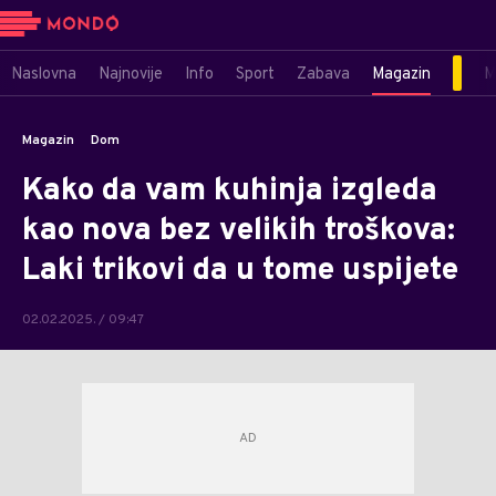
Naslovna
Najnovije
Info
Sport
Zabava
Magazin
M
Magazin
Dom
Kako da vam kuhinja izgleda
kao nova bez velikih troškova:
Laki trikovi da u tome uspijete
02.02.2025. / 09:47