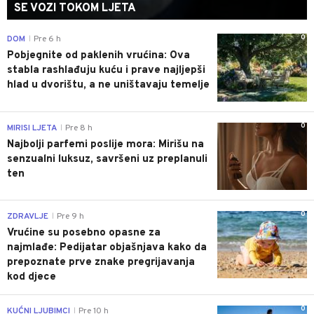
SE VOZI TOKOM LJETA
0
DOM
Pre 6 h
|
Pobjegnite od paklenih vrućina: Ova
stabla rashlađuju kuću i prave najljepši
hlad u dvorištu, a ne uništavaju temelje
0
MIRISI LJETA
Pre 8 h
|
Najbolji parfemi poslije mora: Mirišu na
senzualni luksuz, savršeni uz preplanuli
ten
0
ZDRAVLJE
Pre 9 h
|
Vrućine su posebno opasne za
najmlađe: Pedijatar objašnjava kako da
prepoznate prve znake pregrijavanja
kod djece
0
KUĆNI LJUBIMCI
Pre 10 h
|