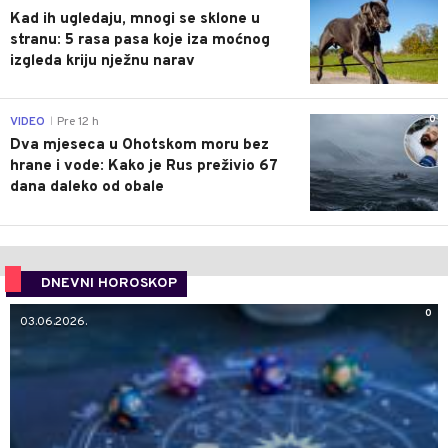
Kad ih ugledaju, mnogi se sklone u
stranu: 5 rasa pasa koje iza moćnog
izgleda kriju nježnu narav
0
VIDEO
Pre 12 h
|
Dva mjeseca u Ohotskom moru bez
hrane i vode: Kako je Rus preživio 67
dana daleko od obale
DNEVNI HOROSKOP
0
03.06.2026.