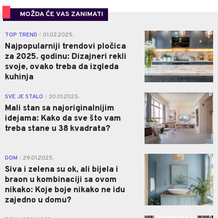
MOŽDA ĆE VAS ZANIMATI
0
TOP TREND
01.02.2025.
|
Najpopularniji trendovi pločica
za 2025. godinu: Dizajneri rekli
svoje, ovako treba da izgleda
kuhinja
0
SVE JE STALO
30.01.2025.
|
Mali stan sa najoriginalnijim
idejama: Kako da sve što vam
treba stane u 38 kvadrata?
0
DOM
29.01.2025.
|
Siva i zelena su ok, ali bijela i
braon u kombinaciji sa ovom
nikako: Koje boje nikako ne idu
zajedno u domu?
0