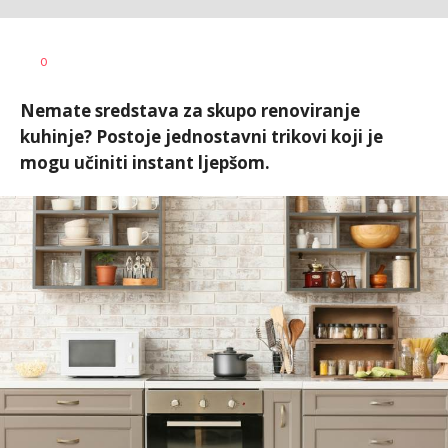
Vanja
AUTOR
0
Pajović
Nemate sredstava za skupo renoviranje
kuhinje? Postoje jednostavni trikovi koji je
mogu učiniti instant ljepšom.