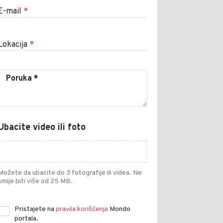
E-mail
*
Lokacija
*
Ubacite video ili foto
Možete da ubacite do 3 fotografije ili videa. Ne
smije biti više od 25 MB.
Pristajete na
pravila korišćenja
Mondo
portala.