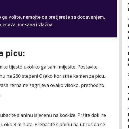
ako ga volite, nemojte da pretjerate sa dodavanjem,
njecava, mekana i vlažna.
 picu:
mite tijesto ukoliko ga sami mijesite. Postavite
ernu na 260 stepeni C (ako koristite kamen za picu,
 vaša rerna ne zagrijeva ovako visoko, prethodno
.
 ubacite slaninu isječenu na kockice. Pržite dok ne
i, oko 8 minuta. Prebacite slaninu na ubrus da se