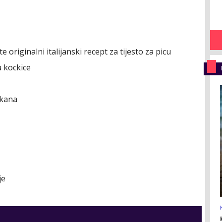
te originalni italijanski recept za tijesto za picu
a kockice
ckana
je