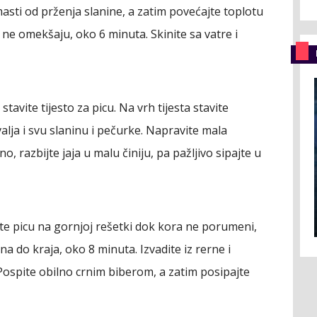
 masti od prženja slanine, a zatim povećajte toplotu
 ne omekšaju, oko 6 minuta. Skinite sa vatre i
avite tijesto za picu. Na vrh tijesta stavite
ja i svu slaninu i pečurke. Napravite mala
no, razbijte jaja u malu činiju, pa pažljivo sipajte u
te picu na gornjoj rešetki dok kora ne porumeni,
na do kraja, oko 8 minuta. Izvadite iz rerne i
 Pospite obilno crnim biberom, a zatim posipajte