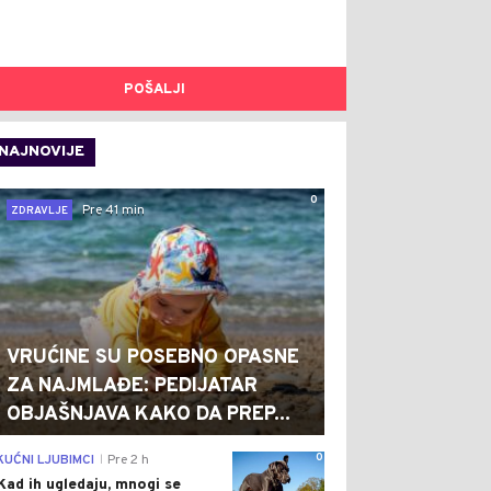
POŠALJI
NAJNOVIJE
0
Pre 41 min
ZDRAVLJE
VRUĆINE SU POSEBNO OPASNE
ZA NAJMLAĐE: PEDIJATAR
OBJAŠNJAVA KAKO DA PREP...
0
KUĆNI LJUBIMCI
Pre 2 h
|
Kad ih ugledaju, mnogi se