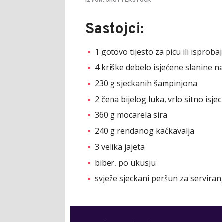
IZVOR: SHUTTERSTOCK
Sastojci:
1 gotovo tijesto za picu ili isprobaj
4 kriške debelo isječene slanine n
230 g sjeckanih šampinjona
2 čena bijelog luka, vrlo sitno isje
360 g mocarela sira
240 g rendanog kačkavalja
3 velika jajeta
biber, po ukusju
svježe sjeckani peršun za serviran