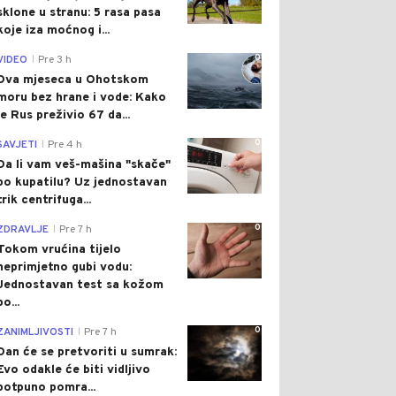
sklone u stranu: 5 rasa pasa
koje iza moćnog i...
0
VIDEO
Pre 3 h
|
Dva mjeseca u Ohotskom
moru bez hrane i vode: Kako
je Rus preživio 67 da...
0
SAVJETI
Pre 4 h
|
Da li vam veš-mašina "skače"
po kupatilu? Uz jednostavan
trik centrifuga...
0
ZDRAVLJE
Pre 7 h
|
Tokom vrućina tijelo
neprimjetno gubi vodu:
Jednostavan test sa kožom
po...
0
ZANIMLJIVOSTI
Pre 7 h
|
Dan će se pretvoriti u sumrak:
Evo odakle će biti vidljivo
potpuno pomra...