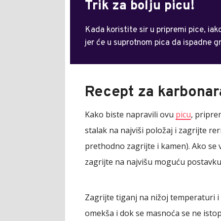
Trik za bolju picu!
Kada koristite sir u pripremi pice, i
jer će u suprotnom pica da ispadne g
Recept za karbonara
Kako biste napravili ovu
picu
, pripre
stalak na najviši položaj i zagrijte r
prethodno zagrijte i kamen). Ako se
zagrijte na najvišu moguću postavku
Zagrijte tiganj na nižoj temperaturi i
omekša i dok se masnoća se ne istop