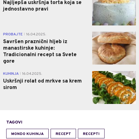
Najljepša uskršnja torta koja se
jednostavno pravi
0
PROBAJTE
16.04.2025.
|
Savršen praznični hljeb iz
manastirske kuhinje:
Tradicionalni recept sa Svete
gore
0
KUHINJA
16.04.2025.
|
Uskršnji rolat od mrkve sa krem
sirom
TAGOVI
MONDO KUHINJA
RECEPT
RECEPTI