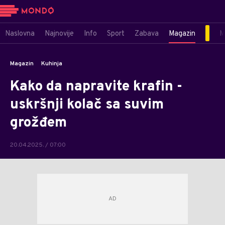
Naslovna
Najnovije
Info
Sport
Zabava
Magazin
M
Magazin
Kuhinja
Kako da napravite krafin -
uskršnji kolač sa suvim
grožđem
20.04.2025. / 07:00