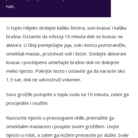
rum.
U toplo mlijeko dodajte kašiku šećera, suvi kvasac i kašiku
brašna. Ostavite da odstoji 10 minuta dok se kvasac ne
aktivira. U činiji pomiješajte jaja, sok i koricu pomorandže,
omekšali maslac, prstohvat soli i šećer. Dodajte aktivirani
kvasac i postepeno umiešajte brašno dok ne dobijete
meko tijesto. Pokrijte testo i ostavite ga da naraste oko
1,5 sat, dok ne udvostruči volumen.
Suvo grožđe potopite u toplu vodu na 10 minuta, zatim ga
procijedite i osušite.
Razvucite tijesto u pravougaoni oblik, premažite ga
omekšalim maslacem i pospite suvim grožđem. Uvijte
tijesto u rolat, a zatim ga nožem presecite po dužini. Svaki