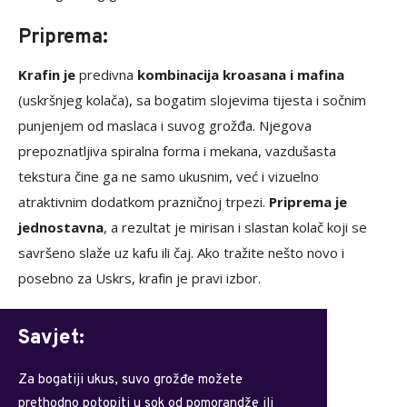
Priprema:
Krafin je
predivna
kombinacija kroasana i mafina
(uskršnjeg kolača), sa bogatim slojevima tijesta i sočnim
punjenjem od maslaca i suvog grožđa. Njegova
prepoznatljiva spiralna forma i mekana, vazdušasta
tekstura čine ga ne samo ukusnim, već i vizuelno
atraktivnim dodatkom prazničnoj trpezi.
Priprema je
jednostavna
, a rezultat je mirisan i slastan kolač koji se
savršeno slaže uz kafu ili čaj. Ako tražite nešto novo i
posebno za Uskrs, krafin je pravi izbor.
Savjet:
Za bogatiji ukus, suvo grožđe možete
prethodno potopiti u sok od pomorandže ili