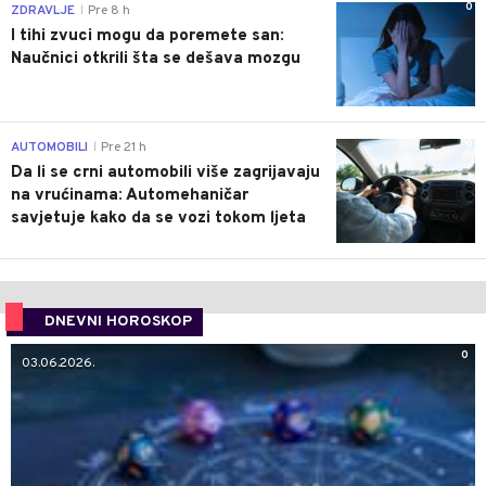
0
ZDRAVLJE
Pre 8 h
|
I tihi zvuci mogu da poremete san:
Naučnici otkrili šta se dešava mozgu
0
AUTOMOBILI
Pre 21 h
|
Da li se crni automobili više zagrijavaju
na vrućinama: Automehaničar
savjetuje kako da se vozi tokom ljeta
DNEVNI HOROSKOP
0
03.06.2026.