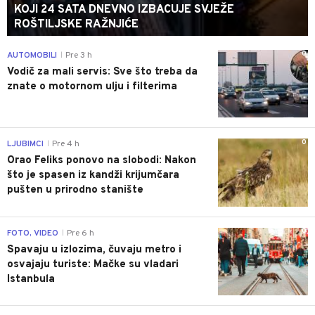
KOJI 24 SATA DNEVNO IZBACUJE SVJEŽE
ROŠTILJSKE RAŽNJIĆE
0
AUTOMOBILI
Pre 3 h
|
Vodič za mali servis: Sve što treba da
znate o motornom ulju i filterima
0
LJUBIMCI
Pre 4 h
|
Orao Feliks ponovo na slobodi: Nakon
što je spasen iz kandži krijumčara
pušten u prirodno stanište
0
FOTO, VIDEO
Pre 6 h
|
Spavaju u izlozima, čuvaju metro i
osvajaju turiste: Mačke su vladari
Istanbula