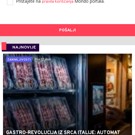
Pristajete na
Mondo portala.
pravila korišćenja
POŠALJI
NAJNOVIJE
0
Pre 17 min
ZANIMLJIVOSTI
GASTRO-REVOLUCIJA IZ SRCA ITALIJE: AUTOMAT