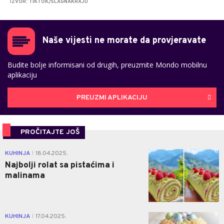
IZVOR: TIKTOK/SLAGNAKRAJU
Naše vijesti ne morate da provjeravate
Budite bolje informisani od drugih, preuzmite Mondo mobilnu
aplikaciju
PREUZMI APLIKACIJU
PROČITAJTE JOŠ
0
KUHINJA
18.04.2025.
|
Najbolji rolat sa pistaćima i
malinama
0
KUHINJA
17.04.2025.
|