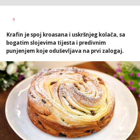
Aleksandra
AUTOR
0
Ljubičić
Krafin je spoj kroasana i uskršnjeg kolača, sa
bogatim slojevima tijesta i predivnim
punjenjem koje oduševljava na prvi zalogaj.