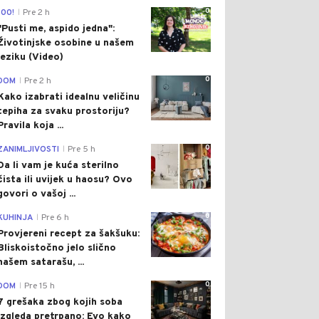
0
100!
Pre 2 h
|
"Pusti me, aspido jedna":
Životinjske osobine u našem
jeziku (Video)
0
DOM
Pre 2 h
|
Kako izabrati idealnu veličinu
tepiha za svaku prostoriju?
Pravila koja ...
0
ZANIMLJIVOSTI
Pre 5 h
|
Da li vam je kuća sterilno
čista ili uvijek u haosu? Ovo
govori o vašoj ...
0
KUHINJA
Pre 6 h
|
Provjereni recept za šakšuku:
Bliskoistočno jelo slično
našem satarašu, ...
0
DOM
Pre 15 h
|
7 grešaka zbog kojih soba
izgleda pretrpano: Evo kako