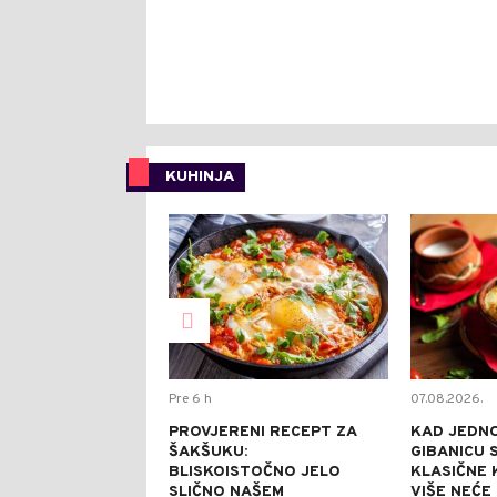
KUHINJA
0
Pre 6 h
07.08.2026.
PROVJERENI RECEPT ZA
KAD JEDN
ŠAKŠUKU:
GIBANICU S
BLISKOISTOČNO JELO
KLASIČNE 
SLIČNO NAŠEM
VIŠE NEĆE