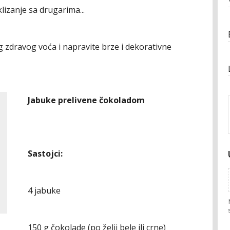
izanje sa drugarima...
g zdravog voća i napravite brze i dekorativne
Jabuke prelivene čokoladom
Sastojci:
4 jabuke
150 g čokolade (po želji bele ili crne)