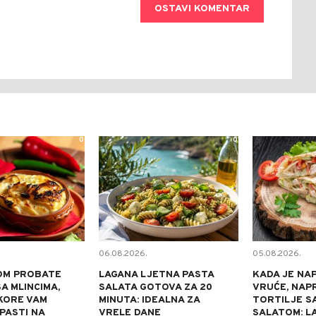
OSTAVI KOMENTAR
0
0
06.08.2026.
05.08.2026.
OM PROBATE
LAGANA LJETNA PASTA
KADA JE NA
A MLINCIMA,
SALATA GOTOVA ZA 20
VRUĆE, NAP
KORE VAM
MINUTA: IDEALNA ZA
TORTILJE S
 PASTI NA
VRELE DANE
SALATOM: L