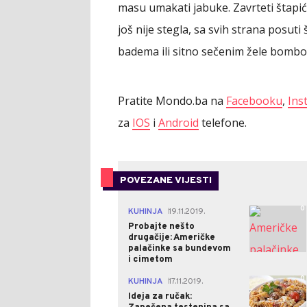
masu umakati jabuke. Zavrteti štapi
još nije stegla, sa svih strana posut
badema ili sitno sečenim žele bomb
Pratite Mondo.ba na
Facebooku
,
Ins
za
IOS
i
Android
telefone.
POVEZANE VIJESTI
0
KUHINJA
19.11.2019.
|
Probajte nešto
drugačije: Američke
palačinke sa bundevom
i cimetom
0
KUHINJA
17.11.2019.
|
Ideja za ručak: