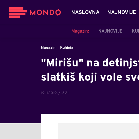
NASLOVNA
NAJNOVIJE
Magazin:
NAJNOVIJE
KU
Magazin
Kuhinja
"Mirišu" na detinjs
slatkiš koji vole s
19.11.2019. / 13:21