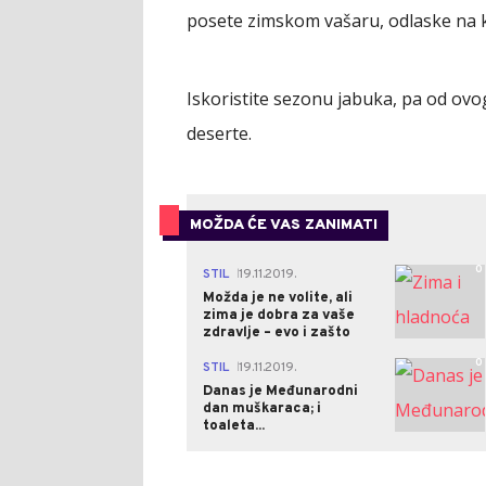
posete zimskom vašaru, odlaske na kl
Iskoristite sezonu jabuka, pa od ovo
deserte.
MOŽDA ĆE VAS ZANIMATI
0
STIL
19.11.2019.
|
Možda je ne volite, ali
zima je dobra za vaše
zdravlje – evo i zašto
0
STIL
19.11.2019.
|
Danas je Međunarodni
dan muškaraca; i
toaleta...