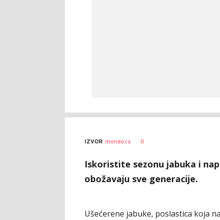
0
IZVOR
mondo.rs
Iskoristite sezonu jabuka i na
obožavaju sve generacije.
Ušećerene jabuke, poslastica koja n