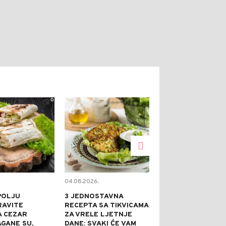
0
0
04.08.2026.
03.08.2026.
POLJU
3 JEDNOSTAVNA
SOČNI SVINJS
RAVITE
RECEPTA SA TIKVICAMA
KOTLETI SA P
A CEZAR
ZA VRELE LJETNJE
MESO SE TOPI
AGANE SU,
DANE: SVAKI ĆE VAM
USTIMA, A U S