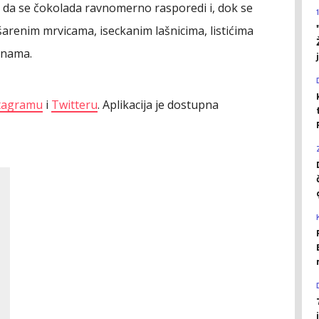
ć da se čokolada ravnomerno rasporedi i, dok se
i šarenim mrvicama, iseckanim lašnicima, listićima
onama.
tagramu
i
Twitteru
. Aplikacija je dostupna