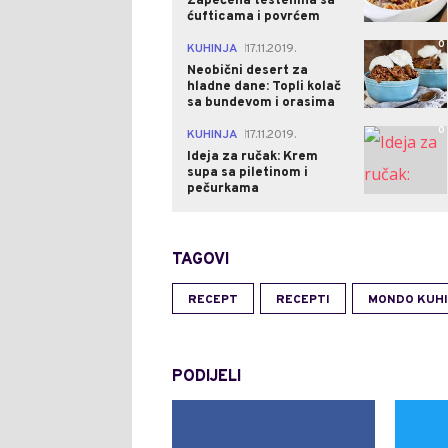
Zapečena testenina sa
ćufticama i povrćem
0
KUHINJA
17.11.2019.
|
Neobični desert za
hladne dane: Topli kolač
sa bundevom i orasima
0
KUHINJA
17.11.2019.
|
Ideja za ručak: Krem
supa sa piletinom i
pečurkama
TAGOVI
RECEPT
RECEPTI
MONDO KUH
PODIJELI