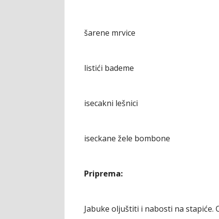
šarene mrvice
listići bademe
isecakni lešnici
iseckane žele bombone
Priprema:
Jabuke oljuštiti i nabosti na stapiće. O