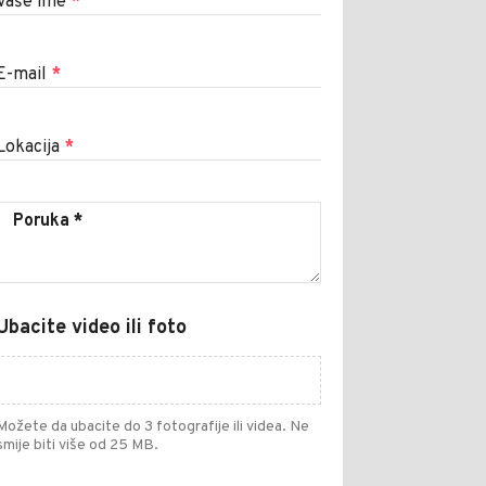
Vaše ime
*
E-mail
*
Lokacija
*
Ubacite video ili foto
Možete da ubacite do 3 fotografije ili videa. Ne
smije biti više od 25 MB.