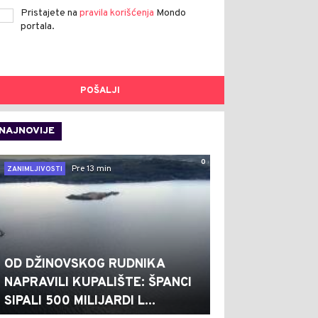
Pristajete na
pravila korišćenja
Mondo
portala.
POŠALJI
NAJNOVIJE
0
Pre 13 min
ZANIMLJIVOSTI
OD DŽINOVSKOG RUDNIKA
NAPRAVILI KUPALIŠTE: ŠPANCI
SIPALI 500 MILIJARDI L...