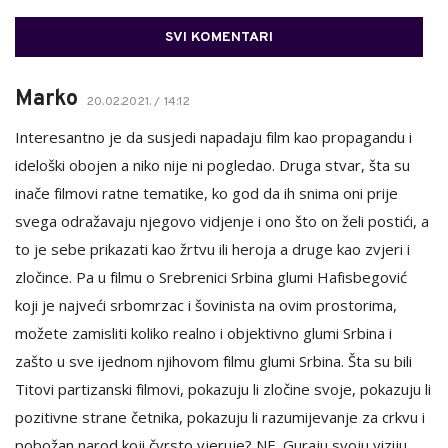
SVI KOMENTARI
Marko
20.02.2021. / 14:12
Interesantno je da susjedi napadaju film kao propagandu i
ideloški obojen a niko nije ni pogledao. Druga stvar, šta su
inače filmovi ratne tematike, ko god da ih snima oni prije
svega odražavaju njegovo vidjenje i ono što on želi postići, a
to je sebe prikazati kao žrtvu ili heroja a druge kao zvjeri i
zločince. Pa u filmu o Srebrenici Srbina glumi Hafisbegović
koji je najveći srbomrzac i šovinista na ovim prostorima,
možete zamisliti koliko realno i objektivno glumi Srbina i
zašto u sve ijednom njihovom filmu glumi Srbina. Šta su bili
Titovi partizanski filmovi, pokazuju li zločine svoje, pokazuju li
pozitivne strane četnika, pokazuju li razumijevanje za crkvu i
pobožan narod koji čvrsto vjeruje? NE. Guraju svoju viziju.