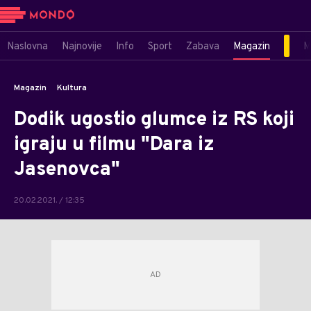
Naslovna
Najnovije
Info
Sport
Zabava
Magazin
M
Magazin
Kultura
Dodik ugostio glumce iz RS koji
igraju u filmu "Dara iz
Jasenovca"
20.02.2021. / 12:35