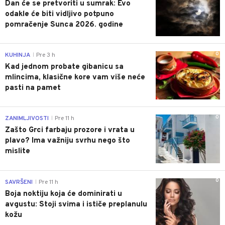
Dan će se pretvoriti u sumrak: Evo
odakle će biti vidljivo potpuno
pomračenje Sunca 2026. godine
0
KUHINJA
Pre 3 h
|
Kad jednom probate gibanicu sa
mlincima, klasične kore vam više neće
pasti na pamet
0
ZANIMLJIVOSTI
Pre 11 h
|
Zašto Grci farbaju prozore i vrata u
plavo? Ima važniju svrhu nego što
mislite
0
SAVRŠENI
Pre 11 h
|
Boja noktiju koja će dominirati u
avgustu: Stoji svima i ističe preplanulu
kožu