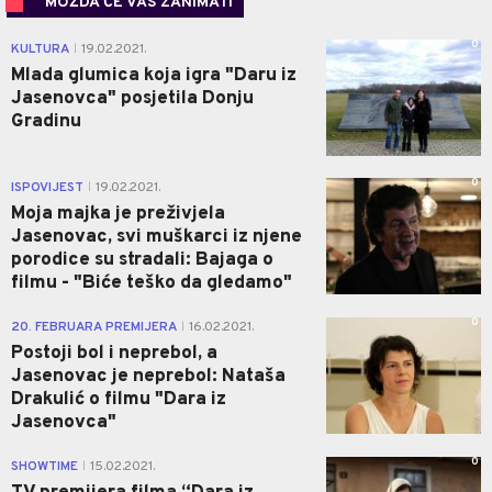
MOŽDA ĆE VAS ZANIMATI
0
KULTURA
19.02.2021.
|
Mlada glumica koja igra "Daru iz
Jasenovca" posjetila Donju
Gradinu
0
ISPOVIJEST
19.02.2021.
|
Moja majka je preživjela
Jasenovac, svi muškarci iz njene
porodice su stradali: Bajaga o
filmu - "Biće teško da gledamo"
0
20. FEBRUARA PREMIJERA
16.02.2021.
|
Postoji bol i neprebol, a
Jasenovac je neprebol: Nataša
Drakulić o filmu "Dara iz
Jasenovca"
0
SHOWTIME
15.02.2021.
|