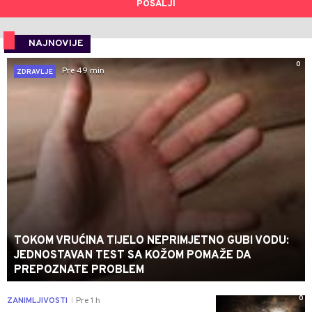
POŠALJI
NAJNOVIJE
0
Pre 49 min
ZDRAVLJE
TOKOM VRUĆINA TIJELO NEPRIMJETNO GUBI VODU:
JEDNOSTAVAN TEST SA KOŽOM POMAŽE DA
PREPOZNATE PROBLEM
0
ZANIMLJIVOSTI
Pre 1 h
|