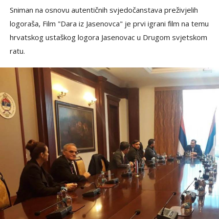
Sniman na osnovu autentičnih svjedočanstava preživjelih
logoraša, Film "Dara iz Jasenovca" je prvi igrani film na temu
hrvatskog ustaškog logora Jasenovac u Drugom svjetskom
ratu.