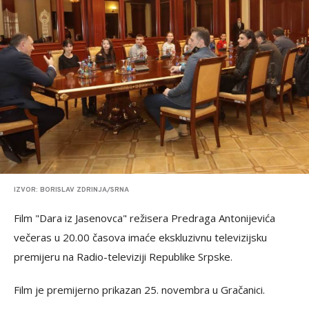
IZVOR: BORISLAV ZDRINJA/SRNA
Film "Dara iz Jasenovca" režisera Predraga Antonijevića
večeras u 20.00 časova imaće ekskluzivnu televizijsku
premijeru na Radio-televiziji Republike Srpske.
Film je premijerno prikazan 25. novembra u Gračanici.