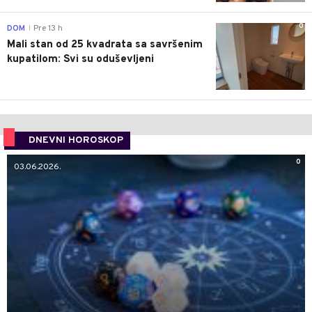
0
DOM
Pre 13 h
|
Mali stan od 25 kvadrata sa savršenim
kupatilom: Svi su oduševljeni
DNEVNI HOROSKOP
0
03.06.2026.