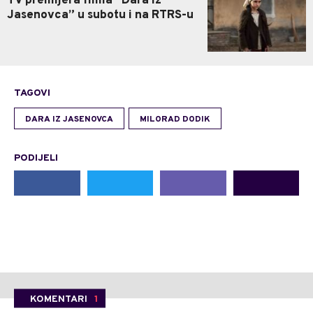
TV premijera filma “Dara iz
Jasenovca” u subotu i na RTRS-u
TAGOVI
DARA IZ JASENOVCA
MILORAD DODIK
PODIJELI
KOMENTARI
1