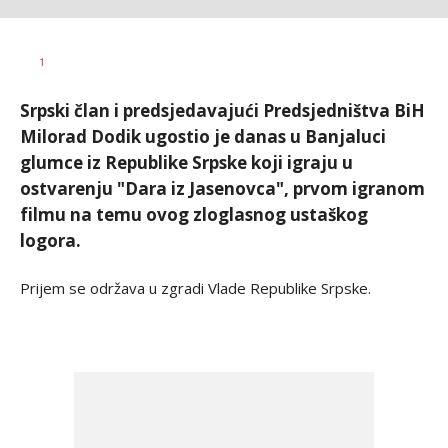
Vesna
AUTOR
1
Kerkez
Srpski član i predsjedavajući Predsjedništva BiH
Milorad Dodik ugostio je danas u Banjaluci
glumce iz Republike Srpske koji igraju u
ostvarenju "Dara iz Jasenovca", prvom igranom
filmu na temu ovog zloglasnog ustaškog
logora.
Prijem se održava u zgradi Vlade Republike Srpske.