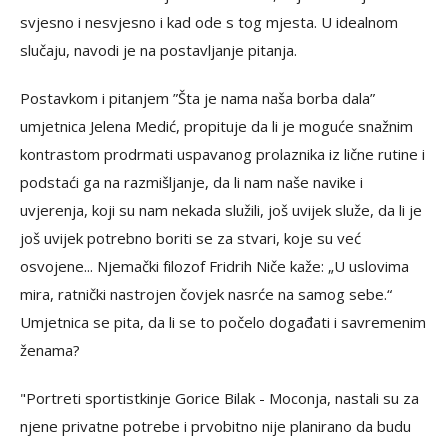
svjesno i nesvjesno i kad ode s tog mjesta. U idealnom
slučaju, navodi je na postavljanje pitanja.
Postavkom i pitanjem ”Šta je nama naša borba dala”
umjetnica Jelena Medić, propituje da li je moguće snažnim
kontrastom prodrmati uspavanog prolaznika iz lične rutine i
podstaći ga na razmišljanje, da li nam naše navike i
uvjerenja, koji su nam nekada služili, još uvijek služe, da li je
još uvijek potrebno boriti se za stvari, koje su već
osvojene... Njemački filozof Fridrih Niče kaže: „U uslovima
mira, ratnički nastrojen čovjek nasrće na samog sebe.“
Umjetnica se pita, da li se to počelo događati i savremenim
ženama?
"Portreti sportistkinje Gorice Bilak - Moconja, nastali su za
njene privatne potrebe i prvobitno nije planirano da budu