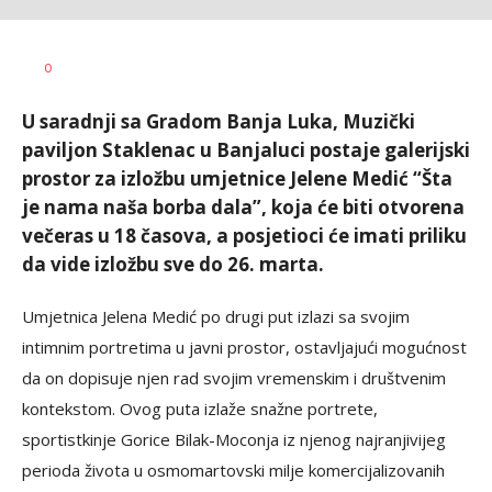
Dragana
AUTOR
0
Božić
U saradnji sa Gradom Banja Luka, Muzički
paviljon Staklenac u Banjaluci postaje galerijski
prostor za izložbu umjetnice Jelene Medić “Šta
je nama naša borba dala”, koja će biti otvorena
večeras u 18 časova, a posjetioci će imati priliku
da vide izložbu sve do 26. marta.
Umjetnica Jelena Medić po drugi put izlazi sa svojim
intimnim portretima u javni prostor, ostavljajući mogućnost
da on dopisuje njen rad svojim vremenskim i društvenim
kontekstom. Ovog puta izlaže snažne portrete,
sportistkinje Gorice Bilak-Moconja iz njenog najranjivijeg
perioda života u osmomartovski milje komercijalizovanih