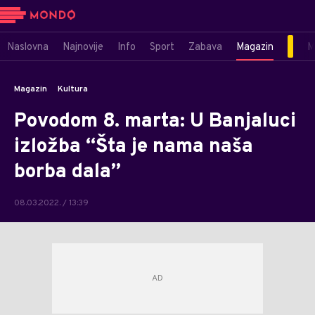
Naslovna
Najnovije
Info
Sport
Zabava
Magazin
M
Magazin
Kultura
Povodom 8. marta: U Banjaluci
izložba “Šta je nama naša
borba dala”
08.03.2022. / 13:39