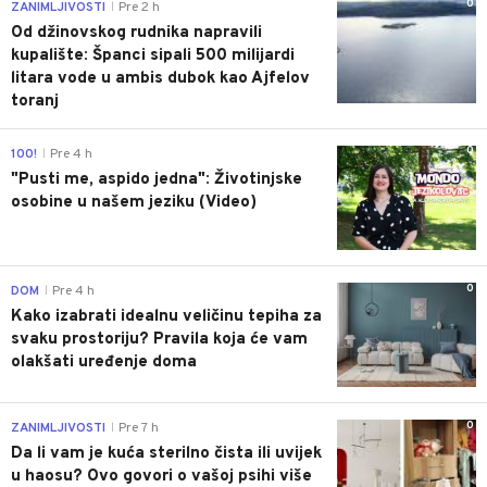
0
ZANIMLJIVOSTI
Pre 2 h
|
Od džinovskog rudnika napravili
kupalište: Španci sipali 500 milijardi
litara vode u ambis dubok kao Ajfelov
toranj
0
100!
Pre 4 h
|
"Pusti me, aspido jedna": Životinjske
osobine u našem jeziku (Video)
0
DOM
Pre 4 h
|
Kako izabrati idealnu veličinu tepiha za
svaku prostoriju? Pravila koja će vam
olakšati uređenje doma
0
ZANIMLJIVOSTI
Pre 7 h
|
Da li vam je kuća sterilno čista ili uvijek
u haosu? Ovo govori o vašoj psihi više