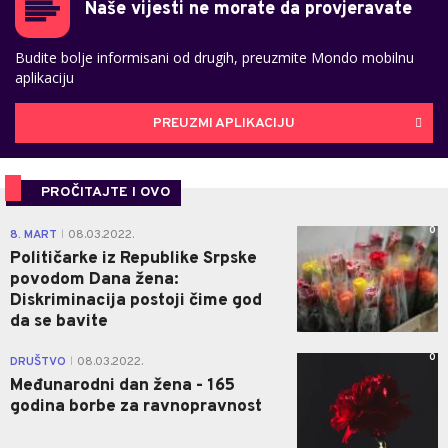
Naše vijesti ne morate da provjeravate
Budite bolje informisani od drugih, preuzmite Mondo mobilnu
aplikaciju
PREUZMI APLIKACIJU
PROČITAJTE I OVO
0
8. MART
08.03.2022.
|
Političarke iz Republikе Srpske
povodom Dana žena:
Diskriminacija postoji čime god
da se bavite
0
DRUŠTVO
08.03.2022.
|
Međunarodni dan žena - 165
godina borbe za ravnopravnost