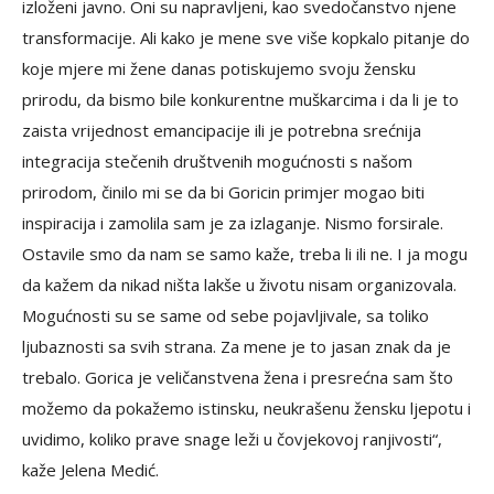
izloženi javno. Oni su napravljeni, kao svedočanstvo njene
transformacije. Ali kako je mene sve više kopkalo pitanje do
koje mjere mi žene danas potiskujemo svoju žensku
prirodu, da bismo bile konkurentne muškarcima i da li je to
zaista vrijednost emancipacije ili je potrebna srećnija
integracija stečenih društvenih mogućnosti s našom
prirodom, činilo mi se da bi Goricin primjer mogao biti
inspiracija i zamolila sam je za izlaganje. Nismo forsirale.
Ostavile smo da nam se samo kaže, treba li ili ne. I ja mogu
da kažem da nikad ništa lakše u životu nisam organizovala.
Mogućnosti su se same od sebe pojavljivale, sa toliko
ljubaznosti sa svih strana. Za mene je to jasan znak da je
trebalo. Gorica je veličanstvena žena i presrećna sam što
možemo da pokažemo istinsku, neukrašenu žensku ljepotu i
uvidimo, koliko prave snage leži u čovjekovoj ranjivosti“,
kaže Jelena Medić.