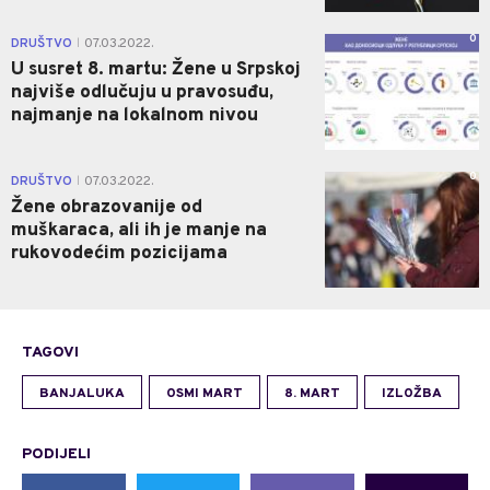
0
DRUŠTVO
07.03.2022.
|
U susret 8. martu: Žene u Srpskoj
najviše odlučuju u pravosuđu,
najmanje na lokalnom nivou
0
DRUŠTVO
07.03.2022.
|
Žene obrazovanije od
muškaraca, ali ih je manje na
rukovodećim pozicijama
TAGOVI
BANJALUKA
OSMI MART
8. MART
IZLOŽBA
PODIJELI