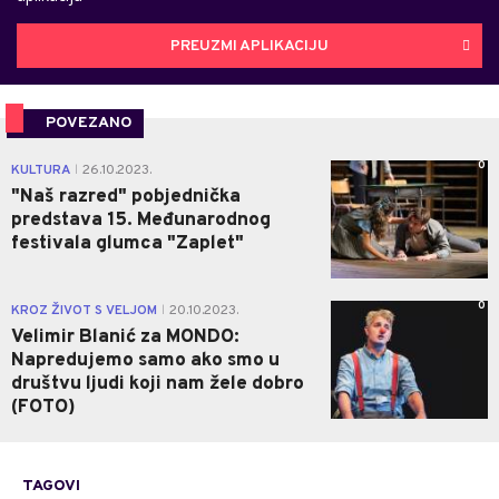
PREUZMI APLIKACIJU
POVEZANO
0
KULTURA
26.10.2023.
|
"Naš razred" pobjednička
predstava 15. Međunarodnog
festivala glumca "Zaplet"
0
KROZ ŽIVOT S VELJOM
20.10.2023.
|
Velimir Blanić za MONDO:
Napredujemo samo ako smo u
društvu ljudi koji nam žele dobro
(FOTO)
TAGOVI