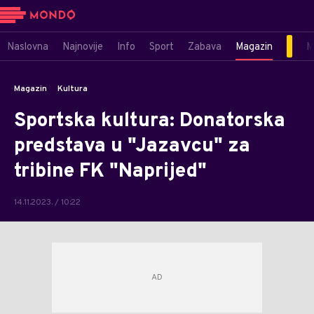
Naslovna
Najnovije
Info
Sport
Zabava
Magazin
M
Magazin
Kultura
Sportska kultura: Donatorska
predstava u "Jazavcu" za
tribine FK "Naprijed"
14.11.2023. / 10:22