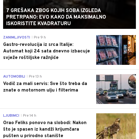
7 GREŠAKA ZBOG KOJIH SOBA IZGLEDA
PRETRPANO: EVO KAKO DA MAKSIMALNO
ISKORISTITE KVADRATURU
0
ZANIMLJIVOSTI
Pre 9 h
|
Gastro-revolucija iz srca Italije:
Automat koji 24 sata dnevno izbacuje
svježe roštiljske ražnjiće
0
AUTOMOBILI
Pre 13 h
|
Vodič za mali servis: Sve što treba da
znate o motornom ulju i filterima
0
LJUBIMCI
Pre 14 h
|
Orao Feliks ponovo na slobodi: Nakon
što je spasen iz kandži krijumčara
pušten u prirodno stanište