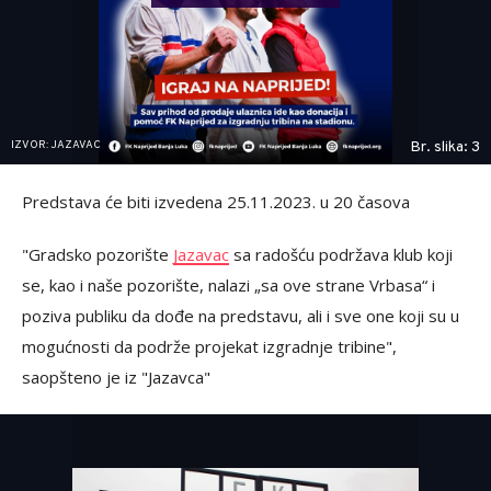
IZVOR: JAZAVAC
Br. slika: 3
Predstava će biti izvedena 25.11.2023. u 20 časova
"Gradsko pozorište
Jazavac
sa radošću podržava klub koji
se, kao i naše pozorište, nalazi „sa ove strane Vrbasa“ i
poziva publiku da dođe na predstavu, ali i sve one koji su u
mogućnosti da podrže projekat izgradnje tribine",
saopšteno je iz "Jazavca"