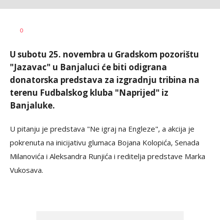
Željko
AUTOR
0
Svitlica
U subotu 25. novembra u Gradskom pozorištu
"Jazavac" u Banjaluci će biti odigrana
donatorska predstava za izgradnju tribina na
terenu Fudbalskog kluba "Naprijed" iz
Banjaluke.
U pitanju je predstava "Ne igraj na Engleze", a akcija je
pokrenuta na inicijativu glumaca Bojana Kolopića, Senada
Milanovića i Aleksandra Runjića i reditelja predstave Marka
Vukosava.