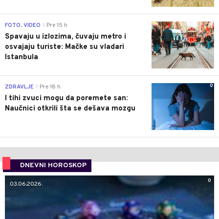
0
FOTO, VIDEO
Pre 15 h
|
Spavaju u izlozima, čuvaju metro i
osvajaju turiste: Mačke su vladari
Istanbula
0
ZDRAVLJE
Pre 18 h
|
I tihi zvuci mogu da poremete san:
Naučnici otkrili šta se dešava mozgu
DNEVNI HOROSKOP
0
03.06.2026.