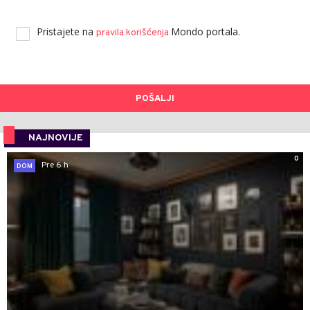
Pristajete na
Mondo portala.
pravila korišćenja
POŠALJI
NAJNOVIJE
0
Pre 6 h
DOM