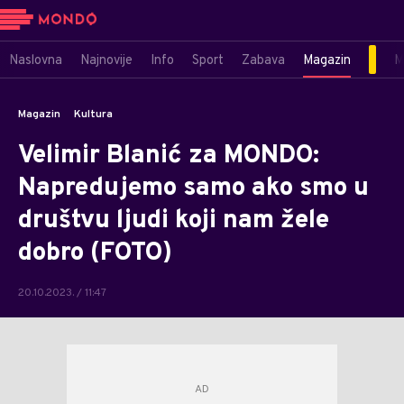
Naslovna
Najnovije
Info
Sport
Zabava
Magazin
M
Magazin
Kultura
Velimir Blanić za MONDO:
Napredujemo samo ako smo u
društvu ljudi koji nam žele
dobro (FOTO)
20.10.2023. / 11:47