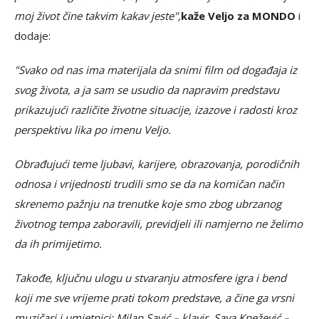
moj život čine takvim kakav jeste",
kaže Veljo za MONDO
i
dodaje:
"Svako od nas ima materijala da snimi film od događaja iz
svog života, a ja sam se usudio da napravim predstavu
prikazujući različite životne situacije, izazove i radosti kroz
perspektivu lika po imenu Veljo.
Obrađujući teme ljubavi, karijere, obrazovanja, porodičnih
odnosa i vrijednosti trudili smo se da na komičan način
skrenemo pažnju na trenutke koje smo zbog ubrzanog
životnog tempa zaboravili, previdjeli ili namjerno ne želimo
da ih primijetimo.
Takođe, ključnu ulogu u stvaranju atmosfere igra i bend
koji me sve vrijeme prati tokom predstave, a čine ga vrsni
muzičari i umjetnici: Milan Savić – klavir, Sava Knežević –