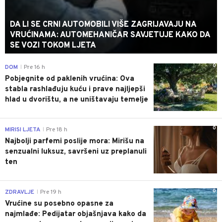
DA LI SE CRNI AUTOMOBILI VIŠE ZAGRIJAVAJU NA
VRUĆINAMA: AUTOMEHANIČAR SAVJETUJE KAKO DA
SE VOZI TOKOM LJETA
0
DOM
Pre 16 h
|
Pobjegnite od paklenih vrućina: Ova
stabla rashlađuju kuću i prave najljepši
hlad u dvorištu, a ne uništavaju temelje
0
MIRISI LJETA
Pre 18 h
|
Najbolji parfemi poslije mora: Mirišu na
senzualni luksuz, savršeni uz preplanuli
ten
0
ZDRAVLJE
Pre 19 h
|
Vrućine su posebno opasne za
najmlađe: Pedijatar objašnjava kako da