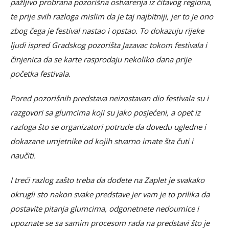
pažljivo probrana pozorišna ostvarenja iz čitavog regiona,
te prije svih razloga mislim da je taj najbitniji, jer to je ono
zbog čega je festival nastao i opstao. To dokazuju rijeke
ljudi ispred Gradskog pozorišta Jazavac tokom festivala i
činjenica da se karte rasprodaju nekoliko dana prije
početka festivala.
Pored pozorišnih predstava neizostavan dio festivala su i
razgovori sa glumcima koji su jako posjećeni, a opet iz
razloga što se organizatori potrude da dovedu ugledne i
dokazane umjetnike od kojih stvarno imate šta čuti i
naučiti.
I treći razlog zašto treba da dođete na Zaplet je svakako
okrugli sto nakon svake predstave jer vam je to prilika da
postavite pitanja glumcima, odgonetnete nedoumice i
upoznate se sa samim procesom rada na predstavi što je