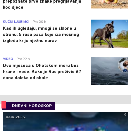
prepoznate prve znake pregrijavanja
kod djece
0
KUĆNI LJUBIMCI
Pre 20 h
|
Kad ih ugledaju, mnogi se sklone u
stranu: 5 rasa pasa koje iza moćnog
izgleda kriju nježnu narav
0
VIDEO
Pre 22 h
|
Dva mjeseca u Ohotskom moru bez
hrane i vode: Kako je Rus preživio 67
dana daleko od obale
DNEVNI HOROSKOP
0
03.06.2026.