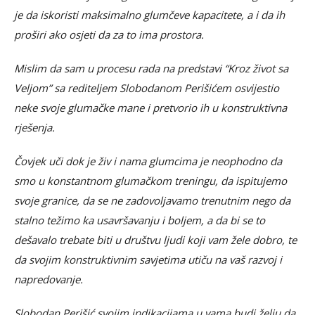
je da iskoristi maksimalno glumčeve kapacitete, a i da ih
proširi ako osjeti da za to ima prostora.
Mislim da sam u procesu rada na predstavi “Kroz život sa
Veljom” sa rediteljem Slobodanom Perišićem osvijestio
neke svoje glumačke mane i pretvorio ih u konstruktivna
rješenja.
Čovjek uči dok je živ i nama glumcima je neophodno da
smo u konstantnom glumačkom treningu, da ispitujemo
svoje granice, da se ne zadovoljavamo trenutnim nego da
stalno težimo ka usavršavanju i boljem, a da bi se to
dešavalo trebate biti u društvu ljudi koji vam žele dobro, te
da svojim konstruktivnim savjetima utiču na vaš razvoj i
napredovanje.
Slobodan Perišić svojim indikacijama u vama budi želju da