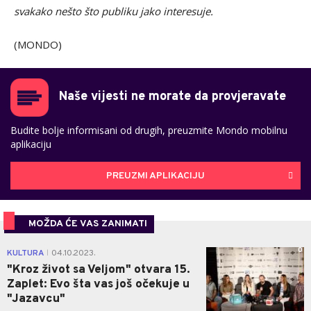
svakako nešto što publiku jako interesuje.
(MONDO)
Naše vijesti ne morate da provjeravate
Budite bolje informisani od drugih, preuzmite Mondo mobilnu
aplikaciju
PREUZMI APLIKACIJU
MOŽDA ĆE VAS ZANIMATI
0
KULTURA
04.10.2023.
|
"Kroz život sa Veljom" otvara 15.
Zaplet: Evo šta vas još očekuje u
"Jazavcu"