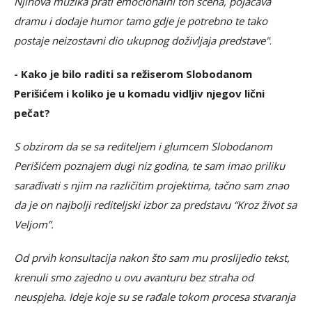
Njihova muzika prati emocionalni ton scena, pojačava
dramu i dodaje humor tamo gdje je potrebno te tako
postaje neizostavni dio ukupnog doživljaja predstave"
.
- Kako je bilo raditi sa režiserom Slobodanom
Perišićem i koliko je u komadu vidljiv njegov lični
pečat?
S obzirom da se sa rediteljem i glumcem Slobodanom
Perišićem poznajem dugi niz godina, te sam imao priliku
sarađivati s njim na različitim projektima, tačno sam znao
da je on najbolji rediteljski izbor za predstavu “Kroz život sa
Veljom”.
Od prvih konsultacija nakon što sam mu proslijedio tekst,
krenuli smo zajedno u ovu avanturu bez straha od
neuspjeha. Ideje koje su se rađale tokom procesa stvaranja