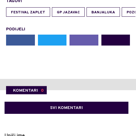
TAGOVI
FESTIVAL ZAPLET
GP JAZAVAC
BANJALUKA
POZ
PODIJELI
KOMENTARI
0
SVI KOMENTARI
Upiši ime