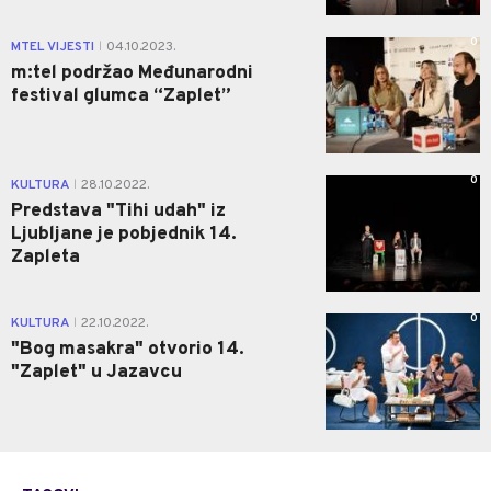
0
MTEL VIJESTI
04.10.2023.
|
m:tel podržao Međunarodni
festival glumca “Zaplet”
0
KULTURA
28.10.2022.
|
Predstava "Tihi udah" iz
Ljubljane je pobjednik 14.
Zapleta
0
KULTURA
22.10.2022.
|
"Bog masakra" otvorio 14.
"Zaplet" u Jazavcu