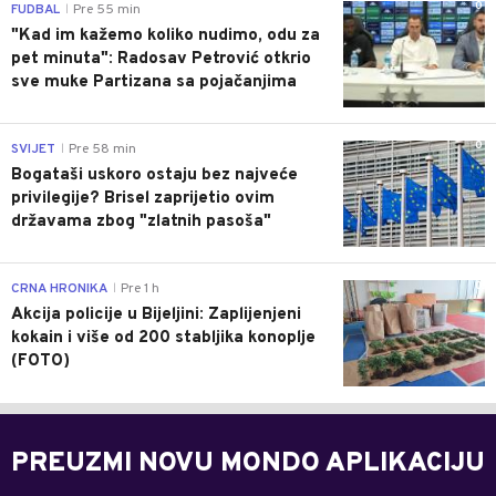
0
FUDBAL
Pre 55 min
|
"Kad im kažemo koliko nudimo, odu za
pet minuta": Radosav Petrović otkrio
sve muke Partizana sa pojačanjima
0
SVIJET
Pre 58 min
|
Bogataši uskoro ostaju bez najveće
privilegije? Brisel zaprijetio ovim
državama zbog "zlatnih pasoša"
0
CRNA HRONIKA
Pre 1 h
|
Akcija policije u Bijeljini: Zaplijenjeni
kokain i više od 200 stabljika konoplje
(FOTO)
PREUZMI NOVU MONDO APLIKACIJU