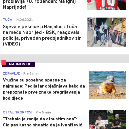
proslavlja 70. rođendan: Ma igraj
Naprijede!
3
TUČA
14.06.2021.
|
Sijevale pesnice u Banjaluci: Tuča
na meču Naprijed - BSK, reagovala
policija, priveden predsjednikov sin
(VIDEO)
NAJNOVIJE
0
ZDRAVLJE
Pre 3 min
|
Vrućine su posebno opasne za
najmlađe: Pedijatar objašnjava kako da
prepoznate prve znake pregrijavanja
kod djece
0
OSTALI SPORTOVI
Pre 5 min
|
"Trebalo je ranije da otpustim oca":
Cicipas kasno shvatio da je Ivanišević