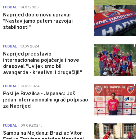
0
FUDBAL
14.07.2025.
|
Naprijed dobio novu upravu:
"Nastavljamo putem razvoja i
stabilnosti"
1
FUDBAL
13.09.2024.
|
Naprijed predstavio
internacionalna pojačanja i nove
dresove! "Uvijek smo bili
avangarda - kreativni i drugačiji!"
1
FUDBAL
10.09.2024.
|
Poslije Brazilca - Japanac: Još
jedan internacionalni igrač potpisao
za Naprijed
0
FUDBAL
09.09.2024.
|
Samba na Mejdanu: Brazilac Vitor