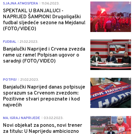
2
SJAJNA ATMOSFERA
11.06.2023.
|
SPEKTAKL U BANJALUCI -
NAPRIJED ŠAMPION! Drugoligaški
fudbal sljedeće sezone na Mejdanu!
(FOTO/VIDEO)
0
FUDBAL
21.02.2023.
|
Banjalučki Naprijed i Crvena zvezda
rame uz rame! Potpisan ugovor o
saradnji (FOTO/VIDEO)
0
POTPIS!
21.02.2023.
|
Banjalučki Naprijed danas potpisuje
sporazum sa Crvenom zvezdom:
Pozitivne stvari prepoznate i kod
najvećih
0
MA, IGRAJ NAPRIJEDE
03.02.2023.
|
Novi objekat za ponos, novi trener
za titulu: U Naprijedu ambiciozno