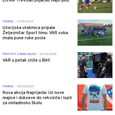
Enrike Trevisan pojačao Naprijed!
0
FUDBAL
07.06.2024.
|
Istorijska utakmica pripala
Željezničar Sport timu: VAR soba
imala pune ruke posla
0
PRVI PUT U BANJALUCI
05.06.2024.
|
VAR u petak stiže u BiH!
0
FUDBAL
08.05.2024.
|
Nova akcija Naprijeda: Uz nove
majice i dukseve do rekvizita i lopti
za omladinsku školu