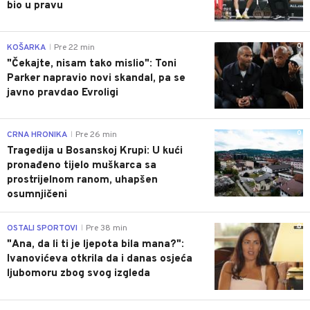
bio u pravu
0
KOŠARKA
Pre 22 min
|
"Čekajte, nisam tako mislio": Toni
Parker napravio novi skandal, pa se
javno pravdao Evroligi
0
CRNA HRONIKA
Pre 26 min
|
Tragedija u Bosanskoj Krupi: U kući
pronađeno tijelo muškarca sa
prostrijelnom ranom, uhapšen
osumnjičeni
0
OSTALI SPORTOVI
Pre 38 min
|
"Ana, da li ti je ljepota bila mana?":
Ivanovićeva otkrila da i danas osjeća
ljubomoru zbog svog izgleda