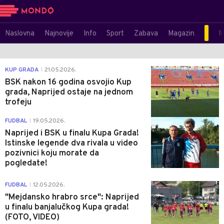
Naslovna
Najnovije
Info
Sport
Zabava
Magazin
M
0
KUP GRADA
21.05.2026.
|
BSK nakon 16 godina osvojio Kup
grada, Naprijed ostaje na jednom
trofeju
0
FUDBAL
19.05.2026.
|
Naprijed i BSK u finalu Kupa Grada!
Istinske legende dva rivala u video
pozivnici koju morate da
pogledate!
1
FUDBAL
12.05.2026.
|
"Mejdansko hrabro srce": Naprijed
u finalu banjalučkog Kupa grada!
(FOTO, VIDEO)