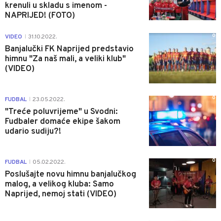
krenuli u skladu s imenom -
NAPRIJED! (FOTO)
0
VIDEO
31.10.2022.
|
Banjalučki FK Naprijed predstavio
himnu "Za naš mali, a veliki klub"
(VIDEO)
0
FUDBAL
23.05.2022.
|
"Treće poluvrijeme" u Svodni:
Fudbaler domaće ekipe šakom
udario sudiju?!
0
FUDBAL
05.02.2022.
|
Poslušajte novu himnu banjalučkog
malog, a velikog kluba: Samo
Naprijed, nemoj stati (VIDEO)