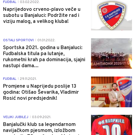
0
FUDBAL
03.02.2022.
|
Naprijedovo crveno-plavo veče u
subotu u Banjaluci: Podržite rad i
viziju malog, a velikog kluba!
0
OSTALI SPORTOVI
01.01.2022.
|
Sportska 2021. godina u Banjaluci:
Fudbalska titula pa lutanje,
rukometni krah pa dominacija, sjajni
nastupi dama...
0
FUDBAL
29.11.2021.
|
Promjene u Naprijedu poslije 13
godina: Otišao Ševarika, Vladimir
Rosić novi predsjednik!
0
VELIKI JUBILEJ
03.09.2021.
|
Banjalučki klub sa legendarnom
navijačkom pjesmom, izložbom