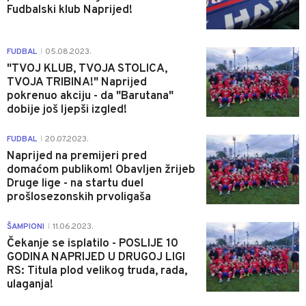
Fudbalski klub Naprijed!
0
FUDBAL
05.08.2023.
|
"TVOJ KLUB, TVOJA STOLICA,
TVOJA TRIBINA!" Naprijed
pokrenuo akciju - da "Barutana"
dobije još ljepši izgled!
0
FUDBAL
20.07.2023.
|
Naprijed na premijeri pred
domaćom publikom! Obavljen žrijeb
Druge lige - na startu duel
prošlosezonskih prvoligaša
0
ŠAMPIONI
11.06.2023.
|
Čekanje se isplatilo - POSLIJE 10
GODINA NAPRIJED U DRUGOJ LIGI
RS: Titula plod velikog truda, rada,
ulaganja!