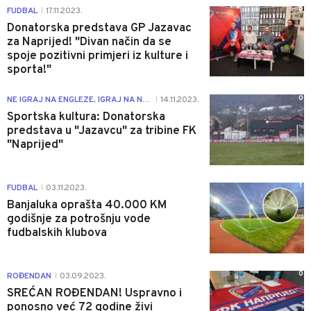
0
FUDBAL
17.11.2023.
|
Donatorska predstava GP Jazavac
za Naprijed! "Divan način da se
spoje pozitivni primjeri iz kulture i
sporta!"
0
NE IGRAJ NA ENGLEZE, IGRAJ NA NAPRIJED
14.11.2023.
|
Sportska kultura: Donatorska
predstava u "Jazavcu" za tribine FK
"Naprijed"
1
FUDBAL
03.11.2023.
|
Banjaluka oprašta 40.000 KM
godišnje za potrošnju vode
fudbalskih klubova
0
ROĐENDAN
03.09.2023.
|
SREĆAN ROĐENDAN! Uspravno i
ponosno već 72 godine živi