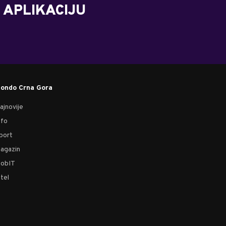
 APLIKACIJU
ondo Crna Gora
ajnovije
nfo
port
agazin
obIT
tel