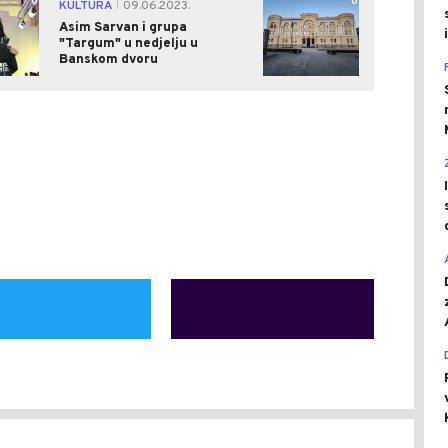
0
0
KULTURA
09.06.2023.
|
Asim Sarvan i grupa
"Targum" u nedjelju u
Banskom dvoru