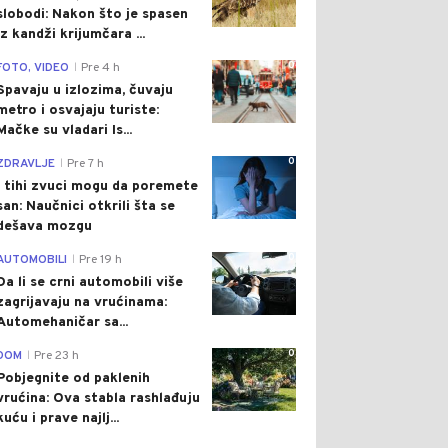
slobodi: Nakon što je spasen
iz kandži krijumčara ...
0
FOTO, VIDEO
Pre 4 h
|
Spavaju u izlozima, čuvaju
metro i osvajaju turiste:
Mačke su vladari Is...
0
ZDRAVLJE
Pre 7 h
|
I tihi zvuci mogu da poremete
san: Naučnici otkrili šta se
dešava mozgu
0
AUTOMOBILI
Pre 19 h
|
Da li se crni automobili više
zagrijavaju na vrućinama:
Automehaničar sa...
0
DOM
Pre 23 h
|
Pobjegnite od paklenih
vrućina: Ova stabla rashlađuju
kuću i prave najlj...