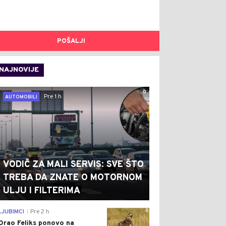
POŠALJI
NAJNOVIJE
0
Pre 1 h
AUTOMOBILI
VODIČ ZA MALI SERVIS: SVE ŠTO
TREBA DA ZNATE O MOTORNOM
ULJU I FILTERIMA
0
LJUBIMCI
Pre 2 h
|
Orao Feliks ponovo na