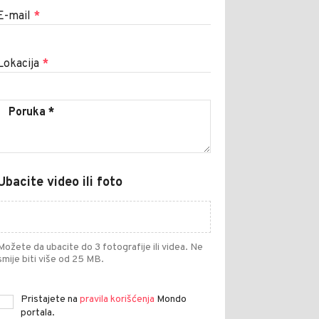
E-mail
*
Lokacija
*
Ubacite video ili foto
Možete da ubacite do 3 fotografije ili videa. Ne
smije biti više od 25 MB.
Pristajete na
pravila korišćenja
Mondo
portala.