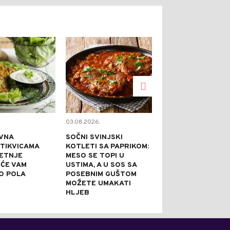
0
0
03.08.2026.
02.08.2026.
VNA
SOČNI SVINJSKI
KAPRI TORTA 
 TIKVICAMA
KOTLETI SA PAPRIKOM:
NE PEČE: IDEA
JETNJE
MESO SE TOPI U
SVEČANE PRILI
 ĆE VAM
USTIMA, A U SOS SA
PRAZNI TANJI
O POLA
POSEBNIM GUŠTOM
NAJBOLJE REĆ
MOŽETE UMAKATI
JE DOBRA
HLJEB