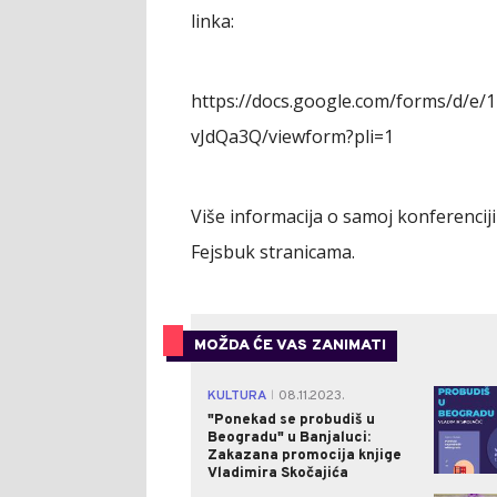
linka:
https://docs.google.com/forms/d/
vJdQa3Q/viewform?pli=1
Više informacija o samoj konferencij
Fejsbuk stranicama.
MOŽDA ĆE VAS ZANIMATI
KULTURA
08.11.2023.
|
"Ponekad se probudiš u
Beogradu" u Banjaluci:
Zakazana promocija knjige
Vladimira Skočajića