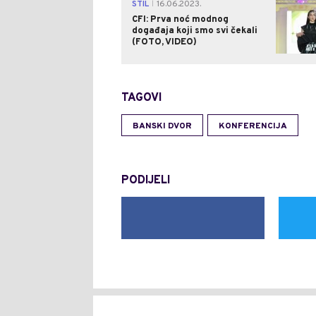
STIL
16.06.2023.
|
CFI: Prva noć modnog
događaja koji smo svi čekali
(FOTO, VIDEO)
TAGOVI
BANSKI DVOR
KONFERENCIJA
PODIJELI