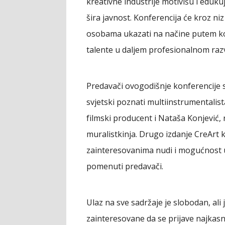
kreativne industrije motivišu i edukuj
šira javnost. Konferencija će kroz ni
osobama ukazati na načine putem koj
talente u daljem profesionalnom raz
Predavači ovogodišnje konferencije 
svjetski poznati multiinstrumentalist
filmski producent i Nataša Konjević,
muralistkinja. Drugo izdanje CreArt 
zainteresovanima nudi i mogućnost u
pomenuti predavači.
Ulaz na sve sadržaje je slobodan, ali
zainteresovane da se prijave najkasn