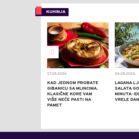
KUHINJA
0
07.08.2026.
06.08.2026.
KAD JEDNOM PROBATE
LAGANA LJ
GIBANICU SA MLINCIMA,
SALATA GO
KLASIČNE KORE VAM
MINUTA: I
VIŠE NEĆE PASTI NA
VRELE DA
PAMET