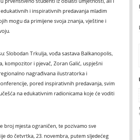
u prvenstveno studenti iz oblasti umjetnosti, ali i
z edukativnih i inspirativnih predavanja mladim
ih mogu da primijene svoja znanja, vještine i
voju.
su: Slobodan Trkulja, vođa sastava Balkanopolis,
a, kompozitor i pjevač, Zoran Galić, uspješni
 regionalno nagrađivana ilustratorka i
konferencije, pored inspirativnih predavanja, svim
češća na edukativnim radionicama koje će voditi
 je broj mjesta ograničen, te pozivamo sve
ije do četvrtka, 23. novembra, putem sljedećeg