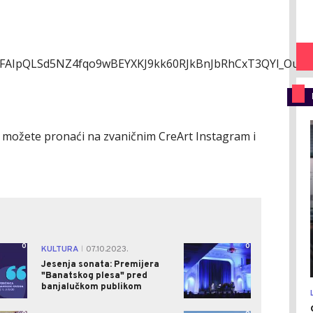
e/1FAIpQLSd5NZ4fqo9wBEYXKJ9kk60RJkBnJbRhCxT3QYl_Ou-
i možete pronaći na zvaničnim CreArt Instagram i
0
0
KULTURA
07.10.2023.
|
Jesenja sonata: Premijera
"Banatskog plesa" pred
banjalučkom publikom