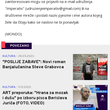
zainteresovani mogu se prijaviti na e-mail udruženja
"Imperativ" (
udruzenjeimperativ@gmail.com
) ili na
društvene mreže i poslati naziv pjesme i ime autora kojeg
žele da čitaju kako se naslovi ne bi ponavljali.
(MONDO)
POVEZANO
0
KULTURA
28.05.2023.
|
"POSLIJE ZABAVE": Novi roman
Banjalučanina Steve Grabovca
0
KULTURA
11.12.2022.
|
ART preporuka: "Hrana za mozak
i dušu" po izboru pisca Berislava
Juriča (FOTO, VIDEO)