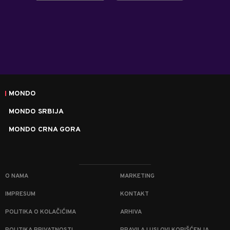
MONDO
MONDO SRBIJA
MONDO CRNA GORA
O NAMA
MARKETING
IMPRESUM
KONTAKT
POLITIKA O KOLAČIĆIMA
ARHIVA
POLITIKA PRIVATNOSTI
PRAVILA I USLOVI KORIŠĆENJA