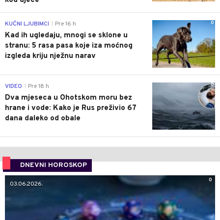
kod djece
0
KUĆNI LJUBIMCI
Pre 16 h
|
Kad ih ugledaju, mnogi se sklone u
stranu: 5 rasa pasa koje iza moćnog
izgleda kriju nježnu narav
0
VIDEO
Pre 18 h
|
Dva mjeseca u Ohotskom moru bez
hrane i vode: Kako je Rus preživio 67
dana daleko od obale
DNEVNI HOROSKOP
0
03.06.2026.