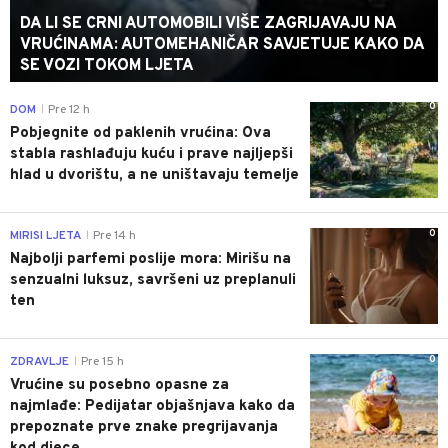
DA LI SE CRNI AUTOMOBILI VIŠE ZAGRIJAVAJU NA
VRUĆINAMA: AUTOMEHANIČAR SAVJETUJE KAKO DA
SE VOZI TOKOM LJETA
0
DOM
Pre 12 h
|
Pobjegnite od paklenih vrućina: Ova
stabla rashlađuju kuću i prave najljepši
hlad u dvorištu, a ne uništavaju temelje
0
MIRISI LJETA
Pre 14 h
|
Najbolji parfemi poslije mora: Mirišu na
senzualni luksuz, savršeni uz preplanuli
ten
0
ZDRAVLJE
Pre 15 h
|
Vrućine su posebno opasne za
najmlađe: Pedijatar objašnjava kako da
prepoznate prve znake pregrijavanja