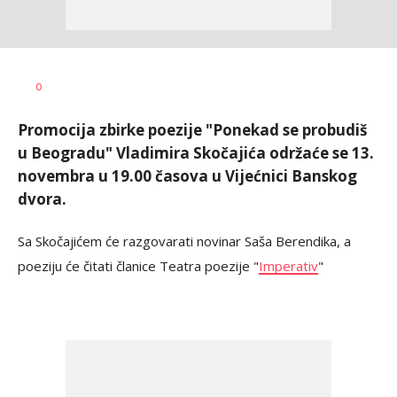
Željko
AUTOR
0
Svitlica
Promocija zbirke poezije "Ponekad se probudiš
u Beogradu" Vladimira Skočajića održaće se 13.
novembra u 19.00 časova u Vijećnici Banskog
dvora.
Sa Skočajićem će razgovarati novinar Saša Berendika, a
poeziju će čitati članice Teatra poezije "
Imperativ
"