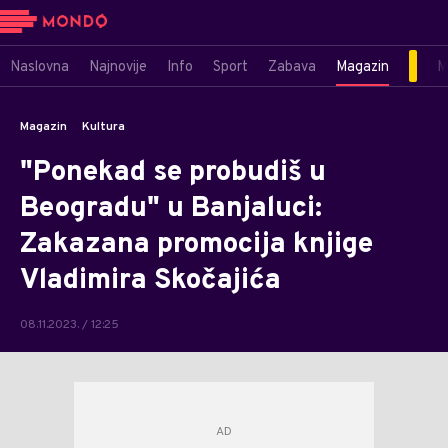
Naslovna
Najnovije
Info
Sport
Zabava
Magazin
M
Magazin
Kultura
"Ponekad se probudiš u
Beogradu" u Banjaluci:
Zakazana promocija knjige
Vladimira Skočajića
08.11.2023. / 12:25