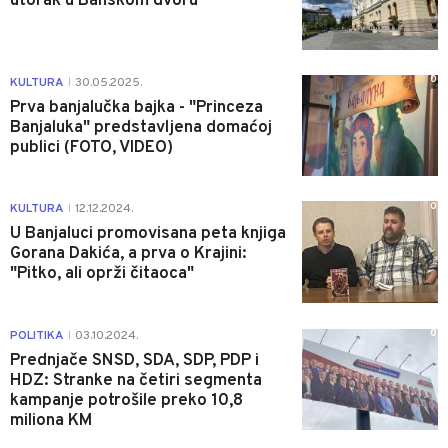
utorak u Banskom dvoru
0
KULTURA
30.05.2025.
|
Prva banjalučka bajka - "Princeza
Banjaluka" predstavljena domaćoj
publici (FOTO, VIDEO)
0
KULTURA
12.12.2024.
|
U Banjaluci promovisana peta knjiga
Gorana Dakića, a prva o Krajini:
"Pitko, ali oprži čitaoca"
0
POLITIKA
03.10.2024.
|
Prednjače SNSD, SDA, SDP, PDP i
HDZ: Stranke na četiri segmenta
kampanje potrošile preko 10,8
miliona KM