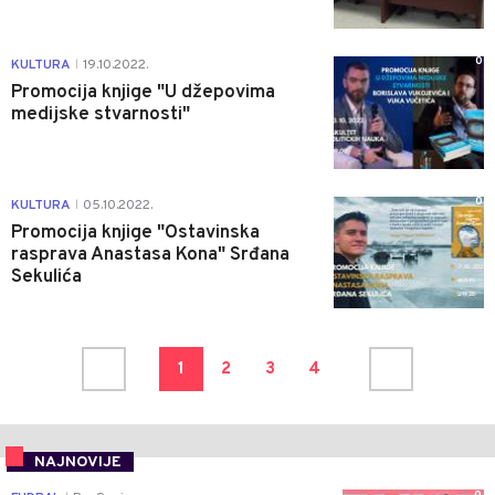
0
KULTURA
19.10.2022.
|
Promocija knjige "U džepovima
medijske stvarnosti"
0
KULTURA
05.10.2022.
|
Promocija knjige "Ostavinska
rasprava Anastasa Kona" Srđana
Sekulića
1
2
3
4
NAJNOVIJE