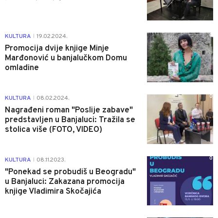
0
KULTURA
19.02.2024.
|
Promocija dvije knjige Minje
Marđonović u banjalučkom Domu
omladine
0
KULTURA
08.02.2024.
|
Nagrađeni roman "Poslije zabave"
predstavljen u Banjaluci: Tražila se
stolica više (FOTO, VIDEO)
0
KULTURA
08.11.2023.
|
"Ponekad se probudiš u Beogradu"
u Banjaluci: Zakazana promocija
knjige Vladimira Skočajića