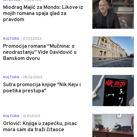
Miodrag Majić za Mondo: Likove iz
mojih romana spaja glad za
pravdom
0
KULTURA
07.03.2023.
|
Promocija romana “Mučnina: o
neodrastanju” Vide Davidović u
Banskom dvoru
0
KULTURA
28.02.2023.
|
Sutra promocija knjige "Nik Kejv i
poetika prestupa"
0
KULTURA
12.01.2023.
|
Orlović: Knjiga u zapećku, pisac
mora sam da traži čitaoce