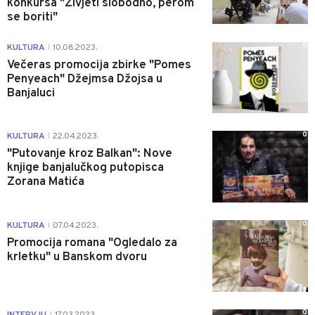
konkursa "Živjeti slobodno, perom
se boriti"
0
KULTURA
10.08.2023.
|
Večeras promocija zbirke "Pomes
Penyeach" Džejmsa Džojsa u
Banjaluci
0
KULTURA
22.04.2023.
|
"Putovanje kroz Balkan": Nove
knjige banjalučkog putopisca
Zorana Matića
0
KULTURA
07.04.2023.
|
Promocija romana "Ogledalo za
krletku" u Banskom dvoru
0
INTERVJU
17.03.2023.
|