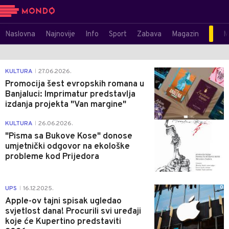
Naslovna
Najnovije
Info
Sport
Zabava
Magazin
M
0
KULTURA
27.06.2026.
|
Promocija šest evropskih romana u
Banjaluci: Imprimatur predstavlja
izdanja projekta "Van margine"
0
KULTURA
26.06.2026.
|
"Pisma sa Bukove Kose" donose
umjetnički odgovor na ekološke
probleme kod Prijedora
0
UPS
16.12.2025.
|
Apple-ov tajni spisak ugledao
svjetlost dana! Procurili svi uređaji
koje će Kupertino predstaviti