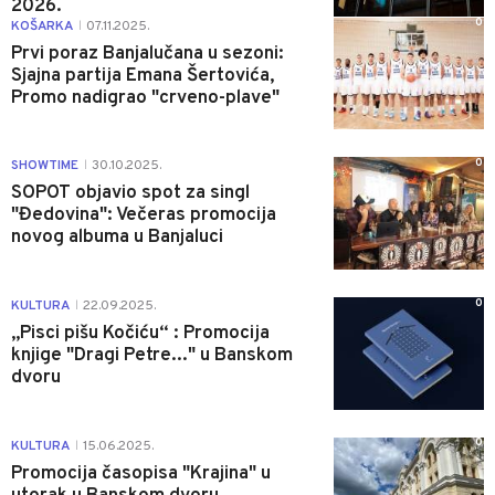
2026.
0
KOŠARKA
07.11.2025.
|
Prvi poraz Banjalučana u sezoni:
Sjajna partija Emana Šertovića,
Promo nadigrao "crveno-plave"
0
SHOWTIME
30.10.2025.
|
SOPOT objavio spot za singl
"Đedovina": Večeras promocija
novog albuma u Banjaluci
0
KULTURA
22.09.2025.
|
„Pisci pišu Kočiću“ : Promocija
knjige "Dragi Petre..." u Banskom
dvoru
0
KULTURA
15.06.2025.
|
Promocija časopisa "Krajina" u