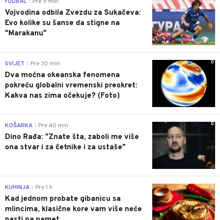
0
FUDBAL
Pre 9 min
|
Vojvodina odbila Zvezdu za Sukačeva:
Evo kolike su šanse da stigne na
"Marakanu"
0
SVIJET
Pre 30 min
|
Dva moćna okeanska fenomena
pokreću globalni vremenski preokret:
Kakva nas zima očekuje? (Foto)
0
KOŠARKA
Pre 40 min
|
Dino Rađa: "Znate šta, zaboli me više
ona stvar i za četnike i za ustaše"
0
KUHINJA
Pre 1 h
|
Kad jednom probate gibanicu sa
mlincima, klasične kore vam više neće
pasti na pamet