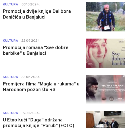
0
KULTURA
03.10.2024.
|
Promocija dvije knjige Dalibora
Daničića u Banjaluci
0
KULTURA
22.09.2024.
|
Promocija romana "Sve dobre
barbike" u Banjaluci
0
KULTURA
22.08.2024.
|
Premijera filma "Magla u rukama" u
Narodnom pozorištu RS
0
KULTURA
15.03.2024.
|
U Etno kući "Duga" održana
promocija knjige "Porub" (FOTO)