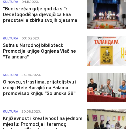
0
KULTURA
04.11.2023.
|
"Budi srećan gdje god da si":
Desetogodišnja djevojčica Ena
predstavila zbirku svojih pjesama
0
KULTURA
03.10.2023.
|
Sutra u Narodnoj biblioteci:
Promocija knjige Ognjena Vlačine
"Talandara"
0
KULTURA
24.08.2023.
|
O novcu, strastima, prijateljstvu i
izdaji: Nele Karajlić na Palama
promovisao knjigu "Solunska 28"
0
KULTURA
20.08.2023.
|
Književnost i kreativnost na jednom
mjestu: Promocija literarnog