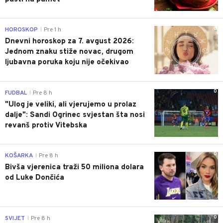
0
HOROSKOP
Pre 1 h
|
Dnevni horoskop za 7. avgust 2026:
Jednom znaku stiže novac, drugom
ljubavna poruka koju nije očekivao
0
FUDBAL
Pre 8 h
|
"Ulog je veliki, ali vjerujemo u prolaz
dalje": Sandi Ogrinec svjestan šta nosi
revanš protiv Vitebska
0
KOŠARKA
Pre 8 h
|
Bivša vjerenica traži 50 miliona dolara
od Luke Dončića
0
SVIJET
Pre 8 h
|