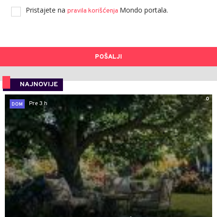
Pristajete na
Mondo portala.
pravila korišćenja
POŠALJI
NAJNOVIJE
0
Pre 3 h
DOM