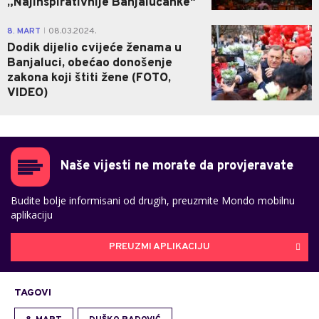
„Najinspirativnije Banjalučanke"
1
8. MART
08.03.2024.
|
Dodik dijelio cvijeće ženama u
Banjaluci, obećao donošenje
zakona koji štiti žene (FOTO,
VIDEO)
Naše vijesti ne morate da provjeravate
Budite bolje informisani od drugih, preuzmite Mondo mobilnu
aplikaciju
PREUZMI APLIKACIJU
TAGOVI