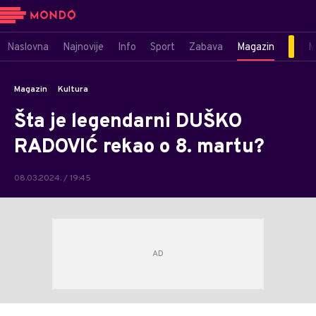
Naslovna
Najnovije
Info
Sport
Zabava
Magazin
M
Magazin
Kultura
Šta je legendarni DUŠKO
RADOVIĆ rekao o 8. martu?
08.03.2024. / 19:45