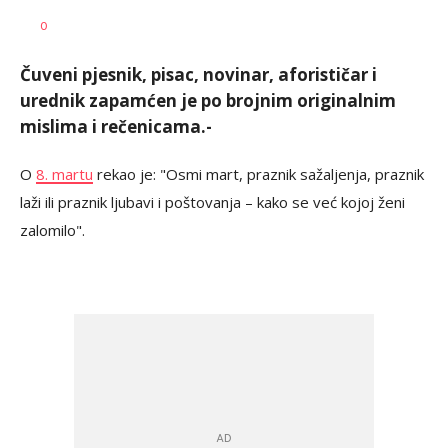
Željko
AUTOR
0
Svitlica
Čuveni pjesnik, pisac, novinar, aforističar i
urednik zapamćen je po brojnim originalnim
mislima i rečenicama.-
O
8. martu
rekao je: "Osmi mart, praznik sažaljenja, praznik
laži ili praznik ljubavi i poštovanja – kako se već kojoj ženi
zalomilo".