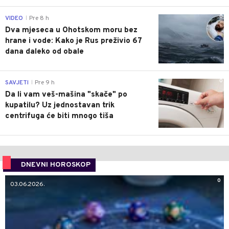
0
VIDEO
Pre 8 h
|
Dva mjeseca u Ohotskom moru bez
hrane i vode: Kako je Rus preživio 67
dana daleko od obale
0
SAVJETI
Pre 9 h
|
Da li vam veš-mašina "skače" po
kupatilu? Uz jednostavan trik
centrifuga će biti mnogo tiša
DNEVNI HOROSKOP
0
03.06.2026.