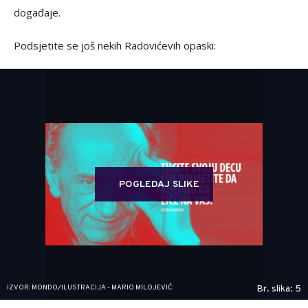
događaje.
Podsjetite se još nekih Radovićevih opaski:
POGLEDAJ SLIKE
IZVOR: MONDO/ILUSTRACIJA - MARIO MILOJEVIĆ
Br. slika: 5