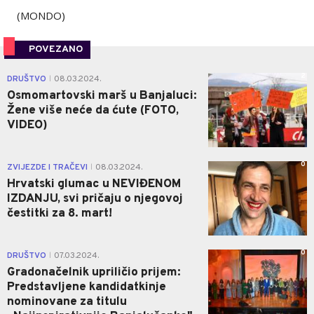
(MONDO)
POVEZANO
2
DRUŠTVO
08.03.2024.
|
Osmomartovski marš u Banjaluci:
Žene više neće da ćute (FOTO,
VIDEO)
0
ZVIJEZDE I TRAČEVI
08.03.2024.
|
Hrvatski glumac u NEVIĐENOM
IZDANJU, svi pričaju o njegovoj
čestitki za 8. mart!
0
DRUŠTVO
07.03.2024.
|
Gradonačelnik upriličio prijem:
Predstavljene kandidatkinje
nominovane za titulu