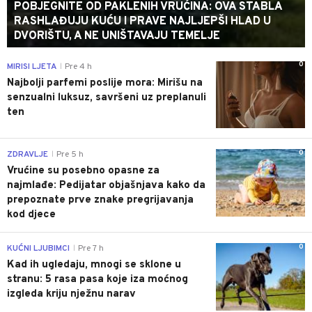
POBJEGNITE OD PAKLENIH VRUĆINA: OVA STABLA
RASHLAĐUJU KUĆU I PRAVE NAJLJEPŠI HLAD U
DVORIŠTU, A NE UNIŠTAVAJU TEMELJE
0
MIRISI LJETA
Pre 4 h
|
Najbolji parfemi poslije mora: Mirišu na
senzualni luksuz, savršeni uz preplanuli
ten
0
ZDRAVLJE
Pre 5 h
|
Vrućine su posebno opasne za
najmlađe: Pedijatar objašnjava kako da
prepoznate prve znake pregrijavanja
kod djece
0
KUĆNI LJUBIMCI
Pre 7 h
|
Kad ih ugledaju, mnogi se sklone u
stranu: 5 rasa pasa koje iza moćnog
izgleda kriju nježnu narav