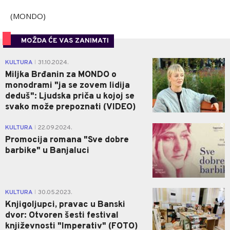
(MONDO)
MOŽDA ĆE VAS ZANIMATI
0
KULTURA
31.10.2024.
|
Miljka Brđanin za MONDO o
monodrami "ja se zovem lidija
deduš": Ljudska priča u kojoj se
svako može prepoznati (VIDEO)
0
KULTURA
22.09.2024.
|
Promocija romana "Sve dobre
barbike" u Banjaluci
0
KULTURA
30.05.2023.
|
Knjigoljupci, pravac u Banski
dvor: Otvoren šesti festival
književnosti "Imperativ" (FOTO)