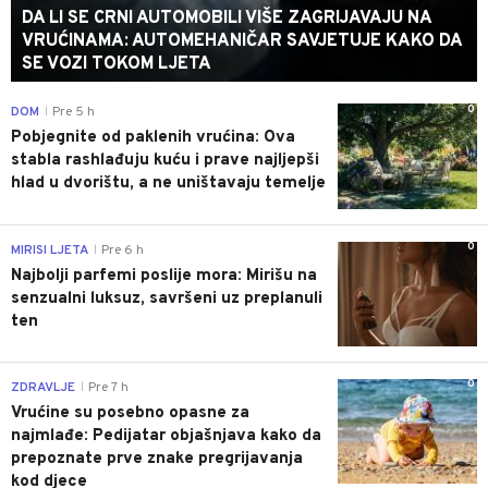
DA LI SE CRNI AUTOMOBILI VIŠE ZAGRIJAVAJU NA
VRUĆINAMA: AUTOMEHANIČAR SAVJETUJE KAKO DA
SE VOZI TOKOM LJETA
0
DOM
Pre 5 h
|
Pobjegnite od paklenih vrućina: Ova
stabla rashlađuju kuću i prave najljepši
hlad u dvorištu, a ne uništavaju temelje
0
MIRISI LJETA
Pre 6 h
|
Najbolji parfemi poslije mora: Mirišu na
senzualni luksuz, savršeni uz preplanuli
ten
0
ZDRAVLJE
Pre 7 h
|
Vrućine su posebno opasne za
najmlađe: Pedijatar objašnjava kako da
prepoznate prve znake pregrijavanja
kod djece