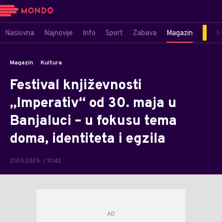
Naslovna
Najnovije
Info
Sport
Zabava
Magazin
M
Magazin
Kultura
Festival književnosti
„Imperativ“ od 30. maja u
Banjaluci – u fokusu tema
doma, identiteta i egzila
21.05.2025. / 10:42