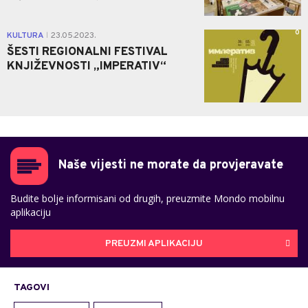
0
KULTURA
23.05.2023.
|
ŠESTI REGIONALNI FESTIVAL
KNJIŽEVNOSTI „IMPERATIV“
Naše vijesti ne morate da provjeravate
Budite bolje informisani od drugih, preuzmite Mondo mobilnu
aplikaciju
PREUZMI APLIKACIJU
TAGOVI