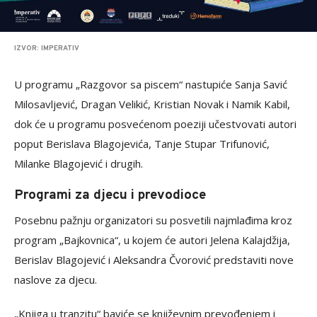
IZVOR: IMPERATIV
U programu „Razgovor sa piscem“ nastupiće Sanja Savić
Milosavljević, Dragan Velikić, Kristian Novak i Namik Kabil,
dok će u programu posvećenom poeziji učestvovati autori
poput Berislava Blagojevića, Tanje Stupar Trifunović,
Milanke Blagojević i drugih.
Programi za djecu i prevodioce
Posebnu pažnju organizatori su posvetili najmlađima kroz
program „Bajkovnica“, u kojem će autori Jelena Kalajdžija,
Berislav Blagojević i Aleksandra Čvorović predstaviti nove
naslove za djecu.
„Knjiga u tranzitu“ baviće se književnim prevođenjem i