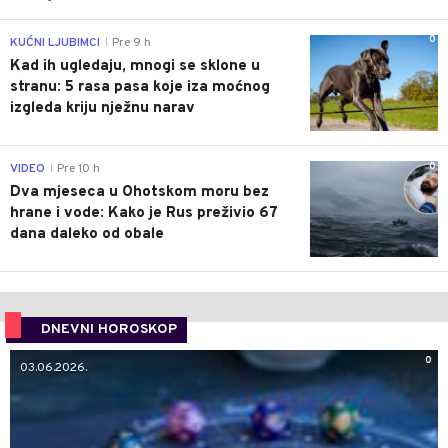
0
KUĆNI LJUBIMCI
Pre 9 h
|
Kad ih ugledaju, mnogi se sklone u
stranu: 5 rasa pasa koje iza moćnog
izgleda kriju nježnu narav
0
VIDEO
Pre 10 h
|
Dva mjeseca u Ohotskom moru bez
hrane i vode: Kako je Rus preživio 67
dana daleko od obale
DNEVNI HOROSKOP
0
03.06.2026.