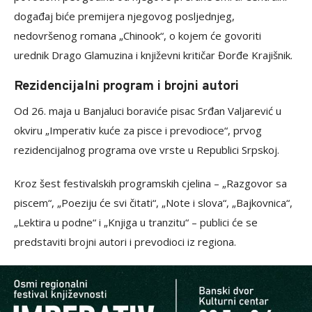
događaj biće premijera njegovog posljednjeg,
nedovršenog romana „Chinook“, o kojem će govoriti
urednik Drago Glamuzina i književni kritičar Đorđe Krajišnik.
Rezidencijalni program i brojni autori
Od 26. maja u Banjaluci boraviće pisac Srđan Valjarević u
okviru „Imperativ kuće za pisce i prevodioce“, prvog
rezidencijalnog programa ove vrste u Republici Srpskoj.
Kroz šest festivalskih programskih cjelina – „Razgovor sa
piscem“, „Poeziju će svi čitati“, „Note i slova“, „Bajkovnica“,
„Lektira u podne“ i „Knjiga u tranzitu“ – publici će se
predstaviti brojni autori i prevodioci iz regiona.