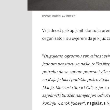
IZVOR: BORISLAV BREZO
Vrijednost prikupljenih donacija pre
organizatori su uvjereni da je ključ z
"
Dugujemo ogromnu zahvalnost svima k
jednom prostoru se našlo toliko lijepih
potrebu da sa sobom ponesu i više n
značaja je bila i podrška pokrovitelj
Manja, Mozzart i Smart Office, jer su
zajednički budžet namijenjen Udružen
kuhinju 'Obrok ljubavi'
“, naglašava N