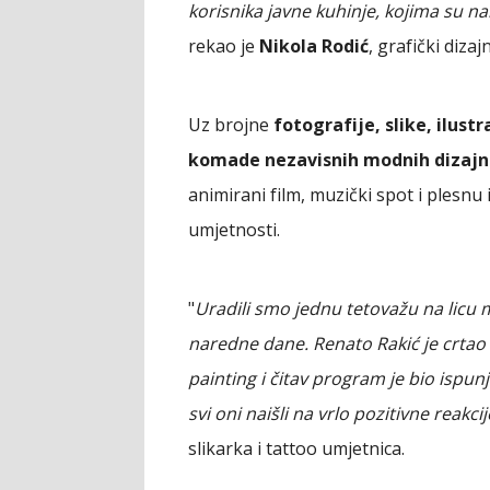
korisnika javne kuhinje, kojima su n
rekao je
Nikola Rodić
, grafički diza
Uz brojne
fotografije, slike, ilust
komade nezavisnih modnih dizajn
animirani film, muzički spot i plesnu 
umjetnosti.
"
Uradili smo jednu tetovažu na licu m
naredne dane. Renato Rakić je crtao 
painting i čitav program je bio isp
svi oni naišli na vrlo pozitivne reakci
slikarka i tattoo umjetnica.