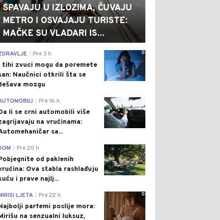
SPAVAJU U IZLOZIMA, ČUVAJU
METRO I OSVAJAJU TURISTE:
MAČKE SU VLADARI IS...
0
ZDRAVLJE
Pre 3 h
|
I tihi zvuci mogu da poremete
san: Naučnici otkrili šta se
dešava mozgu
0
AUTOMOBILI
Pre 16 h
|
Da li se crni automobili više
zagrijavaju na vrućinama:
Automehaničar sa...
0
DOM
Pre 20 h
|
Pobjegnite od paklenih
vrućina: Ova stabla rashlađuju
kuću i prave najlj...
0
MIRISI LJETA
Pre 22 h
|
Najbolji parfemi poslije mora:
Mirišu na senzualni luksuz,