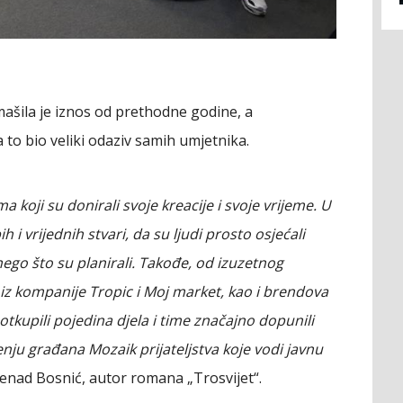
mašila je iznos od prethodne godine, a
a to bio veliki odaziv samih umjetnika.
oji su donirali svoje kreacije i svoje vrijeme. U
 i vrijednih stvari, da su ljudi prosto osjećali
ego što su planirali. Takođe, od izuzetnog
a iz kompanije Tropic i Moj market, kao i brendova
 otkupili pojedina djela i time značajno dopunili
ju građana Mozaik prijateljstva koje vodi javnu
enad Bosnić, autor romana „Trosvijet“.