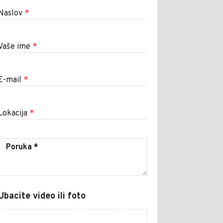
Naslov
*
Vaše ime
*
E-mail
*
Lokacija
*
Ubacite video ili foto