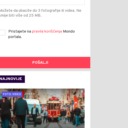
Možete da ubacite do 3 fotografije ili videa. Ne
smije biti više od 25 MB.
Pristajete na
pravila korišćenja
Mondo
portala.
POŠALJI
NAJNOVIJE
0
Pre 1 h
FOTO, VIDEO