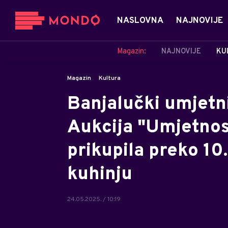
NASLOVNA
NAJNOVIJE
Magazin:
NAJNOVIJE
KU
Magazin
Kultura
Banjalučki umjetni
Aukcija "Umjetnos
prikupila preko 1
kuhinju
24.05.2025. / 10:19