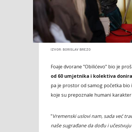
IZVOR: BORISLAV BREZO
Foaje dvorane "Obilićevo" bio je pro
od 60 umjetnika i kolektiva donira
pa je prostor od samog početka bio i
koje su prepoznale humani karakter 
"
Vremenski uslovi nam, sada već tradici
naše sugrađane da dođu i učestvuju u