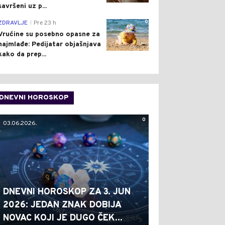
savršeni uz p...
0
ZDRAVLJE
Pre 23 h
|
Vrućine su posebno opasne za
najmlađe: Pedijatar objašnjava
kako da prep...
DNEVNI HOROSKOP
0
03.06.2026.
DNEVNI HOROSKOP ZA 3. JUN
2026: JEDAN ZNAK DOBIJA
NOVAC KOJI JE DUGO ČEK...