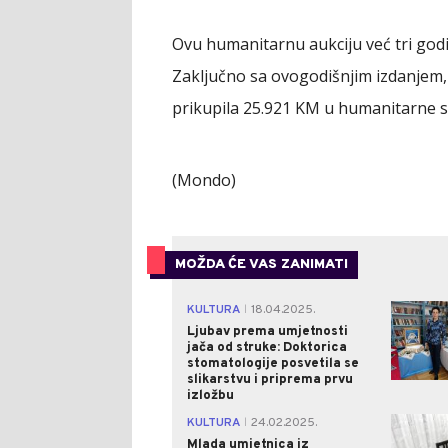
Ovu humanitarnu aukciju već tri god
Zaključno sa ovogodišnjim izdanjem,
prikupila 25.921 KM u humanitarne s
(Mondo)
MOŽDA ĆE VAS ZANIMATI
KULTURA
18.04.2025.
|
Ljubav prema umjetnosti
jača od struke: Doktorica
stomatologije posvetila se
slikarstvu i priprema prvu
izložbu
KULTURA
24.02.2025.
|
Mlada umjetnica iz