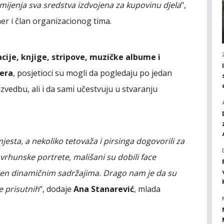
amijenja sva sredstva izdvojena za kupovinu djela
",
jner i član organizacionog tima.
racije, knjige, stripove, muzičke albume i
era
, posjetioci su mogli da pogledaju po jedan
izvedbu, ali i da sami učestvuju u stvaranju
jesta, a nekoliko tetovaža i pirsinga dogovorili za
vrhunske portrete, mališani su dobili face
unjen dinamičnim sadržajima. Drago nam je da su
je prisutnih
", dodaje
Ana Stanarević
, mlada