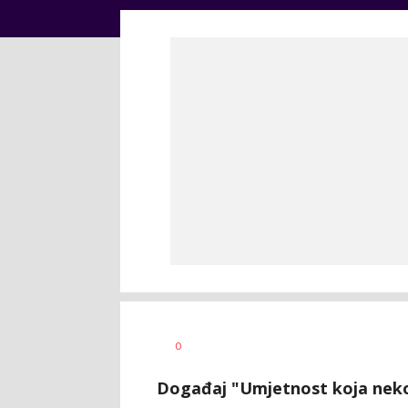
Dušan
AUTOR
0
Volaš
Događaj "Umjetnost koja nekom