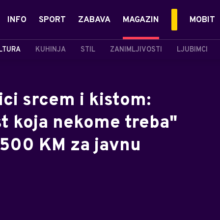
INFO
SPORT
ZABAVA
MAGAZIN
MOBIT
LTURA
KUHINJA
STIL
ZANIMLJIVOSTI
LJUBIMCI
ci srcem i kistom:
t koja nekome treba"
0.500 KM za javnu