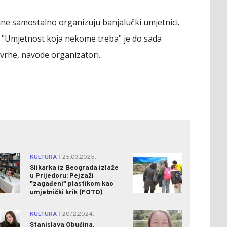
ine samostalno organizuju banjalučki umjetnici.
 "Umjetnost koja nekome treba" je do sada
vrhe, navode organizatori.
0
0
KULTURA
25.03.2025.
|
Slikarka iz Beograda izlaže
u Prijedoru: Pejzaži
"zagađeni" plastikom kao
umjetnički krik (FOTO)
0
0
KULTURA
20.12.2024.
|
Stanislava Obućina,