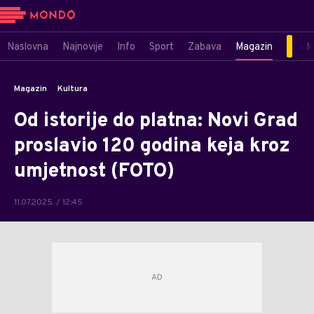
Naslovna
Najnovije
Info
Sport
Zabava
Magazin
M
Magazin
Kultura
Od istorije do platna: Novi Grad
proslavio 120 godina keja kroz
umjetnost (FOTO)
11.07.2025. / 12:45