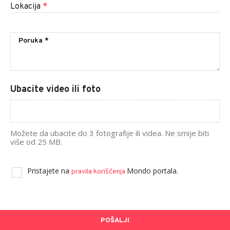
Lokacija
*
Ubacite video ili foto
Možete da ubacite do 3 fotografije ili videa. Ne smije biti
više od 25 MB.
Pristajete na
Mondo portala.
pravila korišćenja
POŠALJI