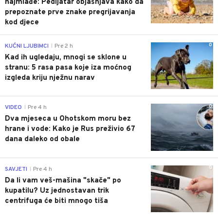
najmlađe: Pedijatar objašnjava kako da
prepoznate prve znake pregrijavanja
kod djece
0
KUĆNI LJUBIMCI
Pre 2 h
|
Kad ih ugledaju, mnogi se sklone u
stranu: 5 rasa pasa koje iza moćnog
izgleda kriju nježnu narav
0
VIDEO
Pre 4 h
|
Dva mjeseca u Ohotskom moru bez
hrane i vode: Kako je Rus preživio 67
dana daleko od obale
0
SAVJETI
Pre 4 h
|
Da li vam veš-mašina "skače" po
kupatilu? Uz jednostavan trik
centrifuga će biti mnogo tiša