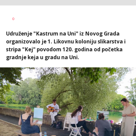
Dušan
AUTOR
0
Volaš
Udruženje "Kastrum na Uni" iz Novog Grada
organizovalo je 1. Likovnu koloniju slikarstva i
stripa "Kej" povodom 120. godina od početka
gradnje keja u gradu na Uni.