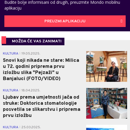
Budite bolje informisani od drugih, preuzmite Mondo mobilnu
aplikaciju
PREUZMI APLIKACIJU
MOŽDA ĆE VAS ZANIMATI
0
KULTURA
19.05.2025.
|
Snovi koji nikada ne stare: Milica
u 72. godini priprema prvu
izložbu slika "Pejzaži" u
Banjaluci (FOTO/VIDEO)
0
KULTURA
18.04.2025.
|
Ljubav prema umjetnosti jača od
struke: Doktorica stomatologije
posvetila se slikarstvu i priprema
prvu izložbu
0
KULTURA
25.03.2025.
|