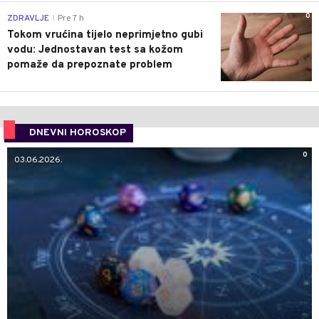
0
ZDRAVLJE
Pre 7 h
|
Tokom vrućina tijelo neprimjetno gubi
vodu: Jednostavan test sa kožom
pomaže da prepoznate problem
DNEVNI HOROSKOP
0
03.06.2026.