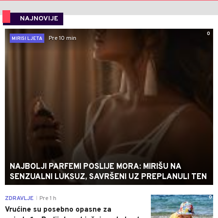
NAJNOVIJE
0
Pre 10 min
MIRISI LJETA
NAJBOLJI PARFEMI POSLIJE MORA: MIRIŠU NA
SENZUALNI LUKSUZ, SAVRŠENI UZ PREPLANULI TEN
0
ZDRAVLJE
Pre 1 h
|
Vrućine su posebno opasne za