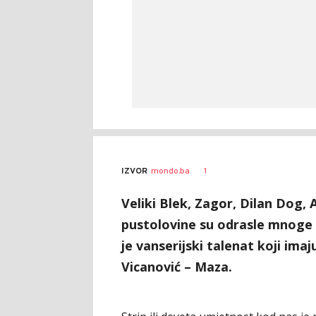
Dušan
AUTOR
1
IZVOR
mondo.ba
Volaš
Veliki Blek, Zagor, Dilan Dog, 
pustolovine su odrasle mnoge 
je vanserijski talenat koji imaju
Vicanović – Maza.