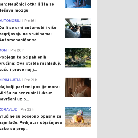
san: Naučnici otkrili šta se
dešava mozgu
0
AUTOMOBILI
Pre 16 h
|
Da li se crni automobili više
zagrijavaju na vrućinama:
Automehaničar sa...
0
DOM
Pre 20 h
|
Pobjegnite od paklenih
vrućina: Ova stabla rashlađuju
kuću i prave najlj...
0
MIRISI LJETA
Pre 21 h
|
Najbolji parfemi poslije mora:
Mirišu na senzualni luksuz,
savršeni uz p...
0
ZDRAVLJE
Pre 22 h
|
Vrućine su posebno opasne za
najmlađe: Pedijatar objašnjava
kako da prep...