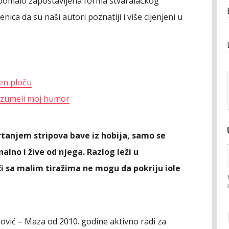
e pomalo zapostavljena forma stvaralačkog
nica da su naši autori poznatiji i više cijenjeni u
en ploču
razumeli moj humor
rtanjem stripova bave iz hobija, samo se
alno i žive od njega. Razlog leži u
i sa malim tiražima ne mogu da pokriju iole
nović – Maza od 2010. godine aktivno radi za