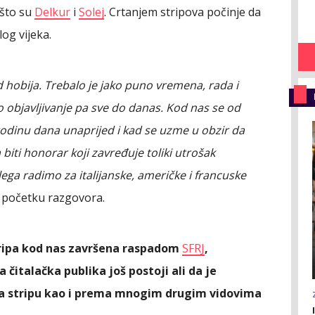
 što su
Delkur
i
Solej
. Crtanjem stripova počinje da
og vijeka.
od hobija. Trebalo je jako puno vremena, rada i
 objavljivanje pa sve do danas. Kod nas se od
 godinu dana unaprijed i kad se uzme u obzir da
biti honorar koji zavređuje toliki utrošak
ega radimo za italijanske, američke i francuske
a početku razgovora.
tripa kod nas završena raspadom
SFRJ
,
 čitalačka publika još postoji ali da je
a stripu kao i prema mnogim drugim vidovima