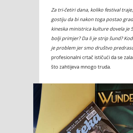
Za tri-četiri dana, koliko festival tr
gostiju da bi nakon toga postao grad 
kineska ministrica kulture dovela je
bolji primjer? Da li je strip šund? Ko
je problem jer smo društvo predrasu
profesionalni crtač ističući da se z
što zahtijeva mnogo truda.