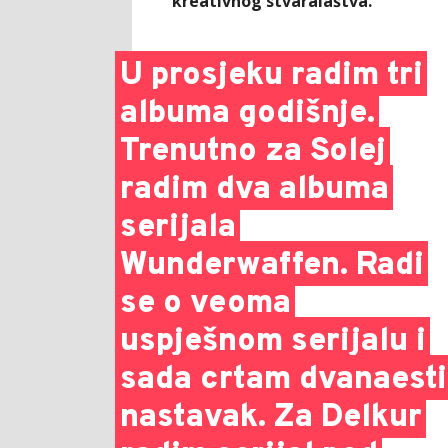
kreativnog stvaralaštva.
U prosjeku radim tri
albuma godišnje.
Trenutno za Solej
radim dva albuma
serijala
Wunderwaffen. Radi
se o veoma
uspješnom serijalu i
sada crtam dvanaesti
nastavak. Za Delkur