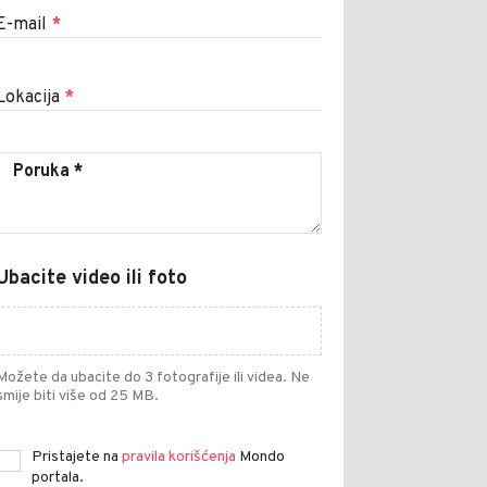
E-mail
*
Lokacija
*
Ubacite video ili foto
Možete da ubacite do 3 fotografije ili videa. Ne
smije biti više od 25 MB.
Pristajete na
pravila korišćenja
Mondo
portala.