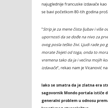
najuglednije francuske izdavače kao
se bavi početkom 80-tih godina prošl
"
Strip je za mene čista ljubav i više 
upornosti da se dođe na nivo za prvo
ovog posla teško živi. Ljudi rade po
morate živjeti od toga, onda to mora 
vremena tako da ja i većina mojih kol
izdavače
", rekao nam je Vicanović n
Iako se smatra da je zlatna era s
sagovornik Mondo portala ističe da
generalni problem u odnosu prem