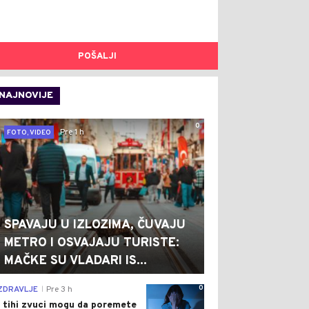
POŠALJI
NAJNOVIJE
0
Pre 1 h
FOTO, VIDEO
SPAVAJU U IZLOZIMA, ČUVAJU
METRO I OSVAJAJU TURISTE:
MAČKE SU VLADARI IS...
0
ZDRAVLJE
Pre 3 h
|
I tihi zvuci mogu da poremete