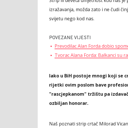
Strip ili deveta umjetnost kod nas j
izražavanja, možda zato i ne čudi činje
svijetu nego kod nas.
POVEZANE VIJESTI
Prevodilac Alan Forda dobio spom
Tvorac Alana Forda: Balkanci su 
Iako u BiH postoje mnogi koji se c
rijetki ovim poslom bave profesion
"rascjepkanom" tržištu pa izdavač
ozbiljan honorar.
Naš poznati strip crtač Milorad Vica