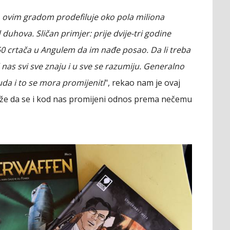
aje, ovim gradom prodefiluje oko pola miliona
duhova. Sličan primjer: prije dvije-tri godine
 50 crtača u Angulem da im nađe posao. Da li treba
d nas svi sve znaju i u sve se razumiju. Generalno
da i to se mora promijeniti
", rekao nam je ovaj
alaže da se i kod nas promijeni odnos prema nečemu