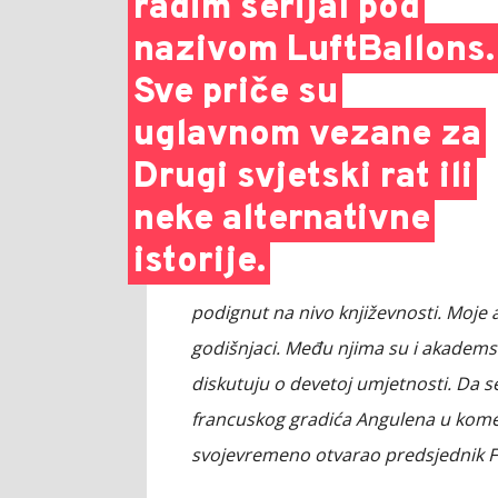
radim serijal pod
nazivom LuftBallons.
Sve priče su
uglavnom vezane za
Drugi svjetski rat ili
neke alternativne
istorije.
podignut na nivo književnosti. Moje al
godišnjaci. Među njima su i akademski
diskutuju o devetoj umjetnosti. Da se
francuskog gradića Angulena u kome s
svojevremeno otvarao predsjednik F