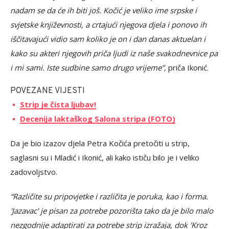
nadam se da će ih biti još. Kočić je veliko ime srpske i
svjetske književnosti, a crtajući njegova djela i ponovo ih
iščitavajući vidio sam koliko je on i dan danas aktuelan i
kako su akteri njegovih priča ljudi iz naše svakodnevnice pa
i mi sami. Iste sudbine samo drugo vrijeme”,
priča Ikonić.
POVEZANE VIJESTI
Strip je čista ljubav!
Decenija laktaškog Salona stripa (FOTO)
Da je bio izazov djela Petra Kočića pretočiti u strip,
saglasni su i Mladić i Ikonić, ali kako ističu bilo je i veliko
zadovoljstvo.
“Različite su pripovjetke i različita je poruka, kao i forma.
'Jazavac' je pisan za potrebe pozorišta tako da je bilo malo
nezgodnije adaptirati za potrebe strip izražaja, dok 'Kroz