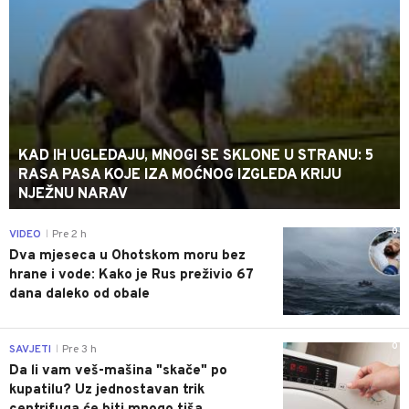
KAD IH UGLEDAJU, MNOGI SE SKLONE U STRANU: 5
RASA PASA KOJE IZA MOĆNOG IZGLEDA KRIJU
NJEŽNU NARAV
0
VIDEO
Pre 2 h
|
Dva mjeseca u Ohotskom moru bez
hrane i vode: Kako je Rus preživio 67
dana daleko od obale
0
SAVJETI
Pre 3 h
|
Da li vam veš-mašina "skače" po
kupatilu? Uz jednostavan trik