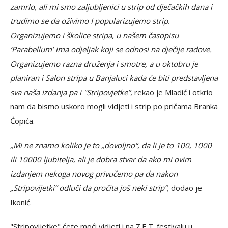
zamrlo, ali mi smo zaljubljenici u strip od dječačkih dana i
trudimo se da oživimo I popularizujemo strip.
Organizujemo i školice stripa, u našem časopisu
‘Parabellum’ ima odjeljak koji se odnosi na dječije radove.
Organizujemo razna druženja i smotre, a u oktobru je
planiran i Salon stripa u Banjaluci kada će biti predstavljena
sva naša izdanja pa i "Stripovjetke”
, rekao je Mladić i otkrio
nam da bismo uskoro mogli vidjeti i strip po pričama Branka
Ćopića.
„Mi ne znamo koliko je to „dovoljno“, da li je to 100, 1000
ili 10000 ljubitelja, ali je dobra stvar da ako mi ovim
izdanjem nekoga novog privučemo pa da nakon
„Stripovijetki“ odluči da pročita još neki strip”,
dodao je
Ikonić.
"Stripovijetke" ćete moći vidjeti i na Z.E.T. festivalu u