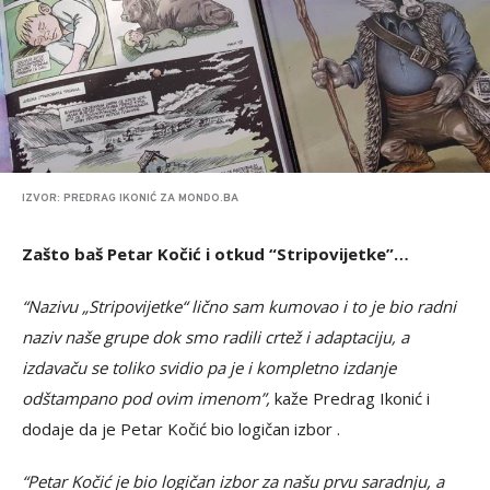
IZVOR: PREDRAG IKONIĆ ZA MONDO.BA
Zašto baš Petar Kočić i otkud “Stripovijetke”…
“Nazivu „Stripovijetke“ lično sam kumovao i to je bio radni
naziv naše grupe dok smo radili crtež i adaptaciju, a
izdavaču se toliko svidio pa je i kompletno izdanje
odštampano pod ovim imenom”,
kaže Predrag Ikonić i
dodaje da je Petar Kočić bio logičan izbor .
“Petar Kočić je bio logičan izbor za našu prvu saradnju, a