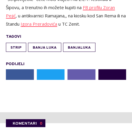
Šipovu, a trenutno ih možete kupiti na
FB profilu Zoran
Pejić
, u antikvarnici Ramajana,, na kiosku kod San Rema ili na
štandu
Igora Preradovića
u TC Zenit.
TAGOVI
STRIP
BANJA LUKA
BANJALUKA
PODIJELI
KOMENTARI
0