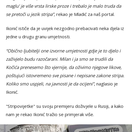
maglu' je više vrsta lirske proze i trebalo je malo truda da
se pretoči u jezik stripa”,
rekao je Mladić za naš portal.
Ikonić ističe da je uvijek nezgodno prebacivati neka djela iz
jedne u drugu granu umjetnosti.
“Obično ljubitelji one izvorne umjetnosti gdje je to djelo i
zaživjelo budu razočarani. Milan i ja smo se trudili da
Kočića prenesemo što vjernije, da oživimo njegove likove,
poštujući istovremeno sve pisane i nepisane zakone stripa.
Koliko smo uspjeli, na javnosti je da ocijeni”
, naglasio je
Ikonić.
"Stripovijetke" su svoju premijeru doživjele u Rusiji, a kako
nam je rekao Ikonić tražio se primjerak više.