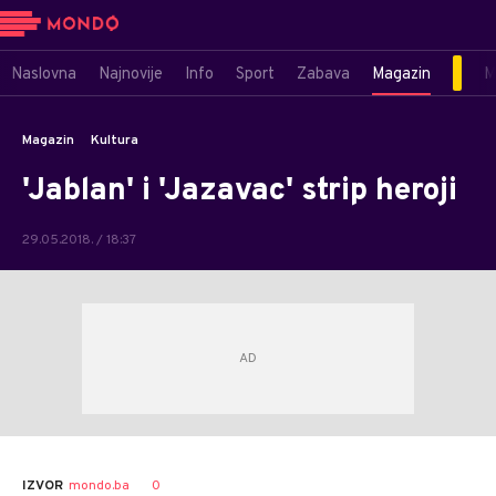
Naslovna
Najnovije
Info
Sport
Zabava
Magazin
M
Magazin
Kultura
'Jablan' i 'Jazavac' strip heroji
29.05.2018. / 18:37
Dragana
AUTOR
0
IZVOR
mondo.ba
Božić