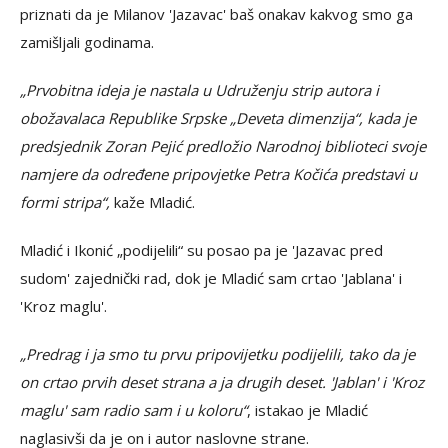
priznati da je Milanov 'Jazavac' baš onakav kakvog smo ga
zamišljali godinama.
„Prvobitna ideja je nastala u Udruženju strip autora i
obožavalaca Republike Srpske „Deveta dimenzija“, kada je
predsjednik Zoran Pejić predložio Narodnoj biblioteci svoje
namjere da određene pripovjetke Petra Kočića predstavi u
formi stripa“,
kaže Mladić.
Mladić i Ikonić „podijelili“ su posao pa je 'Jazavac pred
sudom' zajednički rad, dok je Mladić sam crtao 'Jablana' i
'Kroz maglu'.
„Predrag i ja smo tu prvu pripovijetku podijelili, tako da je
on crtao prvih deset strana a ja drugih deset. 'Jablan' i 'Kroz
maglu' sam radio sam i u koloru“
, istakao je Mladić
naglasivši da je on i autor naslovne strane.