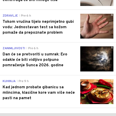
centrifuga će biti mnogo tiša
0
ZDRAVLJE
Pre 6 h
|
Tokom vrućina tijelo neprimjetno gubi
vodu: Jednostavan test sa kožom
pomaže da prepoznate problem
0
ZANIMLJIVOSTI
Pre 6 h
|
Dan će se pretvoriti u sumrak: Evo
odakle će biti vidljivo potpuno
pomračenje Sunca 2026. godine
0
KUHINJA
Pre 9 h
|
Kad jednom probate gibanicu sa
mlincima, klasične kore vam više neće
pasti na pamet