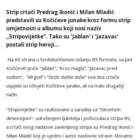
Strip crtači Predrag Ikonić i Milan Mladić
predstavili su Kočićeve junake kroz formu strip
umjetnosti u albumu koji nosi naziv
„Stripovijetke“. Tako su 'Jablan' i 'Jazavac'
postali strip heroji...
Na 60 strana u tvrdokoričenom izdanju B5 formata, sa pet
Kočićevih priča: “Jablan”, “Kroz maglu”, “Jazavac pred
sudom”, “Mrgud” i “Grob slatke duše” ova dva crtača
uspjela su oživjeti Kočićeve junake, ali na malo drugačiji
način.
"Stripovijetke" su realizovane u saradnji sa “Devetom
dimenzijom”- udruženjem ljubitelja i poštovalaca stripa RS,
a crtači ovog nadasve zanimljivog stripa su Predrag Ikonić i
Milan Mladić koji je ujedno i autor naslovne strane. Moramo