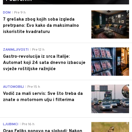
0
DOM
Pre 9 h
|
7 grešaka zbog kojih soba izgleda
pretrpano: Evo kako da maksimalno
iskoristite kvadraturu
0
ZANIMLJIVOSTI
Pre 12 h
|
Gastro-revolucija iz srca Italije:
Automat koji 24 sata dnevno izbacuje
svježe roštiljske ražnjiće
0
AUTOMOBILI
Pre 15 h
|
Vodič za mali servis: Sve što treba da
znate o motornom ulju i filterima
0
LJUBIMCI
Pre 16 h
|
Orao Feliks ponovo na slobodi: Nakon