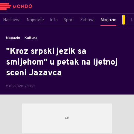
Naslovna
Najnovije
Info
Sport
Zabava
Magazin
M
Magazin
Kultura
"Kroz srpski jezik sa
smijehom" u petak na ljetnoj
sceni Jazavca
11.08.2020. / 13:21