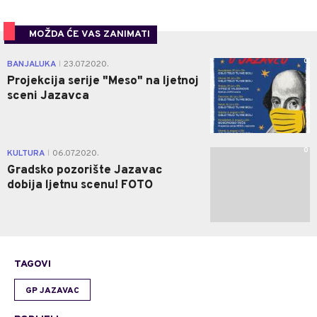
MOŽDA ĆE VAS ZANIMATI
0
BANJALUKA
23.07.2020.
|
Projekcija serije "Meso" na ljetnoj
sceni Jazavca
0
KULTURA
06.07.2020.
|
Gradsko pozorište Jazavac
dobija ljetnu scenu! FOTO
TAGOVI
GP JAZAVAC