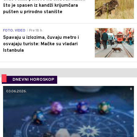
što je spasen iz kandži krijumčara
pušten u prirodno stanište
0
FOTO, VIDEO
Pre 18 h
|
Spavaju u izlozima, čuvaju metro i
osvajaju turiste: Mačke su vladari
Istanbula
DNEVNI HOROSKOP
0
03.06.2026.