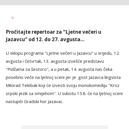
Siniša
AUTOR
0
Stanić
Pročitajte repertoar za "Ljetne večeri u
Jazavcu" od 12. do 27. avgusta...
U sklopu programa "Ljetne večeri u Jazavcu" u srijedu, 12.
avgusta i četvrtak, 13. avgusta izvešće predstavu
"Pidžama za šestoro", a u petak, 14. avgusta nas čeka
posebno veče na ljetnoj sceni jer je gost Jazavca lingvista
Milorad Telebak koji će izvesti svoju monokomediju "Kroz
srpski jezik sa smijehom". U subotu 15.8. će na ljetnoj sceni
nastupiti Gradski hor Jazavac.