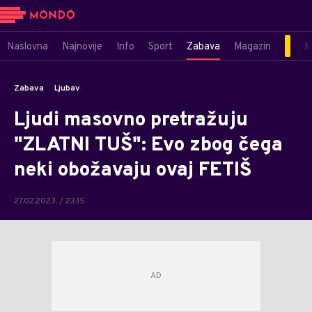
Naslovna
Najnovije
Info
Sport
Zabava
Magazin
M
Zabava
Ljubav
Ljudi masovno pretražuju
"ZLATNI TUŠ": Evo zbog čega
neki obožavaju ovaj FETIŠ
27.02.2023. / 23:15