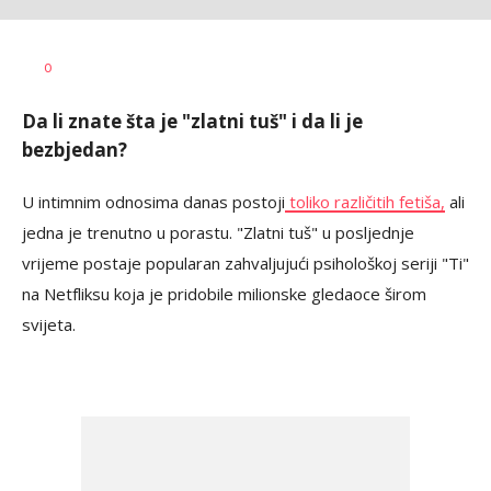
Teodora
AUTOR
0
Boškovski
Da li znate šta je "zlatni tuš" i da li je
bezbjedan?
U intimnim odnosima danas postoji
toliko različitih fetiša,
ali
jedna je trenutno u porastu. "Zlatni tuš" u posljednje
vrijeme postaje popularan zahvaljujući psihološkoj seriji "Ti"
na Netfliksu koja je pridobile milionske gledaoce širom
svijeta.