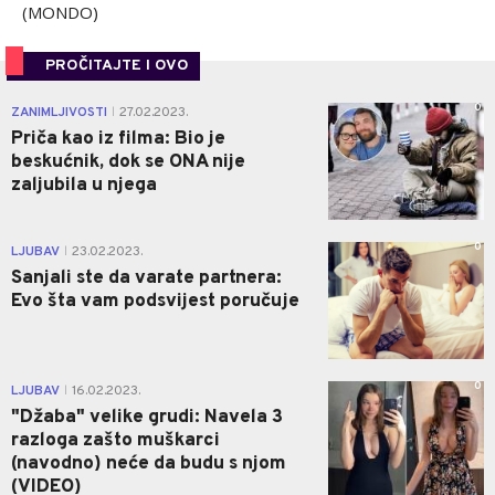
(MONDO)
PROČITAJTE I OVO
0
ZANIMLJIVOSTI
27.02.2023.
|
Priča kao iz filma: Bio je
beskućnik, dok se ONA nije
zaljubila u njega
0
LJUBAV
23.02.2023.
|
Sanjali ste da varate partnera:
Evo šta vam podsvijest poručuje
0
LJUBAV
16.02.2023.
|
"Džaba" velike grudi: Navela 3
razloga zašto muškarci
(navodno) neće da budu s njom
(VIDEO)