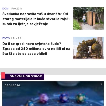
0
DOM
Pre 22 h
|
Šveđanka napravila tuš u dvorištu: Od
starog materijala iz kuće stvorila rajski
kutak za ljetnje osvježenje
0
FOTO
Pre 23 h
|
Da li se gradi novo svjetsko čudo?
Zgrada od 240 miliona evra ne liči ni na
šta što ste do sada vidjeli
DNEVNI HOROSKOP
0
03.06.2026.