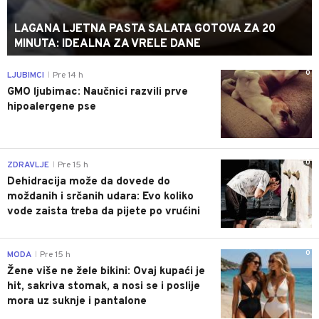
LAGANA LJETNA PASTA SALATA GOTOVA ZA 20
MINUTA: IDEALNA ZA VRELE DANE
0
LJUBIMCI
Pre 14 h
|
GMO ljubimac: Naučnici razvili prve
hipoalergene pse
0
ZDRAVLJE
Pre 15 h
|
Dehidracija može da dovede do
moždanih i srčanih udara: Evo koliko
vode zaista treba da pijete po vrućini
0
MODA
Pre 15 h
|
Žene više ne žele bikini: Ovaj kupaći je
hit, sakriva stomak, a nosi se i poslije
mora uz suknje i pantalone