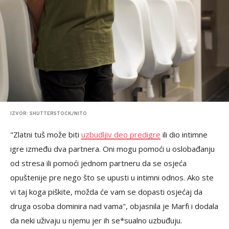
IZVOR: SHUTTERSTOCK/NITO
"Zlatni tuš može biti
uzbudljiv deo predigre
ili dio intimne
igre između dva partnera. Oni mogu pomoći u oslobađanju
od stresa ili pomoći jednom partneru da se osjeća
opuštenije pre nego što se upusti u intimni odnos. Ako ste
vi taj koga piškite, možda će vam se dopasti osjećaj da
druga osoba dominira nad vama", objasnila je Marfi i dodala
da neki uživaju u njemu jer ih se*sualno uzbuđuju.