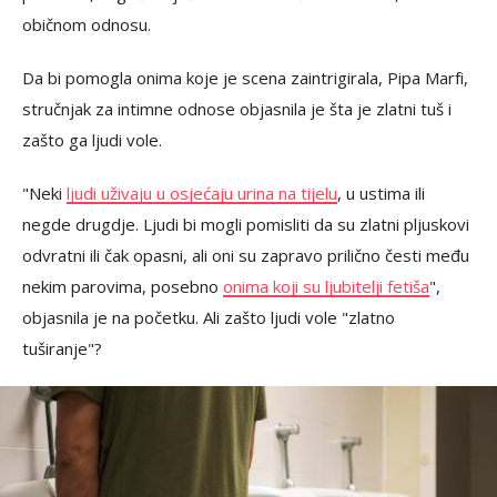
običnom odnosu.
Da bi pomogla onima koje je scena zaintrigirala, Pipa Marfi,
stručnjak za intimne odnose objasnila je šta je zlatni tuš i
zašto ga ljudi vole.
"Neki
ljudi uživaju u osjećaju urina na tijelu
, u ustima ili
negde drugdje. Ljudi bi mogli pomisliti da su zlatni pljuskovi
odvratni ili čak opasni, ali oni su zapravo prilično česti među
nekim parovima, posebno
onima koji su ljubitelji fetiša
",
objasnila je na početku. Ali zašto ljudi vole "zlatno
tuširanje"?