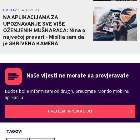
0
LJUBAV
14.02.2023.
|
NA APLIKACIJAMA ZA
UPOZNAVANJE SVE VIŠE
OŽENJENIH MUŠKARACA: Nina o
najvećoj prevari - Mislila sam da
je SKRIVENA KAMERA
Naše vijesti ne morate da provjeravate
Budite bolje informisani od drugih, preuzmite Mondo mobilnu
aplikaciju
PREUZMI APLIKACIJU
TAGOVI