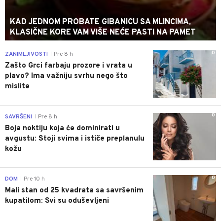
KAD JEDNOM PROBATE GIBANICU SA MLINCIMA,
KLASIČNE KORE VAM VIŠE NEĆE PASTI NA PAMET
0
ZANIMLJIVOSTI
Pre 8 h
|
Zašto Grci farbaju prozore i vrata u
plavo? Ima važniju svrhu nego što
mislite
0
SAVRŠENI
Pre 8 h
|
Boja noktiju koja će dominirati u
avgustu: Stoji svima i ističe preplanulu
kožu
0
DOM
Pre 10 h
|
Mali stan od 25 kvadrata sa savršenim
kupatilom: Svi su oduševljeni