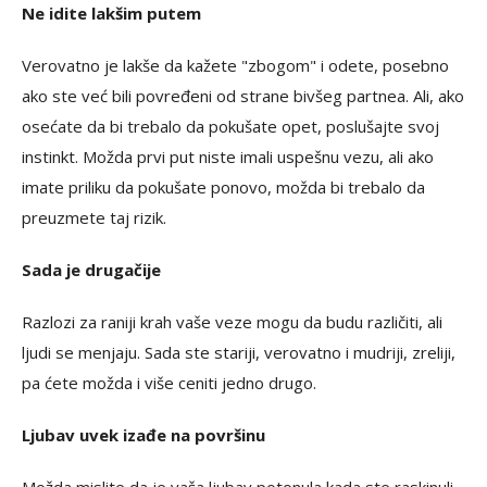
Ne idite lakšim putem
Verovatno je lakše da kažete "zbogom" i odete, posebno
ako ste već bili povređeni od strane bivšeg partnea. Ali, ako
osećate da bi trebalo da pokušate opet, poslušajte svoj
instinkt. Možda prvi put niste imali uspešnu vezu, ali ako
imate priliku da pokušate ponovo, možda bi trebalo da
preuzmete taj rizik.
Sada je drugačije
Razlozi za raniji krah vaše veze mogu da budu različiti, ali
ljudi se menjaju. Sada ste stariji, verovatno i mudriji, zreliji,
pa ćete možda i više ceniti jedno drugo.
Ljubav uvek izađe na površinu
Možda mislite da je vaša ljubav potonula kada ste raskinuli,