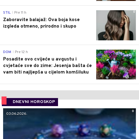
0
STIL
Pre 11 h
|
Zaboravite balajaž: Ova boja kose
izgleda otmeno, prirodno i skupo
0
DOM
Pre 12 h
|
Posadite ovo cvijeće u avgustu i
cvjetaće sve do zime: Jesenja bašta će
vam biti najljepša u cijelom komšiluku
DNEVNI HOROSKOP
0
03.06.2026.