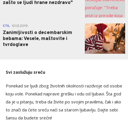
zašto se ljudi hrane nezdravo"
0
STIL
01.12.2019.
|
Zanimljivosti o decembarskim
bebama: Vesele, maštovite i
tvrdoglave
Svi zaslužuju sreću
Ponekad se ljudi zbog životnih okolnosti razdvoje od osobe
koju vole. Ponekad naprave grešku i odu od ljubavi. Šta god
da je u pitanju, treba da živite po svojim pravilima, čak i ako
to znači da ćete sreću naći sa starom ljubavlju. Dajte sebi
šansu da budete srećni!