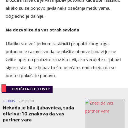
ali ako su se ponovo javila neka osećanja među vama,
očigledno je da nije.
Ne dozvolite da vas strah savlada
Ukoliko ste već jednom raskinuli i propatili zbog toga,
potpuno je razumljivo da se plašite obnove ljubavi jer ne
želite opet da prolazite kroz isto. Ali, ako verujete u ljubav i
sigurni ste da je ljubav to što osećate, onda treba da se
borite i pokušate ponovo.
PROČITAJTE I OVO:
0
LJUBAV
29.11.2019.
|
Nekada je bila ljubavnica, sada
otkriva: 10 znakova da vas
partner vara