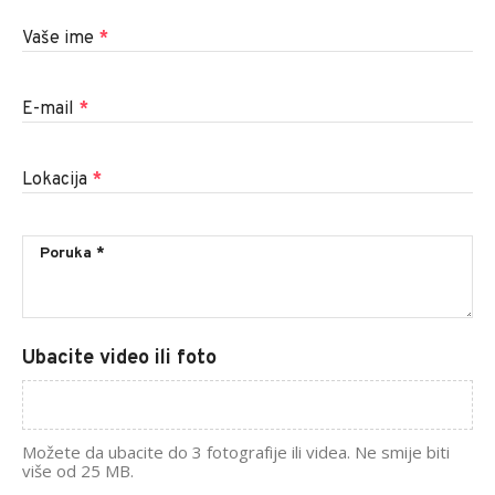
Vaše ime
*
E-mail
*
Lokacija
*
Ubacite video ili foto
Možete da ubacite do 3 fotografije ili videa. Ne smije biti
više od 25 MB.