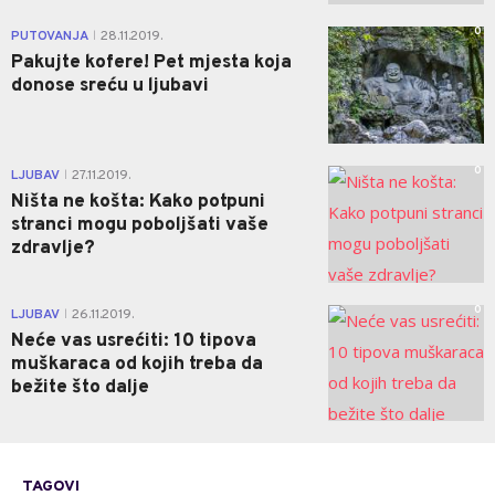
0
PUTOVANJA
28.11.2019.
|
Pakujte kofere! Pet mjesta koja
donose sreću u ljubavi
0
LJUBAV
27.11.2019.
|
Ništa ne košta: Kako potpuni
stranci mogu poboljšati vaše
zdravlje?
0
LJUBAV
26.11.2019.
|
Neće vas usrećiti: 10 tipova
muškaraca od kojih treba da
bežite što dalje
TAGOVI