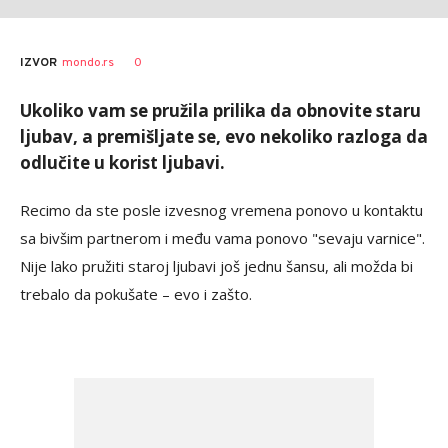
0
IZVOR
mondo.rs
Ukoliko vam se pružila prilika da obnovite staru
ljubav, a premišljate se, evo nekoliko razloga da
odlučite u korist ljubavi.
Recimo da ste posle izvesnog vremena ponovo u kontaktu
sa bivšim partnerom i među vama ponovo "sevaju varnice".
Nije lako pružiti staroj ljubavi još jednu šansu, ali možda bi
trebalo da pokušate – evo i zašto.