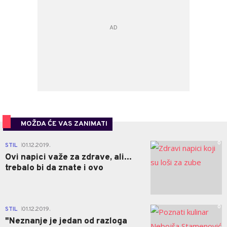
MOŽDA ĆE VAS ZANIMATI
0
STIL
01.12.2019.
|
Ovi napici važe za zdrave, ali...
trebalo bi da znate i ovo
0
STIL
01.12.2019.
|
"Neznanje je jedan od razloga