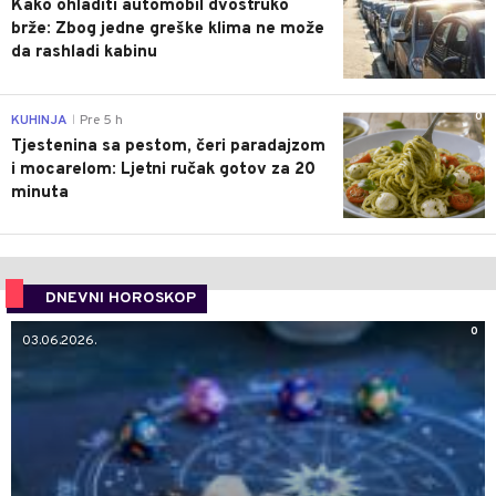
Kako ohladiti automobil dvostruko
brže: Zbog jedne greške klima ne može
da rashladi kabinu
0
KUHINJA
Pre 5 h
|
Tjestenina sa pestom, čeri paradajzom
i mocarelom: Ljetni ručak gotov za 20
minuta
DNEVNI HOROSKOP
0
03.06.2026.