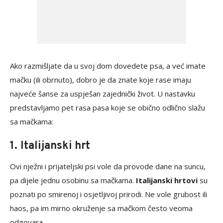
Ako razmišljate da u svoj dom dovedete psa, a već imate
mačku (ili obrnuto), dobro je da znate koje rase imaju
najveće šanse za uspješan zajednički život. U nastavku
predstavljamo pet rasa pasa koje se obično odlično slažu
sa mačkama:
1. Italijanski hrt
Ovi nježni i prijateljski psi vole da provode dane na suncu,
pa dijele jednu osobinu sa mačkama.
Italijanski hrtovi
su
poznati po smirenoj i osjetljivoj prirodi. Ne vole grubost ili
haos, pa im mirno okruženje sa mačkom često veoma
odgovara.