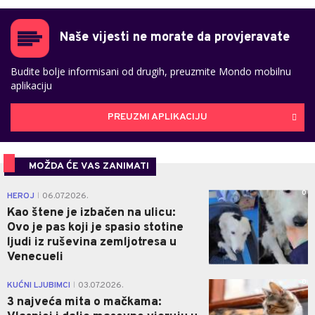
Naše vijesti ne morate da provjeravate
Budite bolje informisani od drugih, preuzmite Mondo mobilnu
aplikaciju
PREUZMI APLIKACIJU
MOŽDA ĆE VAS ZANIMATI
0
HEROJ
06.07.2026.
|
Kao štene je izbačen na ulicu:
Ovo je pas koji je spasio stotine
ljudi iz ruševina zemljotresa u
Venecueli
0
KUĆNI LJUBIMCI
03.07.2026.
|
3 najveća mita o mačkama: