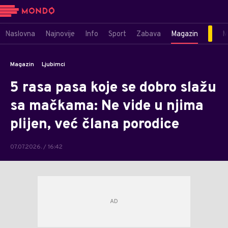
Naslovna
Najnovije
Info
Sport
Zabava
Magazin
M
Magazin
Ljubimci
5 rasa pasa koje se dobro slažu
sa mačkama: Ne vide u njima
plijen, već člana porodice
07.07.2026. / 16:42