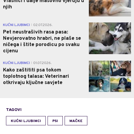
Vlasnici i dalje masovno vjeruju u
njih
0
KUĆNI LJUBIMCI
02.07.2026.
|
Pet neustrašivih rasa pasa:
Nevjerovatno hrabri, ne plaše se
ničega i štite porodicu po svaku
cijenu
0
KUĆNI LJUBIMCI
01.07.2026.
|
Kako zaštititi psa tokom
toplotnog talasa: Veterinari
otkrivaju ključne savjete
TAGOVI
KUĆNI LJUBIMCI
PSI
MAČKE