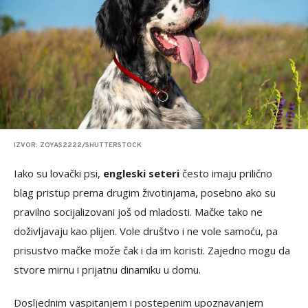
IZVOR: ZOYAS2222/SHUTTERSTOCK
Iako su lovački psi,
engleski seteri
često imaju prilično
blag pristup prema drugim životinjama, posebno ako su
pravilno socijalizovani još od mladosti. Mačke tako ne
doživljavaju kao plijen. Vole društvo i ne vole samoću, pa
prisustvo mačke može čak i da im koristi. Zajedno mogu da
stvore mirnu i prijatnu dinamiku u domu.
Dosljednim vaspitanjem i postepenim upoznavanjem