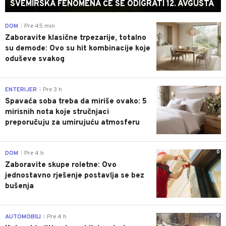
SVEMIRSKA FENOMENA ĆE SE ODIGRATI 12. AVGUSTA
0
DOM
Pre 45 min
|
Zaboravite klasične trpezarije, totalno
su demode: Ovo su hit kombinacije koje
oduševe svakog
0
ENTERIJER
Pre 3 h
|
Spavaća soba treba da miriše ovako: 5
mirisnih nota koje stručnjaci
preporučuju za umirujuću atmosferu
0
DOM
Pre 4 h
|
Zaboravite skupe roletne: Ovo
jednostavno rješenje postavlja se bez
bušenja
0
AUTOMOBILI
Pre 4 h
|