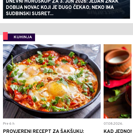
DNEVNI HOROSKOP ZA 3. JUN 2026: JEDAN ZNAK
DOBIJA NOVAC KOJI JE DUGO ČEKAO, NEKO IMA
SUDBINSKI SUSRET...
KUHINJA
0
Pre 6 h
07.08.2026.
PROVJERENI RECEPT ZA ŠAKŠUKU:
KAD JEDNOM