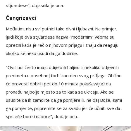
stjuardese", objasnila je ona.
Čangrizavci
Međutim, nisu svi putnici tako divni i ljubazni. Na primjer,
ljudi koje ova stjuardesa naziva "modernim" veoma su
oprezni kada je reč o njihovom prljagu i znaju da reaguju
ukoliko se neko usudi da ga dodirne.
"Ovi ljudi često imaju odijelo ili haljinu ili nekoliko odjevnih
predmeta u posebnoj torbi kao deo svog prtljaga. Obično
će provesti dobrih pet do 10 minuta pokušavajući da
pronađu najbolje mjesto za to kada se ukrcaju. Ako se
usudite da ih zamolite da ga pomjere ili, ne daj Bože, sami
ga pomjerite, pripremite se za svađu jer će učiniti sve da
spriječe bore i nabore", dodaje ona.