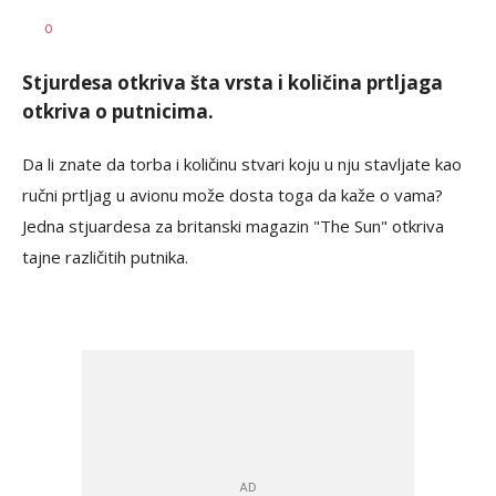
Teodora
AUTOR
0
Boškovski
Stjurdesa otkriva šta vrsta i količina prtljaga
otkriva o putnicima.
Da li znate da torba i količinu stvari koju u nju stavljate kao
ručni prtljag u avionu može dosta toga da kaže o vama?
Jedna stjuardesa za britanski magazin "The Sun" otkriva
tajne različitih putnika.