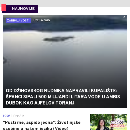
NAJNOVIJE
0
Pre 14 min
ZANIMLJIVOSTI
OD DŽINOVSKOG RUDNIKA NAPRAVILI KUPALIŠTE:
ŠPANCI SIPALI 500 MILIJARDI LITARA VODE U AMBIS
DUBOK KAO AJFELOV TORANJ
0
100!
Pre 2 h
|
"Pusti me, aspido jedna": Životinjske
osobine u našem jeziku (Video)