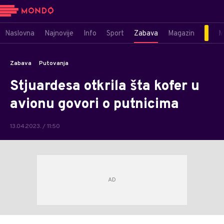
Naslovna
Najnovije
Info
Sport
Zabava
Magazin
M
Zabava
Putovanja
Stjuardesa otkrila šta kofer u
avionu govori o putnicima
13.04.2023. / 11:50