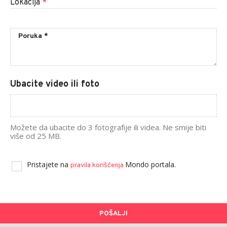
Lokacija
*
Ubacite video ili foto
Možete da ubacite do 3 fotografije ili videa. Ne smije biti
više od 25 MB.
Pristajete na
Mondo portala.
pravila korišćenja
POŠALJI