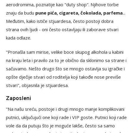
aerodromima, poznatije kao "duty shop". Njihove torbe
znaju da budu
pune pića, cigareta, čokolada, parfema
...
Međutim, kako ističe stjuardesa, često postoji dobra
strana ovih ljudi - oni često ostavljaju ili zaborave stvari
kada odlaze.
"Pronašla sam mirise, velike boce skupog alkohola u kabini
na kraju leta i pravilo za to je obično da sklonimo sa strane i
sačuvamo. Nešto drugo što se mnogo ostavlja su igračke i
opšte dječije stvari od roditelja koji takođe nose previše
stvari", objasnila je stjuardesa.
Zaposleni
"Na našu sreću, postoje i drugi mnogo manje komplikovani
putnici, uključujući one koji rade i VIP goste. Putnici koji rade
vole da da putuju što je moguće lakše, često sa samo