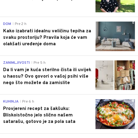
0
DOM
Pre 2 h
|
Kako izabrati idealnu veličinu tepiha za
svaku prostoriju? Pravila koja će vam
olakšati uređenje doma
0
ZANIMLJIVOSTI
Pre 5 h
|
Da li vam je kuća sterilno čista ili uvijek
u haosu? Ovo govori o vašoj psihi više
nego što možete da zamislite
0
KUHINJA
Pre 6 h
|
Provjereni recept za šakšuku:
Bliskoistočno jelo slično našem
satarašu, gotovo je za pola sata