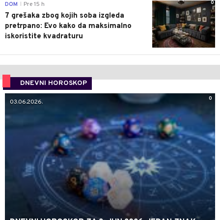
0
DOM
Pre 15 h
|
7 grešaka zbog kojih soba izgleda
pretrpano: Evo kako da maksimalno
iskoristite kvadraturu
DNEVNI HOROSKOP
0
03.06.2026.