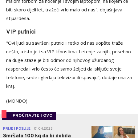
malom torbom za noćenje i svojim laptopom, na kojem će
biti skoro cijeli let, tražeći vrlo malo od nas", objašnjava
stjuardesa.
VIP putnici
"Ovi ljudi su savršeni putnici i retko od nas uopšte traže
nešto, a isto je i sa VIP ličnostima. Letenje za njih, posebno
na duge staze je biti odmor od njihovog užurbanog
rasporeda i vrlo često će samo željeti da isključe svoje
telefone, sede i gledaju televizor ili spavaju", dodaje ona za
kraj.
(MONDO)
PROČITAJTE I OVO
0
PRIJE I POSLIJE
01.04.2023.
|
Smršala 100 kg da bi dobila