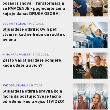
posao iz snova: Transformacija
za PAMĆENJE - pogledajte ženu
koja je danas DRUGA OSOBA!
0
OVO NISTE ZNALI
14.07.2022.
|
Stjuardese otkrile: Ovih pet
stvari nikad ne treba da radite u
avionu
0
NI NA KRAJ PAMETI!
24.03.2022.
|
Zašto vas stjuardese odmjere
kada uđete u avion?
0
SVE OBELODANILA
11.07.2021.
|
Stjuardesa otkrila pravila koja
mora da poštuje: Sve je tačno
određeno, kao u vojsci! (VIDEO)