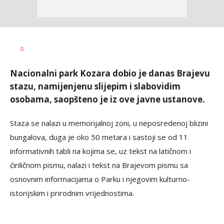
Dragana
AUTOR
0
Božić
Nacionalni park Kozara dobio je danas Brajevu
stazu, namijenjenu slijepim i slabovidim
osobama, saopšteno je iz ove javne ustanove.
Staza se nalazi u memorijalnoj zoni, u neposredenoj blizini
bungalova, duga je oko 50 metara i sastoji se od 11
informativnih tabli na kojima se, uz tekst na latičnom i
ćiriličnom pismu, nalazi i tekst na Brajevom pismu sa
osnovnim informacijama o Parku i njegovim kulturno-
istorijskim i prirodnim vrijednostima.