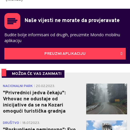
Naše vijesti ne morate da provjeravate
Budite bolje informisani od drugih, preuzmite Mondo mobilnu
aplikaciju
PREUZMI APLIKACIJU
MOŽDA ĆE VAS ZANIMATI
0
NACIONALNI PARK
20.02.2023.
|
"Privrednici jedva čekaju":
Vrhovac ne odustaje od
inicijative da se na Kozari
omogući turistička gradnja
0
DRUŠTVO
18.07.2023.
|