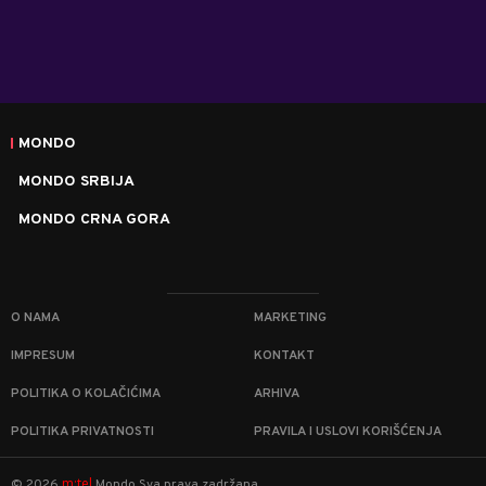
MONDO
MONDO SRBIJA
MONDO CRNA GORA
O NAMA
MARKETING
IMPRESUM
KONTAKT
POLITIKA O KOLAČIĆIMA
ARHIVA
POLITIKA PRIVATNOSTI
PRAVILA I USLOVI KORIŠĆENJA
m:tel
©
2026
Mondo
Sva prava zadržana.