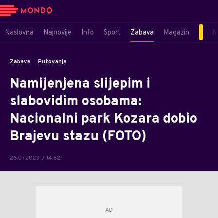
Naslovna
Najnovije
Info
Sport
Zabava
Magazin
M
Zabava
Putovanja
Namijenjena slijepim i
slabovidim osobama:
Nacionalni park Kozara dobio
Brajevu stazu (FOTO)
26.07.2023. / 14:52