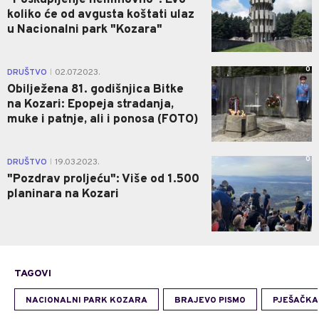
"Poskupljenje neminovno": Evo
koliko će od avgusta koštati ulaz
u Nacionalni park "Kozara"
0
DRUŠTVO
02.07.2023.
|
Obilježena 81. godišnjica Bitke
na Kozari: Epopeja stradanja,
muke i patnje, ali i ponosa (FOTO)
0
DRUŠTVO
19.03.2023.
|
"Pozdrav proljeću": Više od 1.500
planinara na Kozari
TAGOVI
NACIONALNI PARK KOZARA
BRAJEVO PISMO
PJEŠAČKA