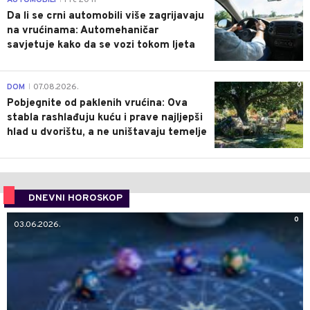
Da li se crni automobili više zagrijavaju
na vrućinama: Automehaničar
savjetuje kako da se vozi tokom ljeta
0
DOM
07.08.2026.
|
Pobjegnite od paklenih vrućina: Ova
stabla rashlađuju kuću i prave najljepši
hlad u dvorištu, a ne uništavaju temelje
DNEVNI HOROSKOP
0
03.06.2026.