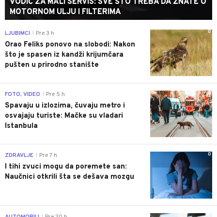
VODIČ ZA MALI SERVIS: SVE ŠTO TREBA DA ZNATE O
MOTORNOM ULJU I FILTERIMA
0
LJUBIMCI
Pre 3 h
|
Orao Feliks ponovo na slobodi: Nakon
što je spasen iz kandži krijumčara
pušten u prirodno stanište
0
FOTO, VIDEO
Pre 5 h
|
Spavaju u izlozima, čuvaju metro i
osvajaju turiste: Mačke su vladari
Istanbula
0
ZDRAVLJE
Pre 7 h
|
I tihi zvuci mogu da poremete san:
Naučnici otkrili šta se dešava mozgu
0
AUTOMOBILI
Pre 20 h
|