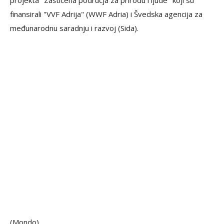
projekta "Zaštićena područja za prirodu i ljude" koji su
finansirali "VVF Adrija" (WWF Adria) i Švedska agencija za
međunarodnu saradnju i razvoj (Sida).
(Mondo)