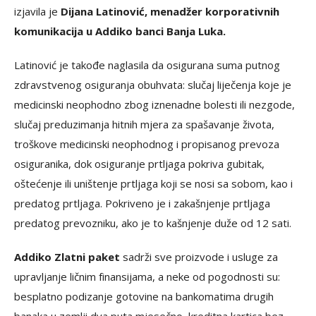
izjavila je
Dijana Latinović, menadžer korporativnih
komunikacija u Addiko banci Banja Luka.
Latinović je takođe naglasila da osigurana suma putnog
zdravstvenog osiguranja obuhvata: slučaj liječenja koje je
medicinski neophodno zbog iznenadne bolesti ili nezgode,
slučaj preduzimanja hitnih mjera za spašavanje života,
troškove medicinski neophodnog i propisanog prevoza
osiguranika, dok osiguranje prtljaga pokriva gubitak,
oštećenje ili uništenje prtljaga koji se nosi sa sobom, kao i
predatog prtljaga. Pokriveno je i zakašnjenje prtljaga
predatog prevozniku, ako je to kašnjenje duže od 12 sati.
Addiko Zlatni paket
sadrži sve proizvode i usluge za
upravljanje ličnim finansijama, a neke od pogodnosti su:
besplatno podizanje gotovine na bankomatima drugih