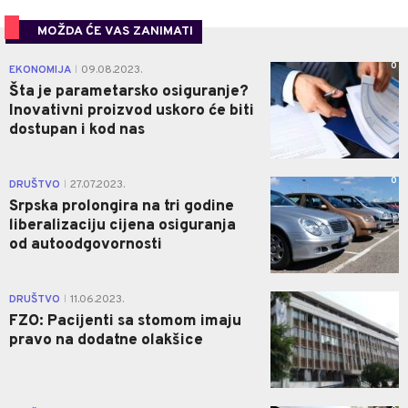
MOŽDA ĆE VAS ZANIMATI
0
EKONOMIJA
09.08.2023.
|
Šta je parametarsko osiguranje?
Inovativni proizvod uskoro će biti
dostupan i kod nas
0
DRUŠTVO
27.07.2023.
|
Srpska prolongira na tri godine
liberalizaciju cijena osiguranja
od autoodgovornosti
0
DRUŠTVO
11.06.2023.
|
FZO: Pacijenti sa stomom imaju
pravo na dodatne olakšice