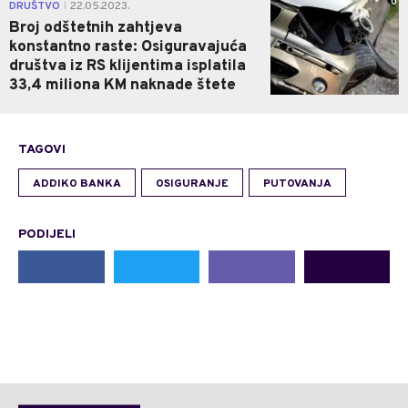
0
DRUŠTVO
22.05.2023.
|
Broj odštetnih zahtjeva
konstantno raste: Osiguravajuća
društva iz RS klijentima isplatila
33,4 miliona KM naknade štete
TAGOVI
ADDIKO BANKA
OSIGURANJE
PUTOVANJA
PODIJELI