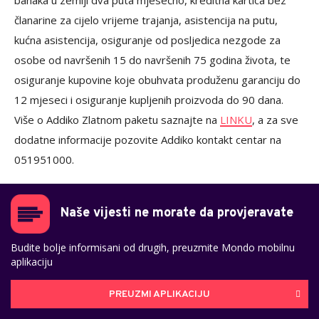
banaka u zemlji dva puta mjesečno, kreditna kartica bez
članarine za cijelo vrijeme trajanja, asistencija na putu,
kućna asistencija, osiguranje od posljedica nezgode za
osobe od navršenih 15 do navršenih 75 godina života, te
osiguranje kupovine koje obuhvata produženu garanciju do
12 mjeseci i osiguranje kupljenih proizvoda do 90 dana.
Više o Addiko Zlatnom paketu saznajte na
LINKU
, a za sve
dodatne informacije pozovite Addiko kontakt centar na
051951000.
Naše vijesti ne morate da provjeravate
Budite bolje informisani od drugih, preuzmite Mondo mobilnu
aplikaciju
PREUZMI APLIKACIJU