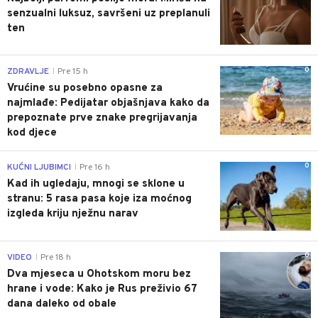
senzualni luksuz, savršeni uz preplanuli
ten
0
ZDRAVLJE
Pre 15 h
|
Vrućine su posebno opasne za
najmlađe: Pedijatar objašnjava kako da
prepoznate prve znake pregrijavanja
kod djece
0
KUĆNI LJUBIMCI
Pre 16 h
|
Kad ih ugledaju, mnogi se sklone u
stranu: 5 rasa pasa koje iza moćnog
izgleda kriju nježnu narav
0
VIDEO
Pre 18 h
|
Dva mjeseca u Ohotskom moru bez
hrane i vode: Kako je Rus preživio 67
dana daleko od obale