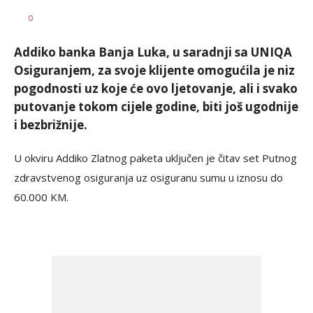
Vesna
AUTOR
0
Kerkez
Addiko banka Banja Luka, u saradnji sa UNIQA
Osiguranjem, za svoje klijente omogućila je niz
pogodnosti uz koje će ovo ljetovanje, ali i svako
putovanje tokom cijele godine, biti još ugodnije
i bezbrižnije.
U okviru Addiko Zlatnog paketa uključen je čitav set Putnog
zdravstvenog osiguranja uz osiguranu sumu u iznosu do
60.000 KM.