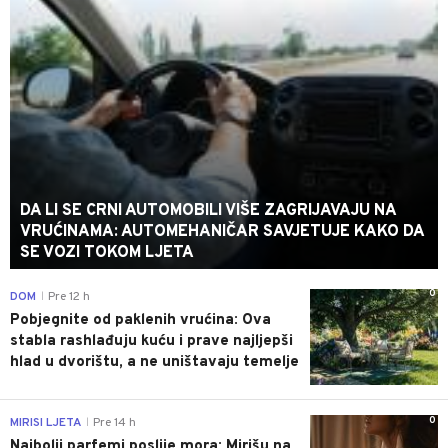
DA LI SE CRNI AUTOMOBILI VIŠE ZAGRIJAVAJU NA
VRUĆINAMA: AUTOMEHANIČAR SAVJETUJE KAKO DA
SE VOZI TOKOM LJETA
0
DOM
Pre 12 h
|
Pobjegnite od paklenih vrućina: Ova
stabla rashlađuju kuću i prave najljepši
hlad u dvorištu, a ne uništavaju temelje
0
MIRISI LJETA
Pre 14 h
|
Najbolji parfemi poslije mora: Mirišu na