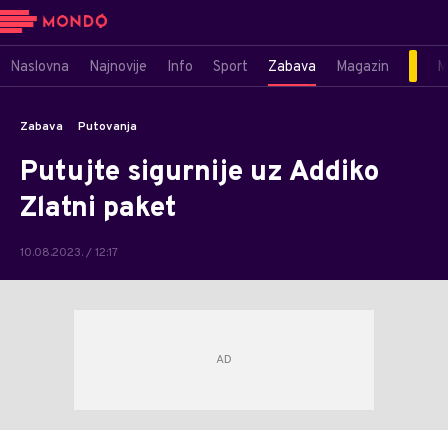
Naslovna
Najnovije
Info
Sport
Zabava
Magazin
M
Zabava
Putovanja
Putujte sigurnije uz Addiko
Zlatni paket
10.08.2023. / 12:17