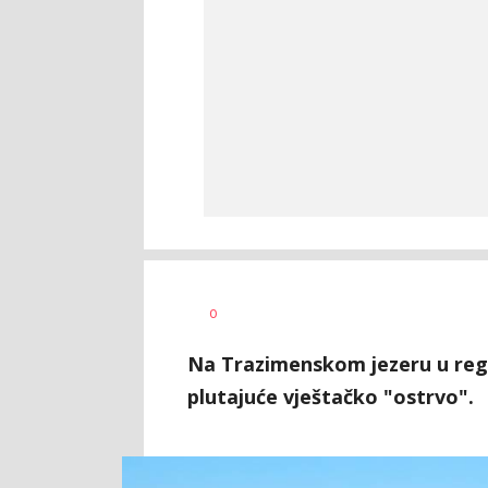
Tamara
AUTOR
0
Veličković
Na Trazimenskom jezeru u regio
plutajuće vještačko "ostrvo".