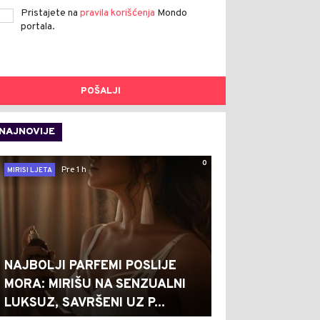
Pristajete na
pravila korišćenja
Mondo
portala.
POŠALJI
NAJNOVIJE
0
Pre 1 h
MIRISI LJETA
NAJBOLJI PARFEMI POSLIJE
MORA: MIRIŠU NA SENZUALNI
LUKSUZ, SAVRŠENI UZ P...