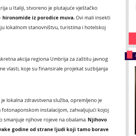
a u Italiji, stvoreno je plutajuće vještačko
 -
hironomide iz porodice muva.
Ovi mali insekti
ju lokalnom stanovništvu, turistima i hotelskoj
nkretna akcija regiona Umbrija za zaštitu javnog
lne vlasti, koje su finansirale projekat suzbijanja
a je lokalna zdravstvena služba, opremljeno je
fotonaponskom instalacijom, zahvaljujući kojoj
o smanjuje njihove rojeve na obalama.
Njihovo
 svake godine od strane ljudi koji tamo borave