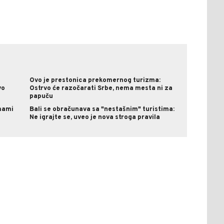
Ovo je prestonica prekomernog turizma:
vo
Ostrvo će razočarati Srbe, nema mesta ni za
papuču
mami
Bali se obračunava sa "nestašnim" turistima:
Ne igrajte se, uveo je nova stroga pravila