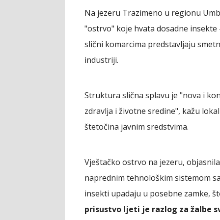
Na jezeru Trazimeno u regionu Umbrij
"ostrvo" koje hvata dosadne insekte
slični komarcima predstavljaju smetn
industriji.
Struktura slična splavu je "nova i ko
zdravlja i životne sredine", kažu loka
štetočina javnim sredstvima.
Vještačko ostrvo na jezeru, objasnil
naprednim tehnološkim sistemom sa 
insekti upadaju u posebne zamke, št
prisustvo ljeti je razlog za žalbe