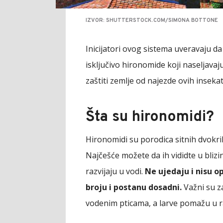
IZVOR: SHUTTERSTOCK.COM/SIMONA BOTTONE
Inicijatori ovog sistema uveravaju da
isključivo hironomide koji naseljavaj
zaštiti zemlje od najezde ovih insekat
Šta su hironomidi?
Hironomidi su porodica sitnih dvokriln
Najčešće možete da ih vididte u blizini
razvijaju u vodi.
Ne ujedaju i nisu o
broju i postanu dosadni.
Važni su z
vodenim pticama, a larve pomažu u r