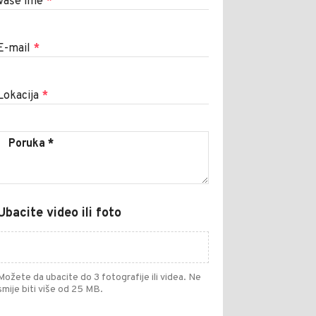
Vaše ime
*
E-mail
*
Lokacija
*
Ubacite video ili foto
Možete da ubacite do 3 fotografije ili videa. Ne
smije biti više od 25 MB.