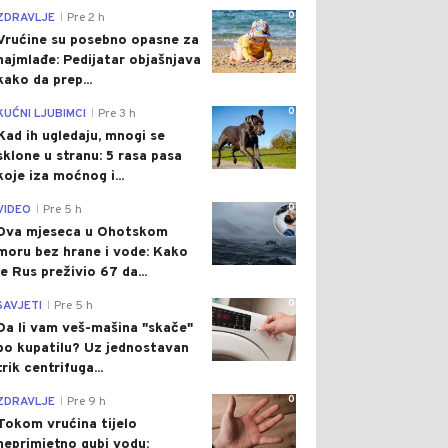
0
ZDRAVLJE
Pre 2 h
|
Vrućine su posebno opasne za
najmlađe: Pedijatar objašnjava
kako da prep...
0
KUĆNI LJUBIMCI
Pre 3 h
|
Kad ih ugledaju, mnogi se
sklone u stranu: 5 rasa pasa
koje iza moćnog i...
0
VIDEO
Pre 5 h
|
Dva mjeseca u Ohotskom
moru bez hrane i vode: Kako
je Rus preživio 67 da...
0
SAVJETI
Pre 5 h
|
Da li vam veš-mašina "skače"
po kupatilu? Uz jednostavan
trik centrifuga...
0
ZDRAVLJE
Pre 9 h
|
Tokom vrućina tijelo
neprimjetno gubi vodu: