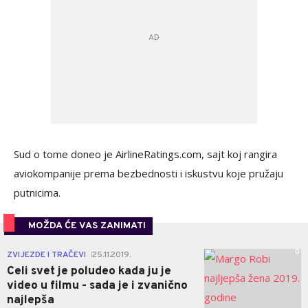
Sud o tome doneo je AirlineRatings.com, sajt koj rangira
aviokompanije prema bezbednosti i iskustvu koje pružaju
putnicima.
MOŽDA ĆE VAS ZANIMATI
0
ZVIJEZDE I TRAČEVI
25.11.2019.
|
Celi svet je poludeo kada ju je
video u filmu - sada je i zvanično
najlepša