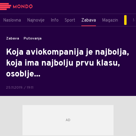
Naslovna
Najnovije
Info
Sport
Zabava
Magazin
M
Zabava
Putovanja
Koja aviokompanija je najbolja,
koja ima najbolju prvu klasu,
osoblje...
25.11.2019. / 19:11