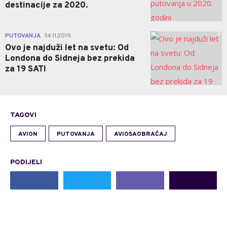
destinacije za 2020.
0
PUTOVANJA
14.11.2019.
|
Ovo je najduži let na svetu: Od
Londona do Sidneja bez prekida
za 19 SATI
TAGOVI
AVION
PUTOVANJA
AVIOSAOBRAĆAJ
PODIJELI