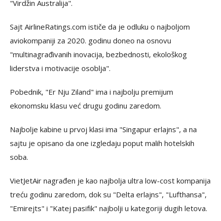
"Virdžin Australija".
Sajt AirlineRatings.com ističe da je odluku o najboljom
aviokompaniji za 2020. godinu doneo na osnovu
"multinagrađivanih inovacija, bezbednosti, ekološkog
liderstva i motivacije osoblja".
Pobednik, "Er Nju Ziland" ima i najbolju premijum
ekonomsku klasu već drugu godinu zaredom.
Najbolje kabine u prvoj klasi ima "Singapur erlajns", a na
sajtu je opisano da one izgledaju poput malih hotelskih
soba.
VietJetAir nagrađen je kao najbolja ultra low-cost kompanija
treću godinu zaredom, dok su "Delta erlajns", "Lufthansa",
"Emirejts" i "Katej pasifik" najbolji u kategoriji dugih letova.