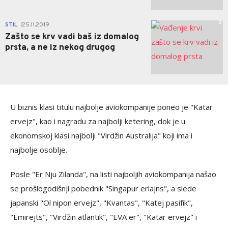
0
STIL
25.11.2019.
|
Zašto se krv vadi baš iz domalog
prsta, a ne iz nekog drugog
U biznis klasi titulu najbolje aviokompanije poneo je "Katar
ervejz", kao i nagradu za najbolji ketering, dok je u
ekonomskoj klasi najbolji "Virdžin Australija" koji ima i
najbolje osoblje.
Posle "Er Nju Zilanda", na listi najboljih aviokompanija našao
se prošlogodišnji pobednik "Singapur erlajns", a slede
japanski "Ol nipon ervejz", "Kvantas", "Katej pasifik",
"Emirejts", "Virdžin atlantik", "EVA er", "Katar ervejz" i