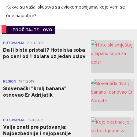
Kakva su vaša iskustva sa aviokompanijama, koje vam se
čine najboljim?
PROČITAJTE I OVO
0
PUTOVANJA
20.11.2019.
|
Da li biste pristali? Hotelska soba
po ceni od 1 dolara uz jedan uslov
0
REGION
19.11.2019.
|
Slovenački "kralj banana"
osnovao Er Adrijatik
0
PUTOVANJA
18.11.2019.
|
Valja znati pre putovanja:
Najbezbednije i najopasnije