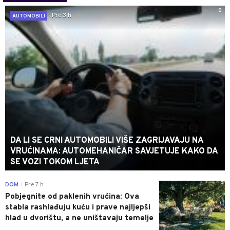
0
Pre 3 h
AUTOMOBILI
DA LI SE CRNI AUTOMOBILI VIŠE ZAGRIJAVAJU NA
VRUĆINAMA: AUTOMEHANIČAR SAVJETUJE KAKO DA
SE VOZI TOKOM LJETA
0
DOM
Pre 7 h
|
Pobjegnite od paklenih vrućina: Ova
stabla rashlađuju kuću i prave najljepši
hlad u dvorištu, a ne uništavaju temelje