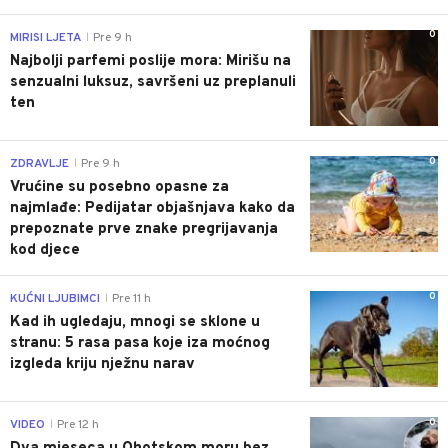
0
MIRISI LJETA
Pre 9 h
|
Najbolji parfemi poslije mora: Mirišu na
senzualni luksuz, savršeni uz preplanuli
ten
0
ZDRAVLJE
Pre 9 h
|
Vrućine su posebno opasne za
najmlađe: Pedijatar objašnjava kako da
prepoznate prve znake pregrijavanja
kod djece
0
KUĆNI LJUBIMCI
Pre 11 h
|
Kad ih ugledaju, mnogi se sklone u
stranu: 5 rasa pasa koje iza moćnog
izgleda kriju nježnu narav
0
VIDEO
Pre 12 h
|