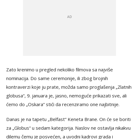
Zato krenimo u pregled nekoliko filmova sa najviše
nominacija. Do same ceremonije, ili zbog brojnih
kontraverzi koje ju prate, možda samo proglašenja „Zlatnih
globusa“, 9. januara je, jasno, nemoguće prikazati sve, ali
ćemo do „Oskara“ stići da recenziramo one najbitnije.
Danas je na tapetu „Belfast“ Keneta Brane. On će se boriti
za „Globus“ u sedam kategorija. Naslov ne ostavlja nikakvu
dilemu čemu je posvećen, a uvodni kadrovi grada i