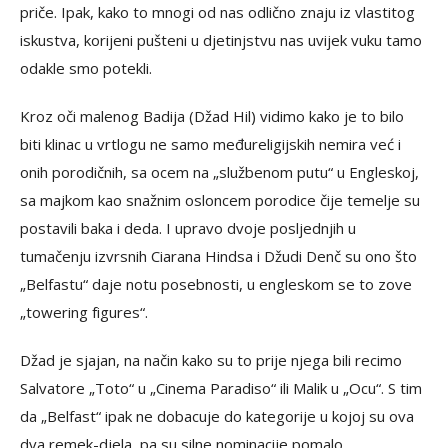
priče. Ipak, kako to mnogi od nas odlično znaju iz vlastitog
iskustva, korijeni pušteni u djetinjstvu nas uvijek vuku tamo
odakle smo potekli.
Kroz oči malenog Badija (Džad Hil) vidimo kako je to bilo
biti klinac u vrtlogu ne samo međureligijskih nemira već i
onih porodičnih, sa ocem na „službenom putu“ u Engleskoj,
sa majkom kao snažnim osloncem porodice čije temelje su
postavili baka i deda. I upravo dvoje posljednjih u
tumačenju izvrsnih Ciarana Hindsa i Džudi Denč su ono što
„Belfastu“ daje notu posebnosti, u engleskom se to zove
„towering figures“.
Džad je sjajan, na način kako su to prije njega bili recimo
Salvatore „Toto“ u „Cinema Paradiso“ ili Malik u „Ocu“. S tim
da „Belfast“ ipak ne dobacuje do kategorije u kojoj su ova
dva remek-djela, pa su silne nominacije pomalo