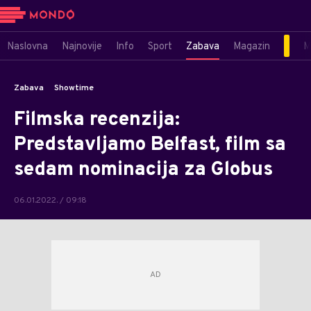
Naslovna
Najnovije
Info
Sport
Zabava
Magazin
M
Zabava
Showtime
Filmska recenzija:
Predstavljamo Belfast, film sa
sedam nominacija za Globus
06.01.2022. / 09:18