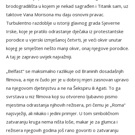
brodogradilišta u kojem je nekad sagrađen i Titanik sam, uz
taktove Vana Morisona mu daju osnovni pravac.
Turbulentno razdoblje u istoriji glavnog grada Sjeverne
Irske, koje je pratilo odrastanje dječaka iz protestantske
porodice u vjerski izmješanoj četvrti, je veći okvir unutar
kojeg je smješten nešto manji okvir, onaj njegove porodice.
A taj je zapravo uvijek najvažniji.
„Belfast“ se maksimalno razlikuje od Braninih dosadašnjih
filmova, a nije ni čudo jer je u dobroj mjeri zasnovan upravo
na njegovom djetinjstvu a ne na Šekspiru ili Agati. To ga
svrstava u niz filmova koji su otvoreno ljubavno pismo
mjestima odrastanja njihovih režisera, pri čemu je „Roma“
najsvježiji, ali nikako i jedini primjer. U tom simboličnom
zatvaranju kruga nema ništa loše, makar je za glumca i
režisera njegovih godina još rano govoriti o zatvaranju