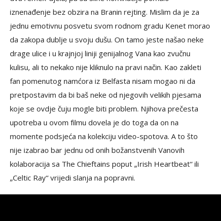
iznenađenje bez obzira na Branin rejting. Mislim da je za
jednu emotivnu posvetu svom rodnom gradu Kenet morao
da zakopa dublje u svoju dušu. On tamo jeste našao neke
drage ulice i u krajnjoj liniji genijalnog Vana kao zvučnu
kulisu, ali to nekako nije kliknulo na pravi način. Kao zakleti
fan pomenutog namćora iz Belfasta nisam mogao ni da
pretpostavim da bi baš neke od njegovih velikih pjesama
koje se ovdje čuju mogle biti problem. Njihova prečesta
upotreba u ovom filmu dovela je do toga da on na
momente podsjeća na kolekciju video-spotova. A to što
nije izabrao bar jednu od onih božanstvenih Vanovih
kolaboracija sa The Chieftains poput „Irish Heartbeat“ ili
„Celtic Ray“ vrijedi slanja na popravni.