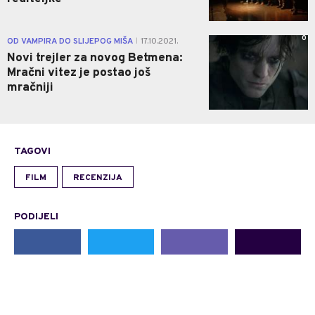
0
OD VAMPIRA DO SLIJEPOG MIŠA
17.10.2021.
|
Novi trejler za novog Betmena:
Mračni vitez je postao još
mračniji
TAGOVI
FILM
RECENZIJA
PODIJELI