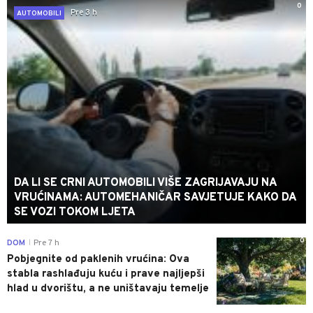
0
Pre 3 h
AUTOMOBILI
DA LI SE CRNI AUTOMOBILI VIŠE ZAGRIJAVAJU NA
VRUĆINAMA: AUTOMEHANIČAR SAVJETUJE KAKO DA
SE VOZI TOKOM LJETA
0
DOM
Pre 7 h
|
Pobjegnite od paklenih vrućina: Ova
stabla rashlađuju kuću i prave najljepši
hlad u dvorištu, a ne uništavaju temelje