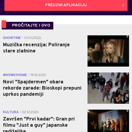
PREUZMI APLIKACIJU
PROČITAJTE I OVO
0
SHOWTIME
01.01.2022.
|
Muzička recenzija: Poliranje
stare zlatnine
0
#NOWAYHOME
19.12.2021.
|
Novi "Spajdermen" obara
rekorde zarade: Bioskopi prepuni
uprkos pandemiji
0
KULTURA
02.12.2021.
|
Završen "Prvi kadar": Gran pri
filmu "Just a guy" japanske
rediteljke