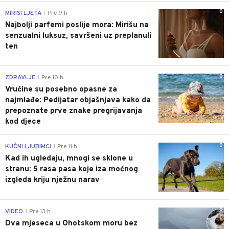
0
MIRISI LJETA
Pre 9 h
|
Najbolji parfemi poslije mora: Mirišu na
senzualni luksuz, savršeni uz preplanuli
ten
0
ZDRAVLJE
Pre 10 h
|
Vrućine su posebno opasne za
najmlađe: Pedijatar objašnjava kako da
prepoznate prve znake pregrijavanja
kod djece
0
KUĆNI LJUBIMCI
Pre 11 h
|
Kad ih ugledaju, mnogi se sklone u
stranu: 5 rasa pasa koje iza moćnog
izgleda kriju nježnu narav
0
VIDEO
Pre 13 h
|
Dva mjeseca u Ohotskom moru bez