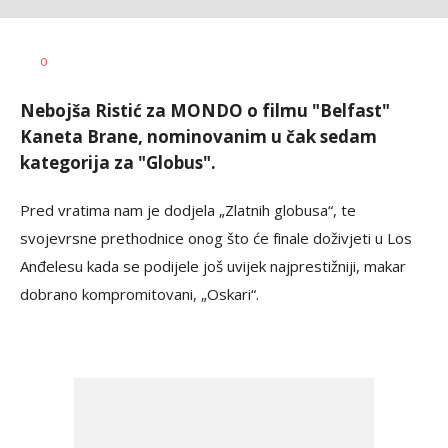
Dragana
AUTOR
0
Božić
Nebojša Ristić za MONDO o filmu "Belfast"
Kaneta Brane, nominovanim u čak sedam
kategorija za "Globus".
Pred vratima nam je dodjela „Zlatnih globusa“, te
svojevrsne prethodnice onog što će finale doživjeti u Los
Anđelesu kada se podijele još uvijek najprestižniji, makar
dobrano kompromitovani, „Oskari“.