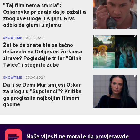
"Taj film nema smisla":
Oskarovka priznala da je zažalila
zbog ove uloge, i Kijanu Rivs
odbio da glumi u njemu
0
SHOWTIME
01.10.2024.
|
Želite da znate šta se tačno
dešavalo na Didijevim žurkama
strave? Pogledajte triler "Blink
Twice" i stegnite zube
0
SHOWTIME
23.09.2024.
|
Da li se Demi Mur smiješi Oskar
za ulogu u "Supstanci"? Kritika
ga proglasila najboljim filmom
godine
Naše vijesti ne morate da provjeravate