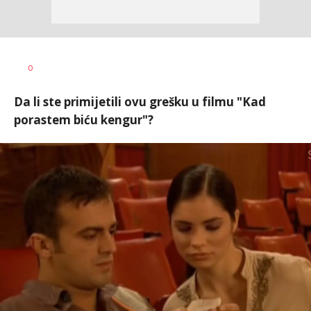
Katarina
AUTOR
0
Bojović
Da li ste primijetili ovu grešku u filmu "Kad
porastem biću kengur"?