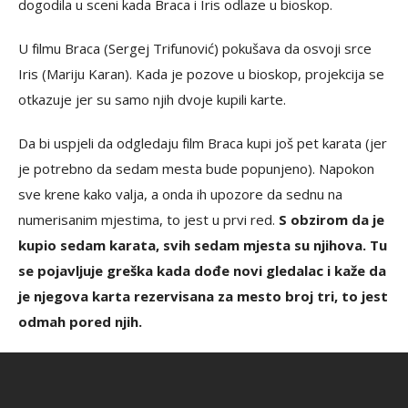
dogodila u sceni kada Braca i Iris odlaze u bioskop.
U filmu Braca (Sergej Trifunović) pokušava da osvoji srce
Iris (Mariju Karan). Kada je pozove u bioskop, projekcija se
otkazuje jer su samo njih dvoje kupili karte.
Da bi uspjeli da odgledaju film Braca kupi još pet karata (jer
je potrebno da sedam mesta bude popunjeno). Napokon
sve krene kako valja, a onda ih upozore da sednu na
numerisanim mjestima, to jest u prvi red.
S obzirom da je
kupio sedam karata, svih sedam mjesta su njihova. Tu
se pojavljuje greška kada dođe novi gledalac i kaže da
je njegova karta rezervisana za mesto broj tri, to jest
odmah pored njih.