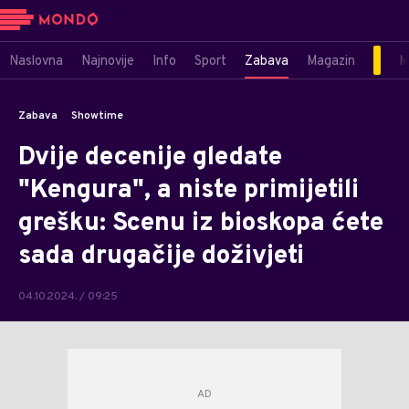
Naslovna
Najnovije
Info
Sport
Zabava
Magazin
M
Zabava
Showtime
Dvije decenije gledate
"Kengura", a niste primijetili
grešku: Scenu iz bioskopa ćete
sada drugačije doživjeti
04.10.2024. / 09:25