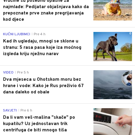
Vrućine su posebno opasne za
najmlađe: Pedijatar objašnjava kako da
prepoznate prve znake pregrijavanja
kod djece
0
KUĆNI LJUBIMCI
Pre 4 h
|
Kad ih ugledaju, mnogi se sklone u
stranu: 5 rasa pasa koje iza moćnog
izgleda kriju nježnu narav
0
VIDEO
Pre 5 h
|
Dva mjeseca u Ohotskom moru bez
hrane i vode: Kako je Rus preživio 67
dana daleko od obale
0
SAVJETI
Pre 6 h
|
Da li vam veš-mašina "skače" po
kupatilu? Uz jednostavan trik
centrifuga će biti mnogo tiša