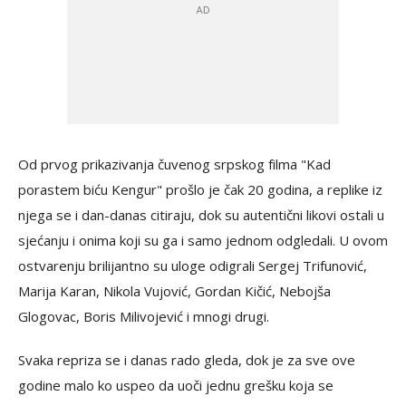
Od prvog prikazivanja čuvenog srpskog filma "Kad
porastem biću Kengur" prošlo je čak 20 godina, a replike iz
njega se i dan-danas citiraju, dok su autentični likovi ostali u
sjećanju i onima koji su ga i samo jednom odgledali. U ovom
ostvarenju brilijantno su uloge odigrali Sergej Trifunović,
Marija Karan, Nikola Vujović, Gordan Kičić, Nebojša
Glogovac, Boris Milivojević i mnogi drugi.
Svaka repriza se i danas rado gleda, dok je za sve ove
godine malo ko uspeo da uoči jednu grešku koja se