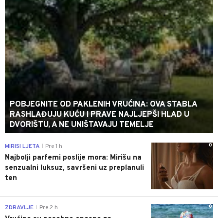
POBJEGNITE OD PAKLENIH VRUĆINA: OVA STABLA
RASHLAĐUJU KUĆU I PRAVE NAJLJEPŠI HLAD U
DVORIŠTU, A NE UNIŠTAVAJU TEMELJE
0
MIRISI LJETA
Pre 1 h
|
Najbolji parfemi poslije mora: Mirišu na
senzualni luksuz, savršeni uz preplanuli
ten
0
ZDRAVLJE
Pre 2 h
|