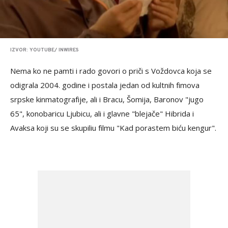
IZVOR: YOUTUBE/ INWIRES
Nema ko ne pamti i rado govori o priči s Voždovca koja se
odigrala 2004. godine i postala jedan od kultnih fimova
srpske kinmatografije, ali i Bracu, Šomija, Baronov "jugo
65", konobaricu Ljubicu, ali i glavne "blejače" Hibrida i
Avaksa koji su se skupiliu filmu "Kad porastem biću kengur".