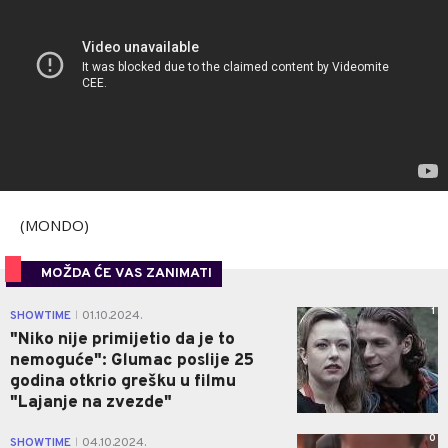
(MONDO)
MOŽDA ĆE VAS ZANIMATI
1
SHOWTIME
01.10.2024.
|
"Niko nije primijetio da je to
nemoguće": Glumac poslije 25
godina otkrio grešku u filmu
"Lajanje na zvezde"
0
SHOWTIME
04.10.2024.
|