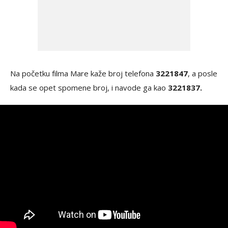
Na početku filma Mare kaže broj telefona
3221847
, a posle
kada se opet spomene broj, i navode ga kao
3221837.