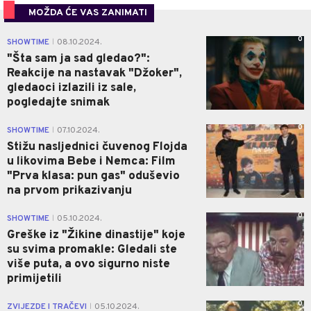
MOŽDA ĆE VAS ZANIMATI
0
SHOWTIME
08.10.2024.
|
"Šta sam ja sad gledao?":
Reakcije na nastavak "Džoker",
gledaoci izlazili iz sale,
pogledajte snimak
0
SHOWTIME
07.10.2024.
|
Stižu nasljednici čuvenog Flojda
u likovima Bebe i Nemca: Film
"Prva klasa: pun gas" oduševio
na prvom prikazivanju
0
SHOWTIME
05.10.2024.
|
Greške iz "Žikine dinastije" koje
su svima promakle: Gledali ste
više puta, a ovo sigurno niste
primijetili
0
ZVIJEZDE I TRAČEVI
05.10.2024.
|