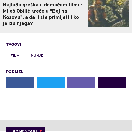
Najluđa greška u domaćem filmu:
Miloš Obilić kreće u "Boj na
Kosovu", a da li ste primijetili ko
je iza njega?
TAGOVI
FILM
MUNJE
PODIJELI
KOMENTARI
0