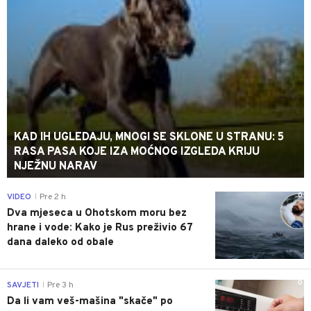
KAD IH UGLEDAJU, MNOGI SE SKLONE U STRANU: 5
RASA PASA KOJE IZA MOĆNOG IZGLEDA KRIJU
NJEŽNU NARAV
0
VIDEO
Pre 2 h
|
Dva mjeseca u Ohotskom moru bez
hrane i vode: Kako je Rus preživio 67
dana daleko od obale
0
SAVJETI
Pre 3 h
|
Da li vam veš-mašina "skače" po