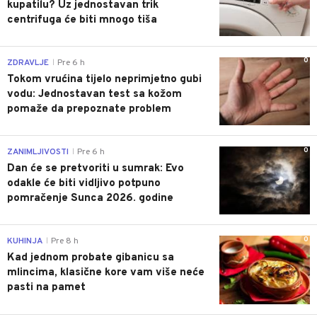
kupatilu? Uz jednostavan trik
centrifuga će biti mnogo tiša
0
ZDRAVLJE
Pre 6 h
|
Tokom vrućina tijelo neprimjetno gubi
vodu: Jednostavan test sa kožom
pomaže da prepoznate problem
0
ZANIMLJIVOSTI
Pre 6 h
|
Dan će se pretvoriti u sumrak: Evo
odakle će biti vidljivo potpuno
pomračenje Sunca 2026. godine
0
KUHINJA
Pre 8 h
|
Kad jednom probate gibanicu sa
mlincima, klasične kore vam više neće
pasti na pamet