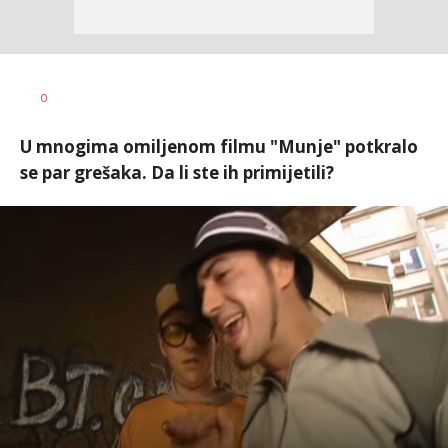
Marina
AUTOR
0
Cvetković
U mnogima omiljenom filmu "Munje" potkralo
se par grešaka. Da li ste ih primijetili?