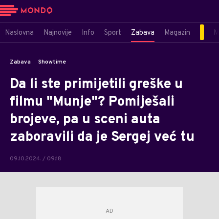
Naslovna
Najnovije
Info
Sport
Zabava
Magazin
M
Zabava
Showtime
Da li ste primijetili greške u
filmu "Munje"? Pomiješali
brojeve, pa u sceni auta
zaboravili da je Sergej već tu
09.10.2024. / 09:18