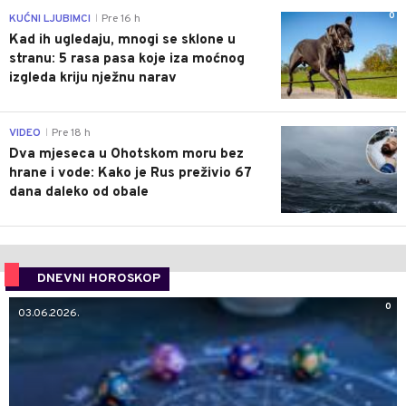
0
KUĆNI LJUBIMCI
Pre 16 h
|
Kad ih ugledaju, mnogi se sklone u
stranu: 5 rasa pasa koje iza moćnog
izgleda kriju nježnu narav
0
VIDEO
Pre 18 h
|
Dva mjeseca u Ohotskom moru bez
hrane i vode: Kako je Rus preživio 67
dana daleko od obale
DNEVNI HOROSKOP
0
03.06.2026.