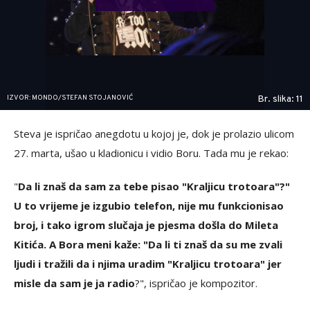
IZVOR: MONDO/STEFAN STOJANOVIĆ
Br. slika: 11
Steva je ispričao anegdotu u kojoj je, dok je prolazio ulicom
27. marta, ušao u kladionicu i vidio Boru. Tada mu je rekao:
"
Da li znaš da sam za tebe pisao "Kraljicu trotoara"?"
U to vrijeme je izgubio telefon, nije mu funkcionisao
broj, i tako igrom slučaja je pjesma došla do Mileta
Kitića. A Bora meni kaže: "Da li ti znaš da su me zvali
ljudi i tražili da i njima uradim "Kraljicu trotoara" jer
misle da sam je ja radio
?", ispričao je kompozitor.