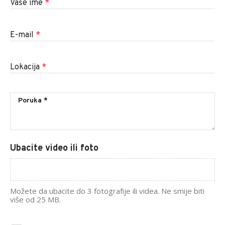
Vaše ime
*
E-mail
*
Lokacija
*
Ubacite video ili foto
Možete da ubacite do 3 fotografije ili videa. Ne smije biti
više od 25 MB.