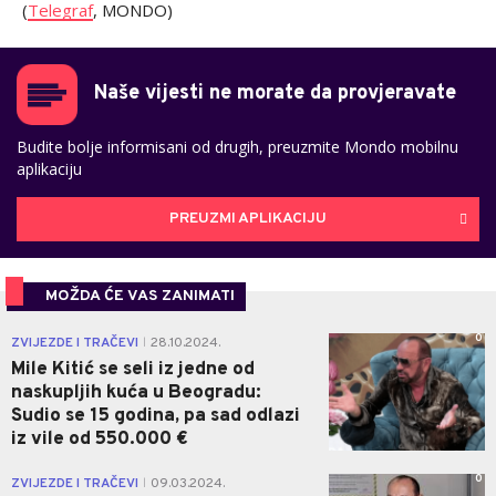
(
Telegraf
, MONDO)
Naše vijesti ne morate da provjeravate
Budite bolje informisani od drugih, preuzmite Mondo mobilnu
aplikaciju
PREUZMI APLIKACIJU
MOŽDA ĆE VAS ZANIMATI
0
ZVIJEZDE I TRAČEVI
28.10.2024.
|
Mile Kitić se seli iz jedne od
naskupljih kuća u Beogradu:
Sudio se 15 godina, pa sad odlazi
iz vile od 550.000 €
0
ZVIJEZDE I TRAČEVI
09.03.2024.
|