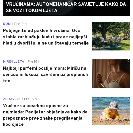
VRUĆINAMA: AUTOMEHANIČAR SAVJETUJE KAKO DA
SE VOZI TOKOM LJETA
0
DOM
Pre 12 h
|
Pobjegnite od paklenih vrućina: Ova
stabla rashlađuju kuću i prave najljepši
hlad u dvorištu, a ne uništavaju temelje
0
MIRISI LJETA
Pre 14 h
|
Najbolji parfemi poslije mora: Mirišu na
senzualni luksuz, savršeni uz preplanuli
ten
0
ZDRAVLJE
Pre 15 h
|
Vrućine su posebno opasne za
najmlađe: Pedijatar objašnjava kako da
prepoznate prve znake pregrijavanja
kod djece