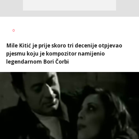
Dragana
AUTOR
0
Tomašević
Mile Kitić je prije skoro tri decenije otpjevao
pjesmu koju je kompozitor namijenio
legendarnom Bori Čorbi