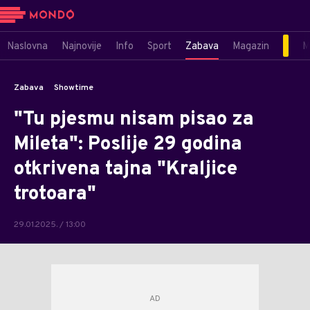
Naslovna
Najnovije
Info
Sport
Zabava
Magazin
M
Zabava
Showtime
"Tu pjesmu nisam pisao za
Mileta": Poslije 29 godina
otkrivena tajna "Kraljice
trotoara"
29.01.2025. / 13:00