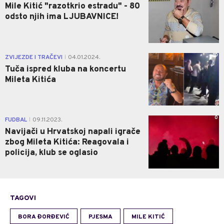
Mile Kitić "razotkrio estradu" - 80
odsto njih ima LJUBAVNICE!
0
ZVIJEZDE I TRAČEVI
04.01.2024.
|
Tuča ispred kluba na koncertu
Mileta Kitića
0
FUDBAL
09.11.2023.
|
Navijači u Hrvatskoj napali igrače
zbog Mileta Kitića: Reagovala i
policija, klub se oglasio
TAGOVI
BORA ĐORĐEVIĆ
PJESMA
MILE KITIĆ