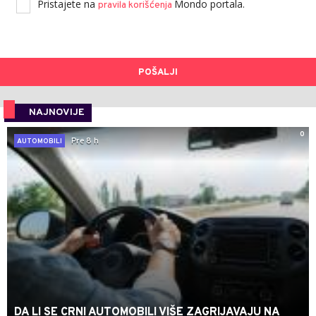
Pristajete na
Mondo portala.
pravila korišćenja
POŠALJI
NAJNOVIJE
0
Pre 8 h
AUTOMOBILI
DA LI SE CRNI AUTOMOBILI VIŠE ZAGRIJAVAJU NA