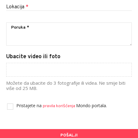
Lokacija
*
Ubacite video ili foto
Možete da ubacite do 3 fotografije ili videa. Ne smije biti
više od 25 MB.
Pristajete na
Mondo portala.
pravila korišćenja
POŠALJI