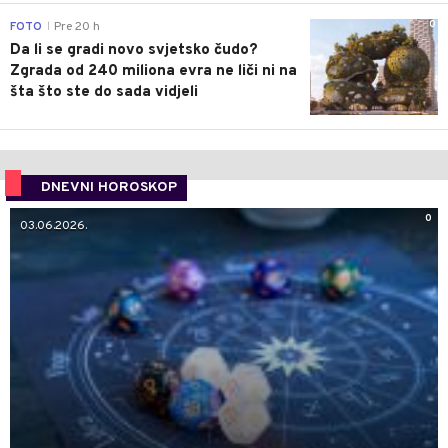
0
FOTO
Pre 20 h
|
Da li se gradi novo svjetsko čudo?
Zgrada od 240 miliona evra ne liči ni na
šta što ste do sada vidjeli
DNEVNI HOROSKOP
0
03.06.2026.