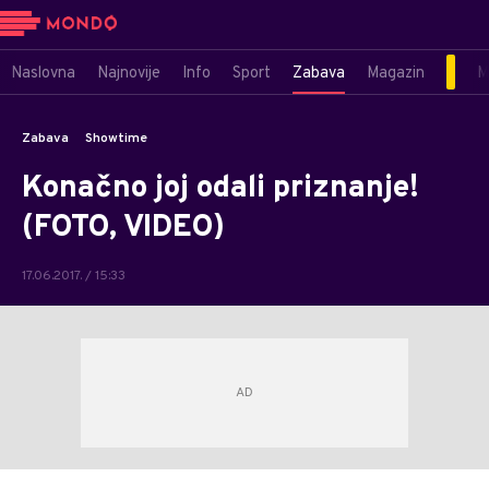
Naslovna
Najnovije
Info
Sport
Zabava
Magazin
M
Zabava
Showtime
Konačno joj odali priznanje!
(FOTO, VIDEO)
17.06.2017. / 15:33