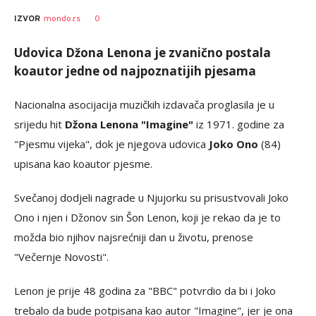
0
IZVOR
mondo.rs
Udovica Džona Lenona je zvanično postala
koautor jedne od najpoznatijih pjesama
Nacionalna asocijacija muzičkih izdavača proglasila je u
srijedu hit
Džona Lenona "Imagine"
iz 1971. godine za
"Pjesmu vijeka", dok je njegova udovica
Joko Ono
(84)
upisana kao koautor pjesme.
Svečanoj dodjeli nagrade u Njujorku su prisustvovali Joko
Ono i njen i Džonov sin Šon Lenon, koji je rekao da je to
možda bio njihov najsrećniji dan u životu, prenose
"Večernje Novosti".
Lenon je prije 48 godina za "BBC" potvrdio da bi i Joko
trebalo da bude potpisana kao autor "Imagine", jer je ona