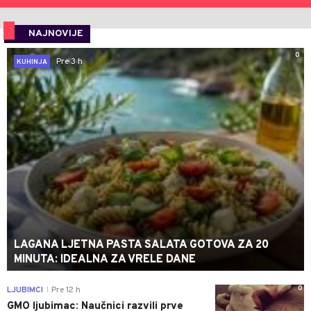
NAJNOVIJE
0
Pre 3 h
KUHINJA
LAGANA LJETNA PASTA SALATA GOTOVA ZA 20
MINUTA: IDEALNA ZA VRELE DANE
0
LJUBIMCI
Pre 12 h
|
GMO ljubimac: Naučnici razvili prve