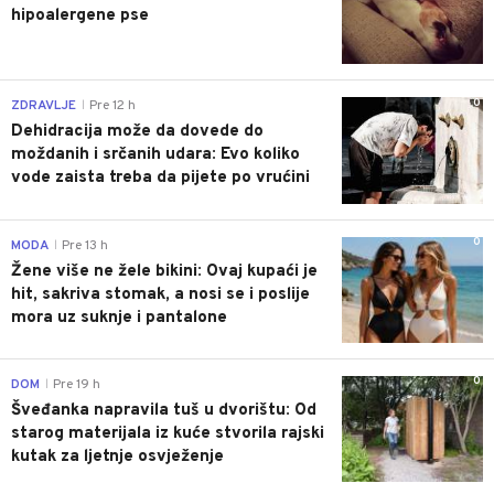
hipoalergene pse
0
ZDRAVLJE
Pre 12 h
|
Dehidracija može da dovede do
moždanih i srčanih udara: Evo koliko
vode zaista treba da pijete po vrućini
0
MODA
Pre 13 h
|
Žene više ne žele bikini: Ovaj kupaći je
hit, sakriva stomak, a nosi se i poslije
mora uz suknje i pantalone
0
DOM
Pre 19 h
|
Šveđanka napravila tuš u dvorištu: Od
starog materijala iz kuće stvorila rajski
kutak za ljetnje osvježenje