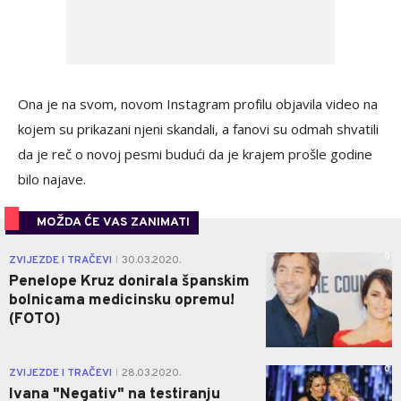
Ona je na svom, novom Instagram profilu objavila video na
kojem su prikazani njeni skandali, a fanovi su odmah shvatili
da je reč o novoj pesmi budući da je krajem prošle godine
bilo najave.
MOŽDA ĆE VAS ZANIMATI
0
ZVIJEZDE I TRAČEVI
30.03.2020.
|
Penelope Kruz donirala španskim
bolnicama medicinsku opremu!
(FOTO)
0
ZVIJEZDE I TRAČEVI
28.03.2020.
|
Ivana "Negativ" na testiranju