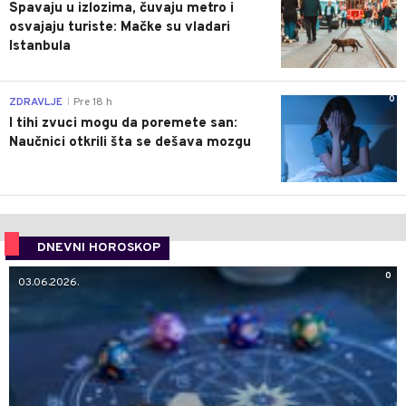
Spavaju u izlozima, čuvaju metro i
osvajaju turiste: Mačke su vladari
Istanbula
0
ZDRAVLJE
Pre 18 h
|
I tihi zvuci mogu da poremete san:
Naučnici otkrili šta se dešava mozgu
DNEVNI HOROSKOP
0
03.06.2026.