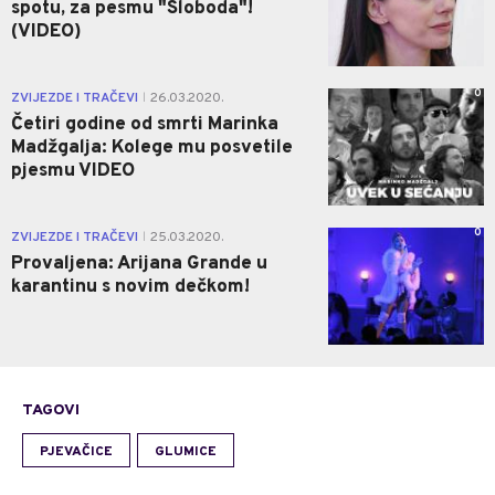
spotu, za pesmu "Sloboda"!
(VIDEO)
0
ZVIJEZDE I TRAČEVI
26.03.2020.
|
Četiri godine od smrti Marinka
Madžgalja: Kolege mu posvetile
pjesmu VIDEO
0
ZVIJEZDE I TRAČEVI
25.03.2020.
|
Provaljena: Arijana Grande u
karantinu s novim dečkom!
TAGOVI
PJEVAČICE
GLUMICE