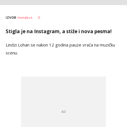
Katarina
AUTOR
0
IZVOR
mondo.rs
Bojović
Stigla je na Instagram, a stiže i nova pesma!
Lindzi Lohan se nakon 12 godina pauze vraća na muzičku
scenu.