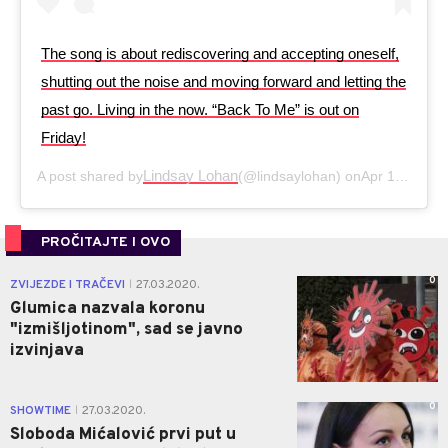
The song is about rediscovering and accepting oneself,
shutting out the noise and moving forward and letting the
past go. Living in the now. “Back To Me” is out on
Friday!
Lindsay Lohan
A post shared by
(@lindsaylohan) on
Apr 1, 2020 at 2:29pm PDT
PROČITAJTE I OVO
0
ZVIJEZDE I TRAČEVI
27.03.2020.
|
Glumica nazvala koronu
"izmišljotinom", sad se javno
izvinjava
0
SHOWTIME
27.03.2020.
|
Sloboda Mićalović prvi put u