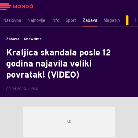
Naslovna
Najnovije
Info
Sport
Zabava
Magazin
M
Zabava
Showtime
Kraljica skandala posle 12
godina najavila veliki
povratak! (VIDEO)
02.04.2020. / 19:31