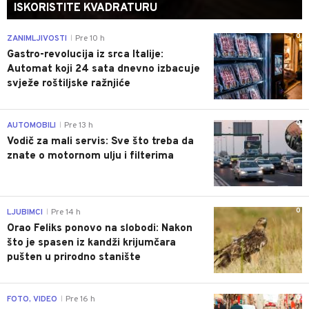
ISKORISTITE KVADRATURU
0
ZANIMLJIVOSTI
Pre 10 h
|
Gastro-revolucija iz srca Italije:
Automat koji 24 sata dnevno izbacuje
svježe roštiljske ražnjiće
0
AUTOMOBILI
Pre 13 h
|
Vodič za mali servis: Sve što treba da
znate o motornom ulju i filterima
0
LJUBIMCI
Pre 14 h
|
Orao Feliks ponovo na slobodi: Nakon
što je spasen iz kandži krijumčara
pušten u prirodno stanište
0
FOTO, VIDEO
Pre 16 h
|