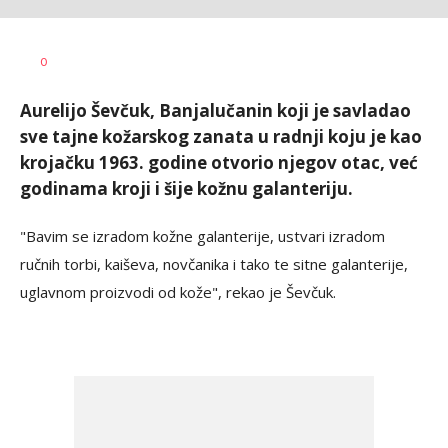
Dušan
AUTORI
Anadolija
0
Volaš
Aurelijo Ševčuk, Banjalučanin koji je savladao
sve tajne kožarskog zanata u radnji koju je kao
krojačku 1963. godine otvorio njegov otac, već
godinama kroji i šije kožnu galanteriju.
"Bavim se izradom kožne galanterije, ustvari izradom
ručnih torbi, kaiševa, novčanika i tako te sitne galanterije,
uglavnom proizvodi od kože", rekao je Ševčuk.