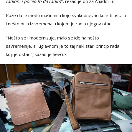
radioni i počeo to da radim
", rekao je on za Anadoliju.
Kaže da je među mašinama koje svakodnevno koristi ostalo
i nešto onih iz vremena u kojem je radio njegov otac.
"Nešto se i modernizuje, malo se ide na nešto
savremenije, ali uglavnom je to taj neki stari princip rada
koji je ostao", kazao je Ševčuk.