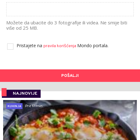
Možete da ubacite do 3 fotografije ili videa. Ne smije biti
više od 25 MB.
Pristajete na
Mondo portala.
pravila korišćenja
POŠALJI
NAJNOVIJE
0
Pre 17 min
KUHINJA