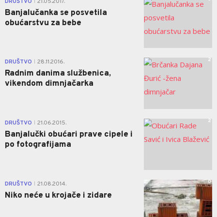
DRUŠTVO
21.05.2017.
|
Banjalučanka se posvetila
obućarstvu za bebe
2
DRUŠTVO
28.11.2016.
|
Radnim danima službenica,
vikendom dimnjačarka
2
DRUŠTVO
21.06.2015.
|
Banjalučki obućari prave cipele i
po fotografijama
0
DRUŠTVO
21.08.2014.
|
Niko neće u krojače i zidare