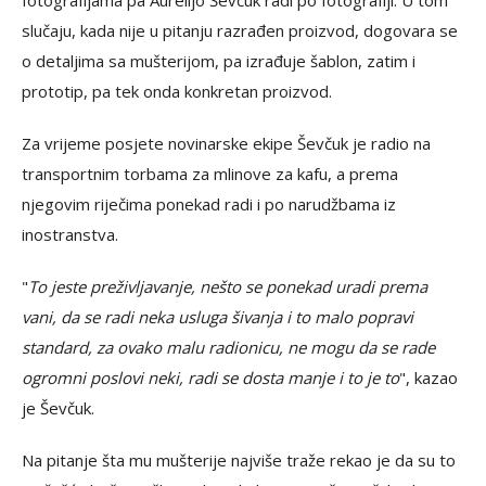
slučaju, kada nije u pitanju razrađen proizvod, dogovara se
o detaljima sa mušterijom, pa izrađuje šablon, zatim i
prototip, pa tek onda konkretan proizvod.
Za vrijeme posjete novinarske ekipe Ševčuk je radio na
transportnim torbama za mlinove za kafu, a prema
njegovim riječima ponekad radi i po narudžbama iz
inostranstva.
"
To jeste preživljavanje, nešto se ponekad uradi prema
vani, da se radi neka usluga šivanja i to malo popravi
standard, za ovako malu radionicu, ne mogu da se rade
ogromni poslovi neki, radi se dosta manje i to je to
", kazao
je Ševčuk.
Na pitanje šta mu mušterije najviše traže rekao je da su to