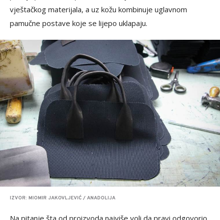
vještačkog materijala, a uz kožu kombinuje uglavnom
pamučne postave koje se lijepo uklapaju.
IZVOR: MIOMIR JAKOVLJEVIĆ / ANADOLIJA
Na pitanje šta od proizvoda najviše voli da pravi odgovorio