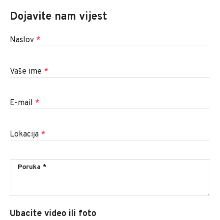
Dojavite nam vijest
Naslov
*
Vaše ime
*
E-mail
*
Lokacija
*
Ubacite video ili foto