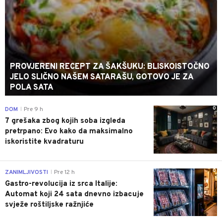
PROVJERENI RECEPT ZA ŠAKŠUKU: BLISKOISTOČNO
JELO SLIČNO NAŠEM SATARAŠU, GOTOVO JE ZA
POLA SATA
0
DOM
Pre 9 h
|
7 grešaka zbog kojih soba izgleda
pretrpano: Evo kako da maksimalno
iskoristite kvadraturu
0
ZANIMLJIVOSTI
Pre 12 h
|
Gastro-revolucija iz srca Italije:
Automat koji 24 sata dnevno izbacuje
svježe roštiljske ražnjiće