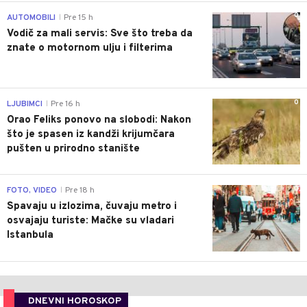
0
AUTOMOBILI
Pre 15 h
|
Vodič za mali servis: Sve što treba da
znate o motornom ulju i filterima
0
LJUBIMCI
Pre 16 h
|
Orao Feliks ponovo na slobodi: Nakon
što je spasen iz kandži krijumčara
pušten u prirodno stanište
0
FOTO, VIDEO
Pre 18 h
|
Spavaju u izlozima, čuvaju metro i
osvajaju turiste: Mačke su vladari
Istanbula
DNEVNI HOROSKOP