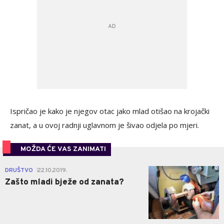
Ispričao je kako je njegov otac jako mlad otišao na krojački
zanat, a u ovoj radnji uglavnom je šivao odjela po mjeri.
MOŽDA ĆE VAS ZANIMATI
0
DRUŠTVO
22.10.2019.
|
Zašto mladi bježe od zanata?