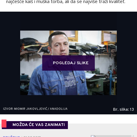
najčešće kaiš i muška torba, ali da se najviše traži kvalitet.
POGLEDAJ SLIKE
IZVOR: MIOMIR JAKOVLJEVIĆ / ANADOLIJA
Br. slika: 13
MOŽDA ĆE VAS ZANIMATI
0