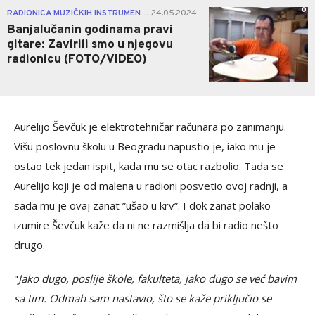
0
RADIONICA MUZIČKIH INSTRUMENATA
24.05.2024.
|
Banjalučanin godinama pravi
gitare: Zavirili smo u njegovu
radionicu (FOTO/VIDEO)
Aurelijo Ševčuk je elektrotehničar računara po zanimanju.
Višu poslovnu školu u Beogradu napustio je, iako mu je
ostao tek jedan ispit, kada mu se otac razbolio. Tada se
Aurelijo koji je od malena u radioni posvetio ovoj radnji, a
sada mu je ovaj zanat ”ušao u krv”. I dok zanat polako
izumire Ševčuk kaže da ni ne razmišlja da bi radio nešto
drugo.
"
Jako dugo, poslije škole, fakulteta, jako dugo se već bavim
sa tim. Odmah sam nastavio, što se kaže priključio se