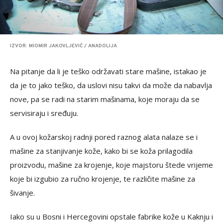
IZVOR: MIOMIR JAKOVLJEVIĆ / ANADOLIJA
Na pitanje da li je teško održavati stare mašine, istakao je
da je to jako teško, da uslovi nisu takvi da može da nabavlja
nove, pa se radi na starim mašinama, koje moraju da se
servisiraju i sređuju.
A u ovoj kožarskoj radnji pored raznog alata nalaze se i
mašine za stanjivanje kože, kako bi se koža prilagodila
proizvodu, mašine za krojenje, koje majstoru štede vrijeme
koje bi izgubio za ručno krojenje, te različite mašine za
šivanje.
Iako su u Bosni i Hercegovini opstale fabrike kože u Kaknju i