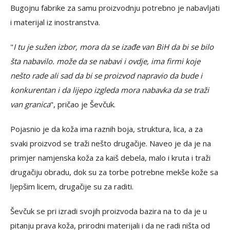
Bugojnu fabrike za samu proizvodnju potrebno je nabavljati
i materijal iz inostranstva.
"
I tu je sužen izbor, mora da se izađe van BiH da bi se bilo
šta nabavilo. može da se nabavi i ovdje, ima firmi koje
nešto rade ali sad da bi se proizvod napravio da bude i
konkurentan i da lijepo izgleda mora nabavka da se traži
van granica
", pričao je Ševčuk.
Pojasnio je da koža ima raznih boja, struktura, lica, a za
svaki proizvod se traži nešto drugačije. Naveo je da je na
primjer namjenska koža za kaiš debela, malo i kruta i traži
drugačiju obradu, dok su za torbe potrebne mekše kože sa
ljepšim licem, drugačije su za raditi.
Ševčuk se pri izradi svojih proizvoda bazira na to da je u
pitanju prava koža, prirodni materijali i da ne radi ništa od