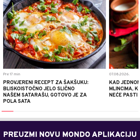
Pre 17 min
07.08.2026.
PROVJERENI RECEPT ZA ŠAKŠUKU:
KAD JEDNOM
BLISKOISTOČNO JELO SLIČNO
MLINCIMA, K
NAŠEM SATARAŠU, GOTOVO JE ZA
NEĆE PASTI
POLA SATA
PREUZMI NOVU MONDO APLIKACIJU