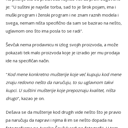
je: "U suštini je najviše torba, sad to je širok pojam, ima i
muški program i ženski program i ne znam raznih modela i
svega, nemam ništa specifično da sam se bazirao na nešto,
uglavnom ono što ima posla to se radi".
Ševčuk nema prodavnicu ni izlog svojih proizvoda, a može
pokazati tek malo proizvoda koje je izradio jer mu prodaja
ide na specifičan način.
"
Kod mene konkretno mušterije koje već kupuju kod mene
znaju redovno nešto da naručuju, to su uglavnom takvi
kupci. U suštini mušterije koje prepoznaju kvalitet, ništa
drugo
", kazao je on.
Dešava se da mušterije kod drugih vide nešto što je pravio
pa naručuju da napravi i njima ili im se nešto dopada na
fotografijama pa Aurelijo Ševčuk radi po fotografiji. U tom