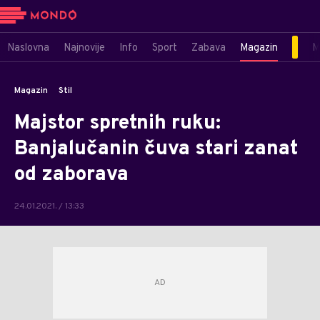
Naslovna
Najnovije
Info
Sport
Zabava
Magazin
M
Magazin
Stil
Majstor spretnih ruku:
Banjalučanin čuva stari zanat
od zaborava
24.01.2021. / 13:33